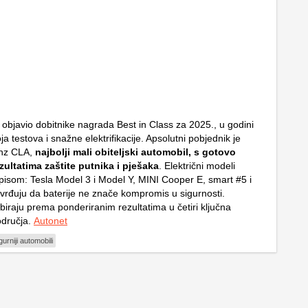
objavio dobitnike nagrada Best in Class za 2025., u godini
a testova i snažne elektrifikacije. Apsolutni pobjednik je
nz CLA,
najbolji mali obiteljski automobil, s gotovo
zultatima zaštite putnika i pješaka
. Električni modeli
pisom: Tesla Model 3 i Model Y, MINI Cooper E, smart #5 i
tvrđuju da baterije ne znače kompromis u sigurnosti.
biraju prema ponderiranim rezultatima u četiri ključna
odručja.
Autonet
gurniji automobili