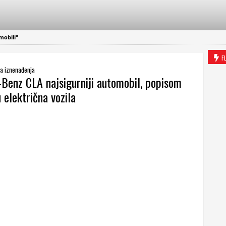
mobili"
F
la iznenađenja
Benz CLA najsigurniji automobil, popisom
 električna vozila