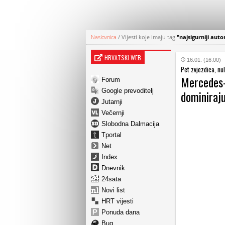
Naslovnica
/
Vijesti koje imaju tag
"najsigurniji auto
HRVATSKI WEB
16.01. (16:00)
Pet zvjezdica, nu
Mercedes-
Forum
Google prevoditelj
dominiraju
Jutarnji
Večernji
Slobodna Dalmacija
Tportal
Net
Index
Dnevnik
24sata
Novi list
HRT vijesti
Ponuda dana
Bug