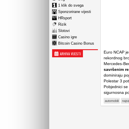
1 klik do svega
Sponzorirane vijesti
HRsport
Rizik
Slotovi
Casino igre
Bitcoin Casino Bonus
Euro NCAP je 
ARHIVA VIJESTI
rekordnog broj
Mercedes-Be
savršenim re
dominiraju po
Polestar 3 po
Pobjednici se 
sigurnosna p
automobili
najsi