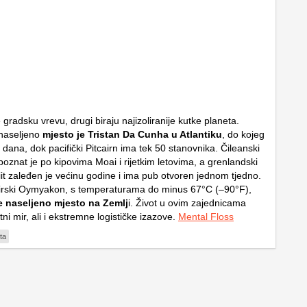
 gradsku vrevu, drugi biraju najizoliranije kutke planeta.
 naseljeno
mjesto je Tristan Da Cunha u Atlantiku
, do kojeg
 dana, dok pacifički Pitcairn ima tek 50 stanovnika. Čileanski
poznat je po kipovima Moai i rijetkim letovima, a grenlandski
iit zaleđen je većinu godine i ima pub otvoren jednom tjedno.
birski Oymyakon, s temperaturama do minus 67°C (–90°F),
je naseljeno mjesto na Zemlj
i. Život u ovim zajednicama
ni mir, ali i ekstremne logističke izazove.
Mental Floss
ta