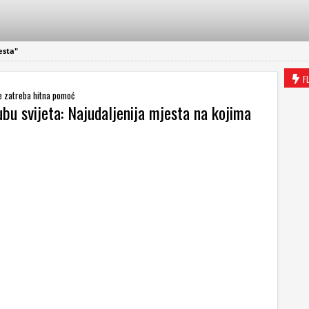
esta"
F
ne zatreba hitna pomoć
ubu svijeta: Najudaljenija mjesta na kojima