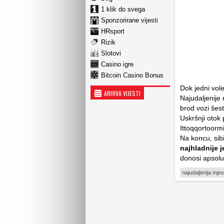
1 klik do svega
Sponzorirane vijesti
HRsport
Rizik
Slotovi
Casino igre
Bitcoin Casino Bonus
Dok jedni vole
ARHIVA VIJESTI
Najudaljenije
brod vozi šest
Uskršnji otok 
Ittoqqortoorm
Na koncu, si
najhladnije 
donosi apsolut
najudaljenija mjes