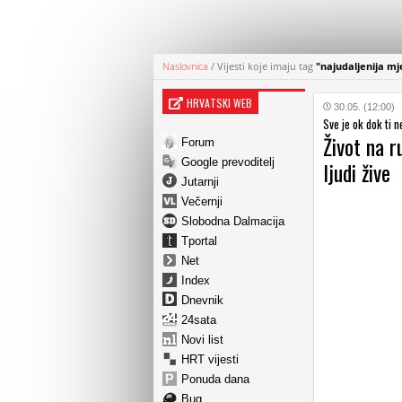
Naslovnica
/
Vijesti koje imaju tag
"najudaljenija mj
HRVATSKI WEB
30.05. (12:00)
Sve je ok dok ti 
Život na r
Forum
Google prevoditelj
ljudi žive
Jutarnji
Večernji
Slobodna Dalmacija
Tportal
Net
Index
Dnevnik
24sata
Novi list
HRT vijesti
Ponuda dana
Bug