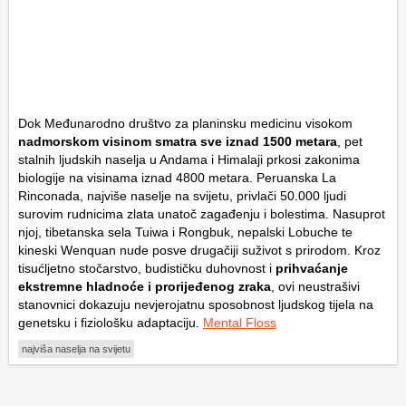
Dok Međunarodno društvo za planinsku medicinu visokom
nadmorskom visinom smatra sve iznad 1500 metara
, pet
stalnih ljudskih naselja u Andama i Himalaji prkosi zakonima
biologije na visinama iznad 4800 metara. Peruanska La
Rinconada, najviše naselje na svijetu, privlači 50.000 ljudi
surovim rudnicima zlata unatoč zagađenju i bolestima. Nasuprot
njoj, tibetanska sela Tuiwa i Rongbuk, nepalski Lobuche te
kineski Wenquan nude posve drugačiji suživot s prirodom. Kroz
tisućljetno stočarstvo, budističku duhovnost i
prihvaćanje
ekstremne hladnoće i prorijeđenog zraka
, ovi neustrašivi
stanovnici dokazuju nevjerojatnu sposobnost ljudskog tijela na
genetsku i fiziološku adaptaciju.
Mental Floss
najviša naselja na svijetu