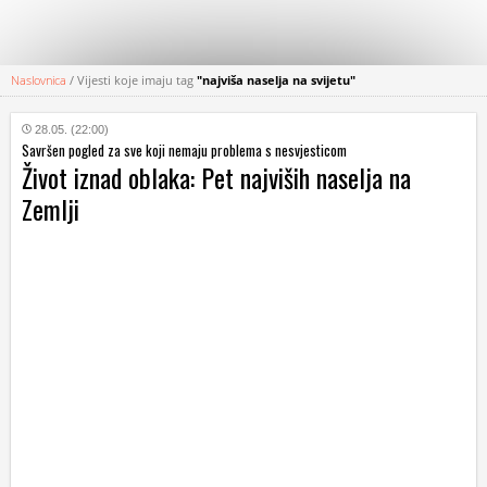
Naslovnica
/
Vijesti koje imaju tag
"najviša naselja na svijetu"
KATEGORIJE
28.05. (22:00)
Savršen pogled za sve koji nemaju problema s nesvjesticom
HRVATSKI
Život iznad oblaka: Pet najviših naselja na
WEB
Zemlji