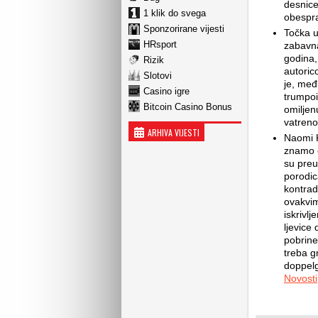
desnice
1 klik do svega
obespra
Sponzorirane vijesti
Točka u
HRsport
zabavna
godina, 
Rizik
autoric
Slotovi
je, međ
Casino igre
trumpoi
Bitcoin Casino Bonus
omilje
vatreno
ARHIVA VIJESTI
Naomi K
znamo o
su preu
porodic
kontrad
ovakvim
iskrivlj
ljevice
pobrine
treba gn
doppelg
Novosti