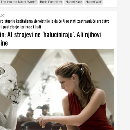
Trip into the Mirror World"
Boris Postnikov
Naomi Klein
Naomi Wolf
:00)
o stupnju kapitalizma vjerojatnije je da će AI postati zastrašujuće sredstvo
 i pustošenje i prirode i ljudi
: AI strojevi ne ‘haluciniraju’. Ali njihovi
čine