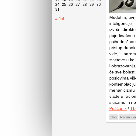
24
25
26
27
28
29
30
31
Međutim, uvrn
« Jul
inteligencije 
izvršni direkt
pojedinačno i 
psihodeličnom
pristup duboki
vide, ili bare
svjetove u ko
i obrazovanju.
će sve bolest
poslovima viš
kontemplaciju
mehanicizmu k
vlade u racio
slušamo ih ne
Peščanik
/
Th
blog
Naomi Klei