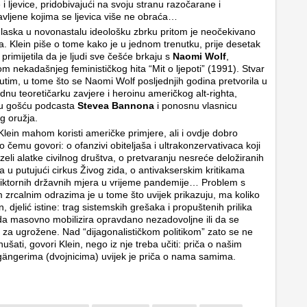
 i ljevice, pridobivajući na svoju stranu razočarane i
vljene kojima se ljevica više ne obraća…
laska u novonastalu ideološku zbrku pritom je neočekivano
. Klein piše o tome kako je u jednom trenutku, prije desetak
primijetila da je ljudi sve češće brkaju s
Naomi Wolf
,
om nekadašnjeg feminističkog hita “Mit o ljepoti” (1991). Stvar
utim, u tome što se Naomi Wolf posljednjih godina pretvorila u
dnu teoretičarku zavjere i heroinu američkog alt-righta,
nu gošću podcasta
Stevea Bannona
i ponosnu vlasnicu
g oružja.
lein mahom koristi američke primjere, ali i ovdje dobro
 čemu govori: o ofanzivi obiteljaša i ultrakonzervativaca koji
zeli alatke civilnog društva, o pretvaranju nesreće deložiranih
a u putujući cirkus Živog zida, o antivakserskim kritikama
iktornih državnih mjera u vrijeme pandemije… Problem s
 zrcalnim odrazima je u tome što uvijek prikazuju, ma koliko
en, djelić istine: trag sistemskih grešaka i propuštenih prilika
 da masovno mobilizira opravdano nezadovoljne ili da se
 za ugrožene. Nad “dijagonalističkom politikom” zato se ne
ušati, govori Klein, nego iz nje treba učiti: priča o našim
ängerima (dvojnicima) uvijek je priča o nama samima.