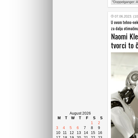
"Doppelganger: A 
07.06.2023. (10
U ovom tehno-nekr
za dalju otimačinu
Naomi Klein
tvorci to 
August 2026
M
T
W
T
F
S
S
1
2
3
4
5
6
7
8
9
10
11
12
13
14
15
16
17
18
19
20
21
22
23