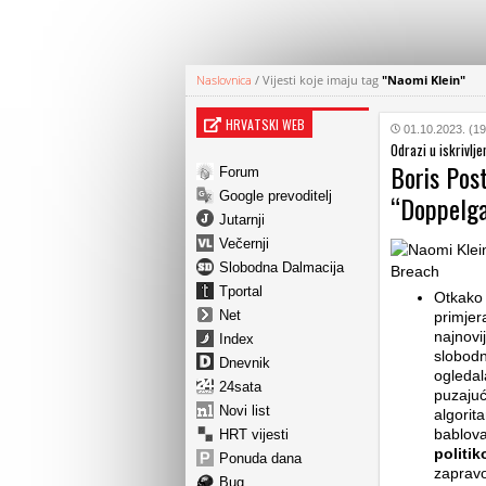
Naslovnica
/
Vijesti koje imaju tag
"Naomi Klein"
HRVATSKI WEB
01.10.2023. (19
Odrazi u iskrivlj
Boris Post
Forum
Google prevoditelj
“Doppelga
Jutarnji
Večernji
Slobodna Dalmacija
Tportal
Otkako 
Net
primjer
najnovij
Index
slobodn
Dnevnik
ogledal
24sata
puzajuć
Novi list
algorit
bablova
HRT vijesti
politi
Ponuda dana
zapravo
Bug