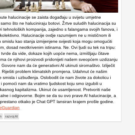
ute halucinacije se zaista događaju u svijetu umjetne
– samo što ne haluciniraju botovi. Žrtve suludih halucinacija su
ori tehnoloških kompanija, zajedno s falangama svojih fanova, i
kolektivno. Halucinacije ovdje razumijem ne u mističnom ili
 smislu kao stanja izmijenjene svijesti koja mogu omogućiti
m, dosad neotkrivenim istinama. Ne. Ovi ljudi su tek na tripu:
m tvrde da vide, dokaze kojih uopće nema, izmišljaju čitave
jima će njihovi proizvodi pridonijeti našem sveopćem uzdizanju
 Govore nam da će generativni AI ukinuti siromaštvo. Izliječit
i. Riješiti problem klimatskih promjena. Udahnut će našim
e smisla i uzbuđenja. Oslobodit će nam živote za dokolicu i
 i pomoći nam da vratimo ljudskost koju smo izgubili u
asnog kapitalizma. Ukinut će usamljenost. Pretvoriti naše
nalne i odgovorne. Bojim se da su ovo prave AI halucinacije, a
prestano otkako je Chat GPT lansiran krajem prošle godine.
eGuardian
n
razvoj AI