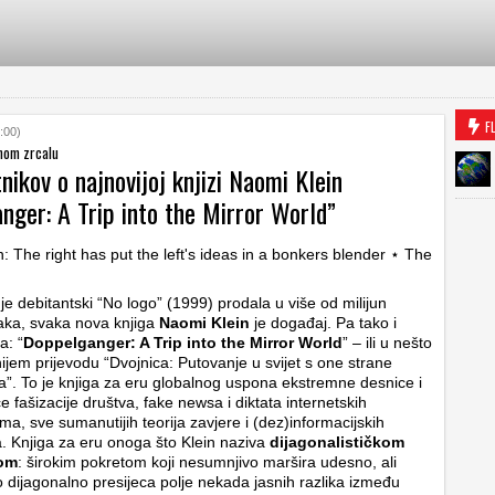
F
:00)
enom zrcalu
nikov o najnovijoj knjizi Naomi Klein
nger: A Trip into the Mirror World”
je debitantski “No logo” (1999) prodala u više od milijun
aka, svaka nova knjiga
Naomi Klein
je događaj. Pa tako i
a: “
Doppelganger: A Trip into the Mirror World
” – ili u nešto
ijem prijevodu “Dvojnica: Putovanje u svijet s one strane
a”. To je knjiga za eru globalnog uspona ekstremne desnice i
e fašizacije društva, fake newsa i diktata internetskih
ama, sve sumanutijih teorija zavjere i (dez)informacijskih
. Knjiga za eru onoga što Klein naziva
dijagonalističkom
kom
: širokim pokretom koji nesumnjivo maršira udesno, ali
 dijagonalno presijeca polje nekada jasnih razlika između