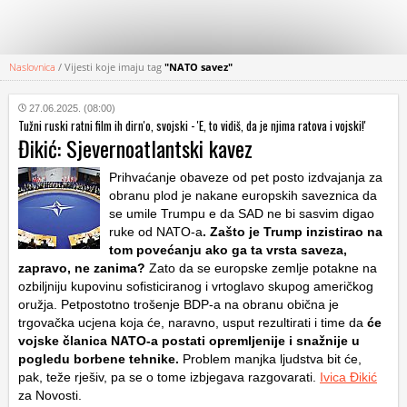
Naslovnica
/
Vijesti koje imaju tag
"NATO savez"
KATEGORIJE
27.06.2025. (08:00)
Tužni ruski ratni film ih dirn'o, svojski - 'E, to vidiš, da je njima ratova i vojski!'
HRVATSKI
Đikić: Sjevernoatlantski kavez
WEB
Prihvaćanje obaveze od pet posto izdvajanja za
obranu plod je nakane europskih saveznica da
se umile Trumpu e da SAD ne bi sasvim digao
ruke od NATO-a
. Zašto je Trump inzistirao na
tom povećanju ako ga ta vrsta saveza,
zapravo, ne zanima?
Zato da se europske zemlje potakne na
ozbiljniju kupovinu sofisticiranog i vrtoglavo skupog američkog
oružja. Petpostotno trošenje BDP-a na obranu obična je
trgovačka ucjena koja će, naravno, usput rezultirati i time da
će
vojske članica NATO-a postati opremljenije i snažnije u
pogledu borbene tehnike.
Problem manjka ljudstva bit će,
pak, teže rješiv, pa se o tome izbjegava razgovarati.
Ivica Đikić
za Novosti.