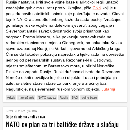
Rusija nastavlja širiti svoje vojne baze u arktičkoj regiji unatoč
značajnim gubicima u ratu protiv Ukrajine, piše
CNN
koji je u
posjedu novih satelitskih snimki koje potvrđuju te navode. Glavni
tajnik NATO-a Jens Stoltenberg kaže da sada postoji “značajno
gomilanje ruske vojske na dalekom sjeveru”, zbog čega je i
Sjevernoatlantski savez udvostručio svoju prisutnost kao
odgovor. Prema Maxaru, slike pokazuju nastavak rada na
radarskim stanicama u mjestu Olenegorsk, na poluotoku Kola u
sjeverozapadnoj Rusiji, i u Vorkuti, sjeverno od Arktičkog kruga.
Čini se da također pokazuju napredak u tijeku rada na dovršetku
jednog od pet radarskih sustava Rezonans-N u Ostrovnoj,
mjestu smještenom uz Barentsovo more, u blizini Norveške i
Finske na zapadu Rusije. Ruski dužnosnici tvrde da Rezonans-
N može otkriti nevidljive letjelice i objekte. Tu su i poboljšanja
uzletno-sletne staze i staze za parkiranje u zračnoj bazi
Nagurskoje, najsjevernijem ruskom vojnom objektu.
Jutarnji
Arktik
naoružanje
NATO savez
Rusija
SAD
vojne baze
23.06.2022. (09:00)
Bolje da nismo znali za ovo
NATO-ov plan za tri baltičke države u slučaju