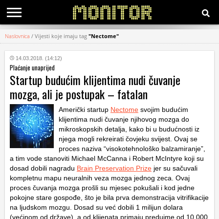
Naslovnica
/
Vijesti koje imaju tag
"Nectome"
KATEGORIJE
14.03.2018. (14:12)
Plaćanje unaprijed
HRVATSKI
Startup budućim klijentima nudi čuvanje
WEB
mozga, ali je postupak – fatalan
Američki startup
Nectome
svojim budućim
klijentima nudi čuvanje njihovog mozga do
mikroskopskih detalja, kako bi u budućnosti iz
njega mogli rekreirati čovjeku svijest. Ovaj se
proces naziva “visokotehnološko balzamiranje”,
a tim vode stanoviti Michael McCanna i Robert McIntyre koji su
dosad dobili nagradu
Brain Preservation Prize
jer su sačuvali
kompletnu mapu neuralnih veza mozga jednog zeca. Ovaj
proces čuvanja mozga prošli su mjesec pokušali i kod jedne
pokojne stare gospođe, što je bila prva demonstracija vitrifikacije
na ljudskom mozgu. Dosad su već dobili 1 milijun dolara
(većinom od države), a od klijenata primaju predujme od 10.000