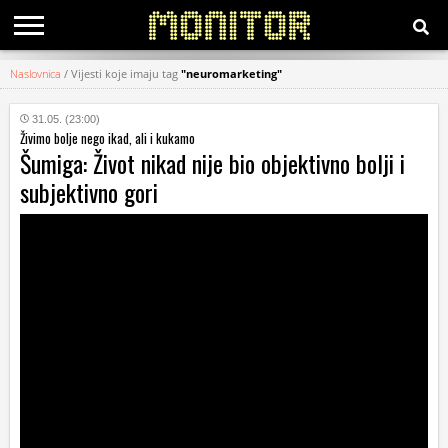
Naslovnica
/
Vijesti koje imaju tag
"neuromarketing"
KATEGORIJE
31.05. (23:00)
Živimo bolje nego ikad, ali i kukamo
HRVATSKI
Šumiga: Život nikad nije bio objektivno bolji i
WEB
subjektivno gori