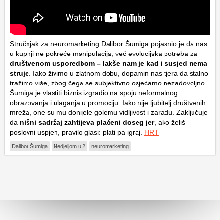
Stručnjak za neuromarketing Dalibor Šumiga pojasnio je da nas
u kupnji ne pokreće manipulacija, već evolucijska potreba za
društvenom usporedbom – lakše nam je kad i susjed nema
struje
. Iako živimo u zlatnom dobu, dopamin nas tjera da stalno
tražimo više, zbog čega se subjektivno osjećamo nezadovoljno.
Šumiga je vlastiti biznis izgradio na spoju neformalnog
obrazovanja i ulaganja u promociju. Iako nije ljubitelj društvenih
mreža, one su mu donijele golemu vidljivost i zaradu. Zaključuje
da
nišni sadržaj zahtijeva plaćeni doseg jer
, ako želiš
poslovni uspjeh, pravilo glasi: plati pa igraj.
HRT
Dalibor Šumiga
Nedjeljom u 2
neuromarketing