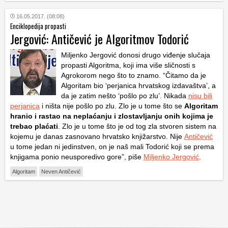
16.05.2017. (08:08)
Enciklopedija propasti
Jergović: Antičević je Algoritmov Todorić
Miljenko Jergović donosi drugo viđenje slučaja
propasti Algoritma, koji ima više sličnosti s
Agrokorom nego što to znamo. “Čitamo da je
Algoritam bio ‘perjanica hrvatskog izdavaštva’, a
da je zatim nešto ‘pošlo po zlu’. Nikada
nisu bili
perjanica
i ništa nije pošlo po zlu. Zlo je u tome što se
Algoritam
hranio i rastao na neplaćanju i zlostavljanju onih kojima je
trebao plaćati
. Zlo je u tome što je od tog zla stvoren sistem na
kojemu je danas zasnovano hrvatsko knjižarstvo. Nije
Antičević
u tome jedan ni jedinstven, on je naš mali Todorić koji se prema
knjigama ponio neusporedivo gore”, piše
Miljenko Jergović
.
Algoritam
Neven Antičević