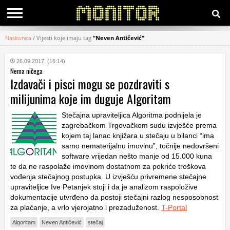
Naslovnica
/
Vijesti koje imaju tag
"Neven Antičević"
KATEGORIJE
26.09.2017. (16:14)
Nema ničega
HRVATSKI
Izdavači i pisci mogu se pozdraviti s
WEB
milijunima koje im duguje Algoritam
Stečajna upraviteljica Algoritma podnijela je
zagrebačkom Trgovačkom sudu izvješće prema
kojem taj lanac knjižara u stečaju u bilanci “ima
samo nematerijalnu imovinu”, točnije nedovršeni
software vrijedan nešto manje od 15.000 kuna
te da ne raspolaže imovinom dostatnom za pokriće troškova
vođenja stečajnog postupka. U izvješću privremene stečajne
upraviteljice Ive Petanjek stoji i da je analizom raspoložive
dokumentacije utvrđeno da postoji stečajni razlog nesposobnost
za plaćanje, a vrlo vjerojatno i prezaduženost.
T-Portal
Algoritam
Neven Antičević
stečaj