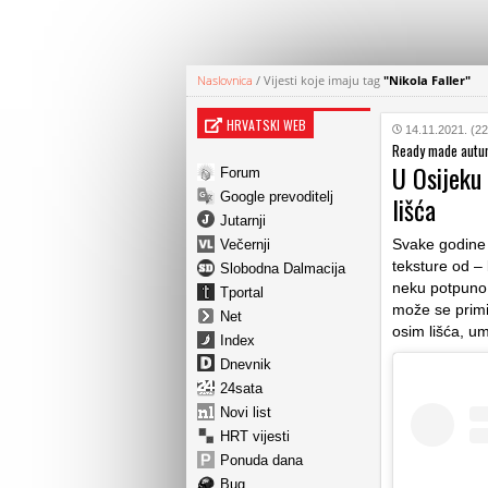
Naslovnica
/
Vijesti koje imaju tag
"Nikola Faller"
HRVATSKI WEB
14.11.2021. (22
Ready made autu
U Osijeku
Forum
Google prevoditelj
lišća
Jutarnji
Svake godine 
Večernji
teksture od –
Slobodna Dalmacija
neku potpuno 
Tportal
može se primije
Net
osim lišća, um
Index
Dnevnik
24sata
Novi list
HRT vijesti
Ponuda dana
Bug