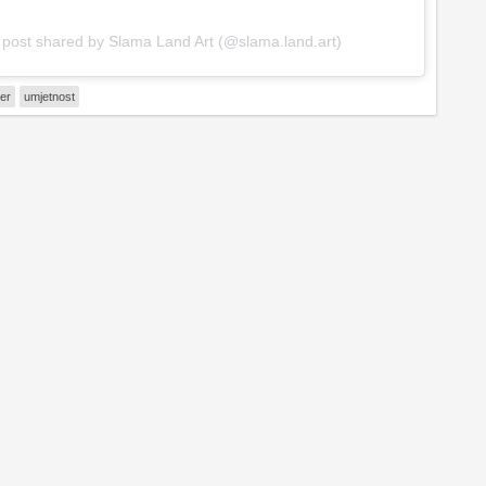
 post shared by Slama Land Art (@slama.land.art)
ler
umjetnost