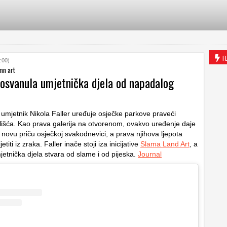
F
:00)
mn art
 osvanula umjetnička djela od napadalog
umjetnik Nikola Faller uređuje osječke parkove praveći
 lišća. Kao prava galerija na otvorenom, ovakvo uređenje daje
novu priču osječkoj svakodnevici, a prava njihova ljepota
titi iz zraka. Faller inače stoji iza inicijative
Slama Land Art
, a
jetnička djela stvara od slame i od pijeska.
Journal