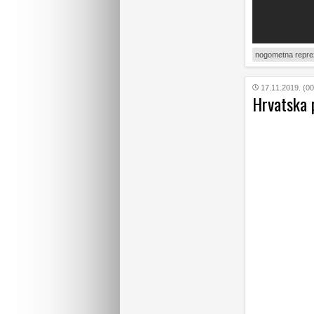
nogometna reprez
17.11.2019. (00
Hrvatska p