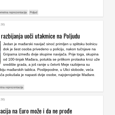
metna reprezentacija
Poljud
:30)
 razbijanja uoči utakmice na Poljudu
Jedan je mađarski navijač sinoć primljen u splitsku bolnicu
dok je šest osoba privedeno u policiju, nakon tučnjave na
Gripama između dvije skupine navijača. Prije toga, skupina
od 100-tinjak Mađara, potukla se prilikom prolaska kroz uže
središte grada, a još ranije u četvrti Meje razbijena su
iju mađarskih tablica. Poslijepodne, u Ulici slobode, veća
ača pokušala je napasti dvije osobe, najvjerojatnije Mađare.
tna reprezentacija
:30)
acija na Euro može i da ne prođe