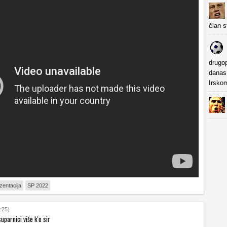
član s
drugop
danas 
Irskom
entacija
SP 2022
:25)
suparnici više k'o sir