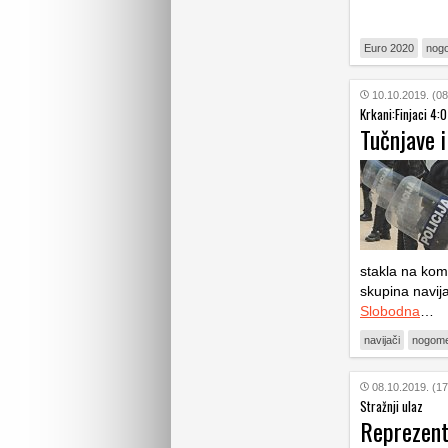
Euro 2020
nogo
10.10.2019. (08
Krkani:Finjaci 4:0
Tučnjave i
stakla na komb
skupina navij
Slobodna
…
navijači
nogome
08.10.2019. (17
Stražnji ulaz
Reprezent