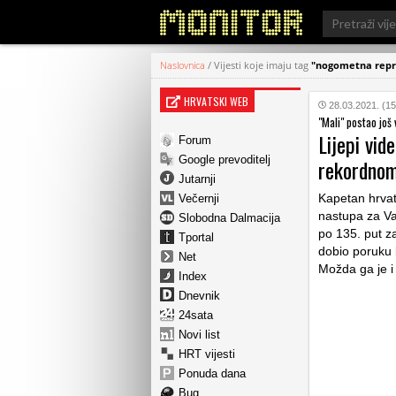
Search
for:
Naslovnica
/
Vijesti koje imaju tag
"nogometna repr
HRVATSKI WEB
28.03.2021. (15
"Mali" postao još 
Lijepi vid
Forum
Google prevoditelj
rekordnom
Jutarnji
Kapetan hrvat
Večernji
nastupa za Vat
Slobodna Dalmacija
po 135. put z
Tportal
dobio poruku 
Net
Možda ga je i
Index
Dnevnik
24sata
Novi list
HRT vijesti
Ponuda dana
Bug