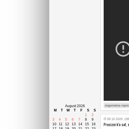
nogometna reprez
August 2026
M
T
W
T
F
S
S
1
2
08.10.2020. (08
3
4
5
6
7
8
9
Precizni k'o sat, 
10
11
12
13
14
15
16
17
18
19
20
21
22
23