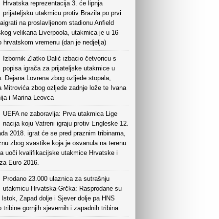
Hrvatska reprezentacija 3. će lipnja
prijateljsku utakmicu protiv Brazila po prvi
aigrati na proslavljenom stadionu Anfield
kog velikana Liverpoola, utakmica je u 16
o hrvatskom vremenu (dan je nedjelja)
Izbornik Zlatko Dalić izbacio četvoricu s
popisa igrača za prijateljske utakmice u
: Dejana Lovrena zbog ozljede stopala,
 Mitrovića zbog ozljede zadnje lože te Ivana
ija i Marina Leovca
UEFA ne zaboravlja: Prva utakmica Lige
nacija koju Vatreni igraju protiv Engleske 12.
ada 2018. igrat će se pred praznim tribinama,
nu zbog svastike koja je osvanula na terenu
a uoči kvalifikacijske utakmice Hrvatske i
e za Euro 2016.
Prodano 23.000 ulaznica za sutrašnju
utakmicu Hrvatska-Grčka: Rasprodane su
e Istok, Zapad dolje i Sjever dolje pa HNS
o tribine gornjih sjevernih i zapadnih tribina