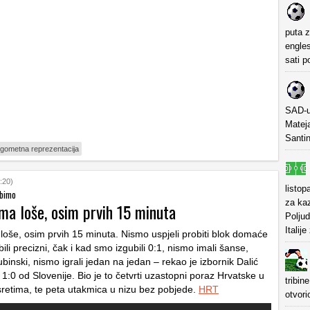
puta z
engles
sati p
SAD-u
Mateja
Santin
gometna reprezentacija
:20)
listop
ubimo
za kaz
ma loše, osim prvih 15 minuta
Poljud
Italij
 loše, osim prvih 15 minuta. Nismo uspjeli probiti blok domaće
ili precizni, čak i kad smo izgubili 0:1, nismo imali šanse,
ubinski, nismo igrali jedan na jedan – rekao je izbornik Dalić
:0 od Slovenije. Bio je to četvrti uzastopni poraz Hrvatske u
tribin
retima, te peta utakmica u nizu bez pobjede.
HRT
otvori