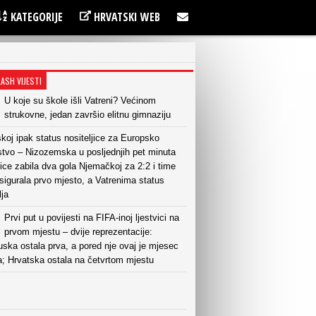
KATEGORIJE
HRVATSKI WEB
LASH VIJESTI
U koje su škole išli Vatreni? Većinom
strukovne, jedan završio elitnu gimnaziju
koj ipak status nositeljice za Europsko
stvo – Nizozemska u posljednjih pet minuta
ce zabila dva gola Njemačkoj za 2:2 i time
sigurala prvo mjesto, a Vatrenima status
lja
Prvi put u povijesti na FIFA-inoj ljestvici na
prvom mjestu – dvije reprezentacije:
ska ostala prva, a pored nje ovaj je mjesec
a; Hrvatska ostala na četvrtom mjestu