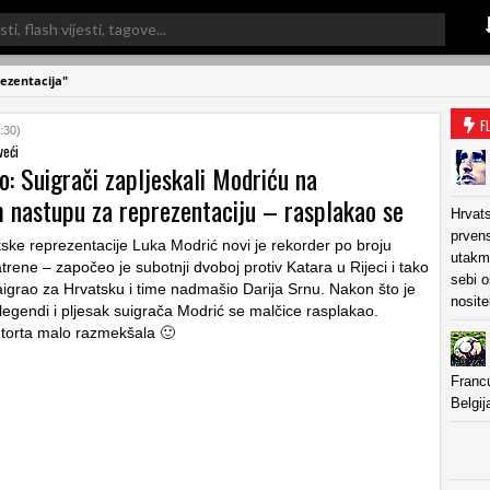
ezentacija"
F
:30)
veći
eo: Suigrači zapljeskali Modriću na
 nastupu za reprezentaciju – rasplakao se
Hrvats
prven
ske reprezentacije Luka Modrić novi je rekorder po broju
utakmi
rene – započeo je subotnji dvoboj protiv Katara u Rijeci i tako
sebi o
aigrao za Hrvatsku i time nadmašio Darija Srnu. Nakon što je
nosite
legendi i pljesak suigrača Modrić se malčice rasplakao.
 torta malo razmekšala 🙂
Francu
Belgij