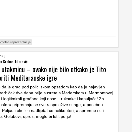
metna reprezentacija
:30)
nka Grabar-Titarović
 utakmicu – ovako nije bilo otkako je Tito
riti Mediteranske igre
 da je grad pod policijskom opsadom kao da je najavljen
napad: čak dva dana prije susreta s Mađarskom u Marmontovoj
i i legitimirali građane koji nose – ruksake i kapuljače! Za
sferu pripremaju se sve raspoložive snage, a posebno
 Poljud i okolicu nadlijetat će helikopteri, a spremne su i
. Golubovi, oprez, moglo bi letit perje!