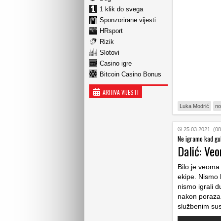
1 klik do svega
Sponzorirane vijesti
HRsport
Rizik
Slotovi
Casino igre
Bitcoin Casino Bonus
ARHIVA VIJESTI
Luka Modrić
no
25.03.2021. (08
Ne igramo kad g
Dalić: Veo
Bilo je veoma
ekipe. Nismo b
nismo igrali d
nakon poraza 1
službenim sus