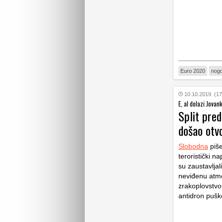
Euro 2020
nogo
10.10.2019. (17
E, al dolazi Jova
Split pred
došao otvo
Slobodna
piše
teroristički 
su zaustavljal
neviđenu atmo
zrakoplovstvo.
antidron puške