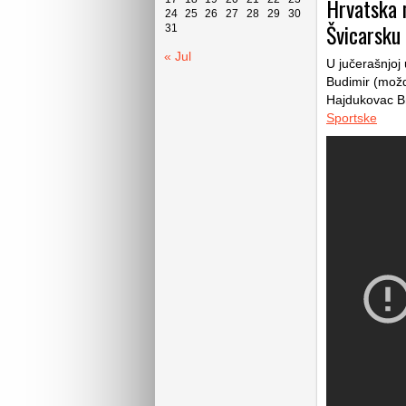
Hrvatska n
24
25
26
27
28
29
30
Švicarsku 
31
« Jul
U jučerašnjoj 
Budimir (možd
Hajdukovac Br
Sportske