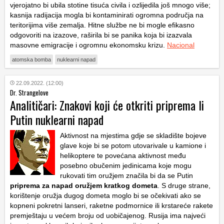
vjerojatno bi ubila stotine tisuća civila i ozlijedila još mnogo više;
kasnija radijacija mogla bi kontaminirati ogromna područja na
teritorijima više zemalja. Hitne službe ne bi mogle efikasno
odgovoriti na izazove, raširila bi se panika koja bi izazvala
masovne emigracije i ogromnu ekonomsku krizu.
Nacional
atomska bomba
nuklearni napad
22.09.2022. (12:00)
Dr. Strangelove
Analitičari: Znakovi koji će otkriti priprema li
Putin nuklearni napad
Aktivnost na mjestima gdje se skladište bojeve
glave koje bi se potom utovarivale u kamione i
helikoptere te povećana aktivnost među
posebno obučenim jedinicama koje mogu
rukovati tim oružjem značila bi da se Putin
priprema za napad oružjem kratkog dometa
. S druge strane,
korištenje oružja dugog dometa moglo bi se očekivati ako se
kopneni pokretni lanseri, raketne podmornice ili krstareće rakete
premještaju u većem broju od uobičajenog. Rusija ima najveći