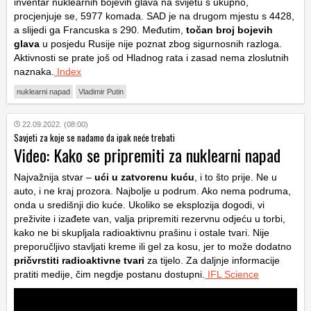
inventar nuklearnih bojevih glava na svijetu s ukupno,
procjenjuje se, 5977 komada. SAD je na drugom mjestu s 4428,
a slijedi ga Francuska s 290. Međutim,
točan broj bojevih
glava
u posjedu Rusije nije poznat zbog sigurnosnih razloga.
Aktivnosti se prate još od Hladnog rata i zasad nema zloslutnih
naznaka.
Index
nuklearni napad
Vladimir Putin
22.09.2022. (08:00)
Savjeti za koje se nadamo da ipak neće trebati
Video: Kako se pripremiti za nuklearni napad
Najvažnija stvar –
ući u zatvorenu kuću
, i to što prije. Ne u
auto, i ne kraj prozora. Najbolje u podrum. Ako nema podruma,
onda u središnji dio kuće. Ukoliko se eksplozija dogodi, vi
preživite i izađete van, valja pripremiti rezervnu odjeću u torbi,
kako ne bi skupljala radioaktivnu prašinu i ostale tvari. Nije
preporučljivo stavljati kreme ili gel za kosu, jer to može dodatno
pričvrstiti radioaktivne tvari
za tijelo. Za daljnje informacije
pratiti medije, čim negdje postanu dostupni.
IFL Science