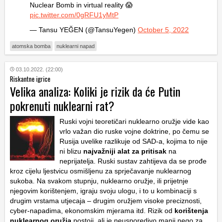
Nuclear Bomb in virtual reality 😱
pic.twitter.com/0gRFU1yMtP
— Tansu YEĞEN (@TansuYegen)
October 5, 2022
atomska bomba
nuklearni napad
03.10.2022. (22:00)
Riskantne igrice
Velika analiza: Koliki je rizik da će Putin
pokrenuti nuklearni rat?
Ruski vojni teoretičari nuklearno oružje vide kao
vrlo važan dio ruske vojne doktrine, po čemu se
Rusija uvelike razlikuje od SAD-a, kojima to nije
ni blizu
najvažniji alat za pritisak
na
neprijatelja. Ruski sustav zahtijeva da se prođe
kroz cijelu ljestvicu osmišljenu za sprječavanje nuklearnog
sukoba. Na svakom stupnju, nuklearno oružje, ili prijetnje
njegovim korištenjem, igraju svoju ulogu, i to u kombinaciji s
drugim vrstama utjecaja – drugim oružjem visoke preciznosti,
cyber-napadima, ekonomskim mjerama itd. Rizik od
korištenja
nuklearnog oružja
postoji, ali je neusporedivo manji nego za,