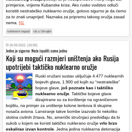
primjerice, vrijeme Kubanske krize. Ako rusko vodstvo odluči
koristiti nestrateško nuklearno oružje, gotovo sigurno je da ćemo
za to znati unaprijed. Naznaka za pripremu takvog oružja zasad
nema.
N1
nuklearni napad
rat u Ukrajini
26.09.2022. (20:00)
Jedno je sigurno: Neće ispaliti samo jednu
Koji su mogući razmjeri uništenja ako Rusija
upotrijebi taktičko nuklearno oružje
Ruski oružani sustav uključuje 4.477 nuklearnih
bojevih glava, 1.900 od kojih su “nestrateške”
bojeve glave,
još poznate kao i taktičko
nuklearno oružje
. Taktičke bojeve glave
dizajnirane su za korištenje na ograničenom
bojištu, na primjer za uništenje kolone tenkova ili skupine
nosača aviona. Lansiranje takve bombe izazvalo bi nekoliko
stotina civilnih žrtava. No, američki stručnjaci predviđaju da bi
sukob u kojem se koristi taktičko nuklerano oružje
vrlo brzo
eskalirao izvan kontrole
. Jedna jedina nuklearna detonacija