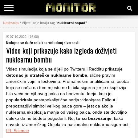
Naslovnica
/
Vijesti koje imaju tag
"nuklearni napad"
KATEGORIJE
07.10.2022. (16:00)
Nadajmo se da će ostati na virtualnoj stvarnosti
HRVATSKI
Video koji prikazuje kako izgleda doživjeti
WEB
nuklearnu bombu
Video simulacija koja se dijeli po Twitteru i Redditu prikazuje
detonaciju strateške nuklearne bombe
, slične pravim
američkim vojnim testovima. Prema nekim analitičarima, osoba
koja se našla na tom mjestu ne bi bila sigurna jer je eksplozija
bila veća od njihovog palca na horizontu. Ideja, koju je
popularizirala postapokaliptična serija videoigara Fallout i
prepoznatljivi simbol velikog palca gore – jest da ako je
nuklearna eksplozija manja od vašeg palca, onda ste dovoljno
daleko da ne budete pogođeni. No,
to su bezvezarije
, kako
navode iz američkog Odjela za nacionalnu nuklearnu sigurnost.
IFL Science