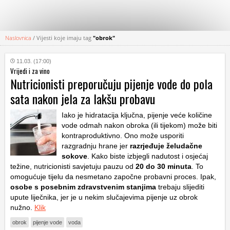
Naslovnica
/
Vijesti koje imaju tag
"obrok"
KATEGORIJE
11.03. (17:00)
Vrijedi i za vino
HRVATSKI
Nutricionisti preporučuju pijenje vode do pola
WEB
sata nakon jela za lakšu probavu
Iako je hidratacija ključna, pijenje veće količine
vode odmah nakon obroka (ili tijekom) može biti
kontraproduktivno. Ono može usporiti
razgradnju hrane jer
razrjeđuje želudačne
sokove
. Kako biste izbjegli nadutost i osjećaj
težine, nutricionisti savjetuju pauzu od
20 do 30 minuta
. To
omogućuje tijelu da nesmetano započne probavni proces. Ipak,
osobe s posebnim zdravstvenim stanjima
trebaju slijediti
upute liječnika, jer je u nekim slučajevima pijenje uz obrok
nužno.
Klik
obrok
pijenje vode
voda