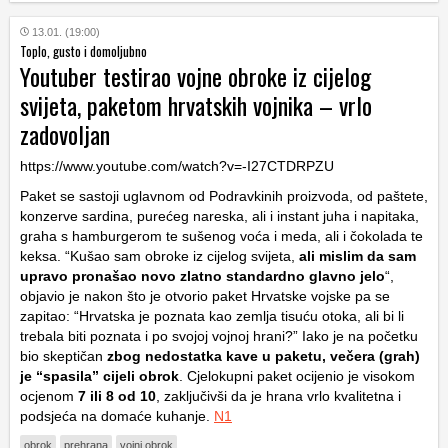
13.01. (19:00)
Toplo, gusto i domoljubno
Youtuber testirao vojne obroke iz cijelog
svijeta, paketom hrvatskih vojnika – vrlo
zadovoljan
https://www.youtube.com/watch?v=-I27CTDRPZU
Paket se sastoji uglavnom od Podravkinih proizvoda, od paštete,
konzerve sardina, purećeg nareska, ali i instant juha i napitaka,
graha s hamburgerom te sušenog voća i meda, ali i čokolada te
keksa. “Kušao sam obroke iz cijelog svijeta,
ali mislim da sam
upravo pronašao novo zlatno standardno glavno jelo
“,
objavio je nakon što je otvorio paket Hrvatske vojske pa se
zapitao: “Hrvatska je poznata kao zemlja tisuću otoka, ali bi li
trebala biti poznata i po svojoj vojnoj hrani?” Iako je na početku
bio skeptičan
zbog nedostatka kave u paketu, večera (grah)
je “spasila” cijeli obrok
. Cjelokupni paket ocijenio je visokom
ocjenom
7 ili 8 od 10
, zaključivši da je hrana vrlo kvalitetna i
podsjeća na domaće kuhanje.
N1
obrok
prehrana
vojni obrok