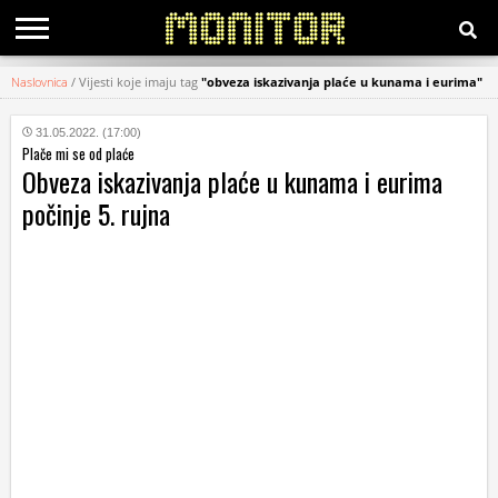
Naslovnica
/
Vijesti koje imaju tag
"obveza iskazivanja plaće u kunama i eurima"
KATEGORIJE
31.05.2022. (17:00)
Plače mi se od plaće
HRVATSKI
Obveza iskazivanja plaće u kunama i eurima
WEB
počinje 5. rujna