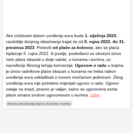
Ako očekivani datum uvođenja eura bude
1. siječnja 2023
.,
razdoblje dvojnog iskazivanja trajat će od
5. rujna 2022. do 31.
prosinca 2023
. Počevši
od plaće za kolovoz
, ako se plaća
isplaćuje 5. rujna 2022. ili poslije, poslodavci su obvezni iznos
neto plaće iskazati u dvije valute, u kunama i eurima, uz
navođenje fiksnog tečaja konverzije.
Ugovore o radu
u kojima
je iznos radnikove plaće iskazan u kunama ne treba nakon
uvođenja eura usklađivati s novom novčanom jedinicom. Zbog
uvođenja eura nije potrebno mijenjati ugovor o radu. Ugovor
ostaje na snazi, pravno je valjan, samo se ugovorena svota
plaće smatra svotom ugovorenom u eurima.
Lider
obveza iskazivanja plaće u kunama i eurima