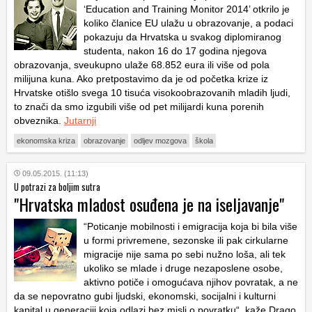
‘Education and Training Monitor 2014’ otkrilo je
koliko članice EU ulažu u obrazovanje, a podaci
pokazuju da Hrvatska u svakog diplomiranog
studenta, nakon 16 do 17 godina njegova
obrazovanja, sveukupno ulaže 68.852 eura ili više od pola
milijuna kuna. Ako pretpostavimo da je od početka krize iz
Hrvatske otišlo svega 10 tisuća visokoobrazovanih mladih ljudi,
to znači da smo izgubili više od pet milijardi kuna porenih
obveznika.
Jutarnji
ekonomska kriza
obrazovanje
odljev mozgova
škola
09.05.2015. (11:13)
U potrazi za boljim sutra
"Hrvatska mladost osuđena je na iseljavanje"
“Poticanje mobilnosti i emigracija koja bi bila više
u formi privremene, sezonske ili pak cirkularne
migracije nije sama po sebi nužno loša, ali tek
ukoliko se mlade i druge nezaposlene osobe,
aktivno potiče i omogućava njihov povratak, a ne
da se nepovratno gubi ljudski, ekonomski, socijalni i kulturni
kapital u generaciji koja odlazi bez misli o povratku“, kaže Drago