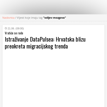
Naslovnica
/
Vijesti koje imaju tag
"odljev mozgova"
KATEGORIJE
21.06. (09:00)
Vratiće se rode
HRVATSKI
Istraživanje DataPulsea: Hrvatska blizu
WEB
preokreta migracijskog trenda