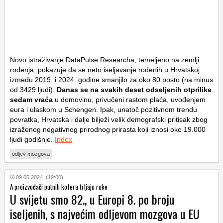
Novo istraživanje DataPulse Researcha, temeljeno na zemlji
rođenja, pokazuje da se neto iseljavanje rođenih u Hrvatskoj
između 2019. i 2024. godine smanjilo za oko 80 posto (na minus
od 3429 ljudi).
Danas se na svakih deset odseljenih otprilike
sedam vraća
u domovinu, privučeni rastom plaća, uvođenjem
eura i ulaskom u Schengen. Ipak, unatoč pozitivnom trendu
povratka, Hrvatska i dalje bilježi velik demografski pritisak zbog
izraženog negativnog prirodnog prirasta koji iznosi oko 19.000
ljudi godišnje.
Index
odljev mozgova
09.05.2024. (19:00)
A proizvođači putnih kofera trljaju ruke
U svijetu smo 82., u Europi 8. po broju
iseljenih, s najvećim odljevom mozgova u EU