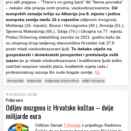
prvi stih pripjeva – “There’s no going back” iliti “Nema povratka”
– nekako više prianja onim prvima, visokoobrazovanima.
Od
europskih zemalja lošije su Albanija (na 8. mjestu i jedina
europska zemlja među 10 s najvećim
odljevom mozgova),
Moldavija (16. mjesto), Bosna i Hercegovina (40.), Armeija (51.),
Sjeverna Makedonija (65.), Srbija (74.) i Ukrajina na 77. mjestu.
Podaci Državnog statističkog zavoda za 2021. godinu kažu da
su ukupnog broja iseljenog stanovništva Hrvatske čak 37,8
posto mladi visokoobrazovani ljudi.
To itekako utječe na
gospodarski i demokratski prosperitet i predstavlja velik
izazov
jer je mlade visokoobrazovane i kvalificirane ljude teško
zadržati naspram visokih plaća, kvalitetnih uvjeta rada i
profesionalnog razvoja što nude bogate zemlje.
N1
demografija
iseljavanje
iseljavanje stanovništva
odljev mozgova
02.05.2019. (16:30)
Priljev eura
Odljev mozgova iz Hrvatske koštao – dvije
milijarde eura
Odličan članak
T-Portala
o prijedlogu Radimira