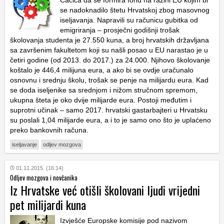
Čačića da se formira fond na razini EU kojim bi
se nadoknadilo štetu Hrvatskoj zbog masovnog
iseljavanja. Napravili su računicu gubitka od
emigriranja – prosječni godišnji trošak
školovanja studenta je 27.550 kuna, a broj hrvatskih državljana
sa završenim fakultetom koji su našli posao u EU narastao je u
četiri godine (od 2013. do 2017.) za 24.000. Njihovo školovanje
koštalo je 446,4 milijuna eura, a ako bi se ovdje uračunalo
osnovnu i srednju školu, trošak se penje na milijardu eura. Kad
se doda iseljenike sa srednjom i nižom stručnom spremom,
ukupna šteta je oko dvije milijarde eura. Postoji međutim i
suprotni učinak – samo 2017. hrvatski gastarbajteri u Hrvatsku
su poslali 1,04 milijarde eura, a i to je samo ono što je uplaćeno
preko bankovnih računa.
iseljavanje
odljev mozgova
01.11.2015. (16:14)
Odljev mozgova i novčanika
Iz Hrvatske već otišli školovani ljudi vrijedni
pet milijardi kuna
Izvješće Europske komisije pod nazivom