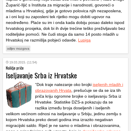
Župarić-Iljić s Instituta za migracije i narodnosti, govoreći o
mladima u Hrvatskoj, gdje je gotovo polovica njih nezaposlena,
a i oni koji su zaposleni tek rijetko mogu dobiti ugovor na
neodređeno. Plaće su im i onda kada dobiju posao daleko ispod
hrvatskog prosjeka, dok bi ih dvije trećine teško preživljavalo bez
roditeljske pomoći. Ne čudi stoga da samo 14 posto mladih u
Hrvatskoj ne razmišlja pobjeći odavde.
Lupiga
odljev mozgova
19.03.2015. (11:54)
Naličje priče
Iseljavanje Srba iz Hrvatske
“Dok traje natezanje oko brojki
iseljenih mladih i
obrazovanih Hrvata
, prešućuje se da se iza tih
priča kriju ogromne brojke o iseljavanju Srba iz
Hrvatske. Statistike DZS-a pokazuju da se
razlika između broja doseljenih i iseljenih
velikom većinom odnosi na iseljavanje u Srbiju, jedinu zemlju s
kojom Hrvatska preko deset godina ima izrazito negativan
migracijski saldo. Riječ je ne samo o mladima i obrazovanima,