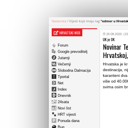
Naslovnica
/
Vijesti koje imaju tag
"odmor u Hrvatsk
HRVATSKI WEB
26.08.2020. (15
UK je OK
Novinar T
Forum
Google prevoditelj
Hrvatskoj,
Jutarnji
Hrvatska je k
Večernji
destinacija, n
Slobodna Dalmacija
karanteni dva 
Tportal
više od 40.000
Net
svima osim br
Index
Dnevnik
24sata
Novi list
HRT vijesti
Ponuda dana
Bug