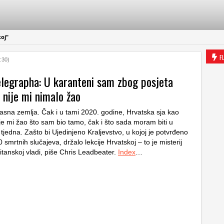
oj"
F
:30)
elegrapha: U karanteni sam zbog posjeta
 nije mi nimalo žao
rasna zemlja. Čak i u tami 2020. godine, Hrvatska sja kao
ije mi žao što sam bio tamo, čak i što sada moram biti u
tjedna. Zašto bi Ujedinjeno Kraljevstvo, u kojoj je potvrđeno
 smrtnih slučajeva, držalo lekcije Hrvatskoj – to je misterij
itanskoj vladi, piše Chris Leadbeater.
Index
…