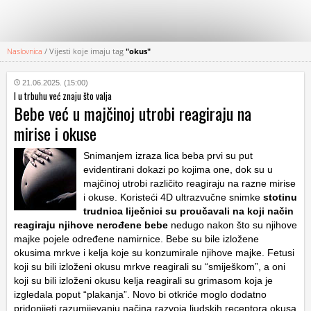
Naslovnica
/
Vijesti koje imaju tag
"okus"
KATEGORIJE
21.06.2025. (15:00)
I u trbuhu već znaju što valja
HRVATSKI
Bebe već u majčinoj utrobi reagiraju na
WEB
mirise i okuse
Snimanjem izraza lica beba prvi su put
evidentirani dokazi po kojima one, dok su u
majčinoj utrobi različito reagiraju na razne mirise
i okuse. Koristeći 4D ultrazvučne snimke
stotinu
trudnica liječnici su proučavali na koji način
reagiraju njihove nerođene bebe
nedugo nakon što su njihove
majke pojele određene namirnice. Bebe su bile izložene
okusima mrkve i kelja koje su konzumirale njihove majke. Fetusi
koji su bili izloženi okusu mrkve reagirali su “smiješkom”, a oni
koji su bili izloženi okusu kelja reagirali su grimasom koja je
izgledala poput “plakanja”. Novo bi otkriće moglo dodatno
pridonijeti razumijevanju načina razvoja ljudskih receptora okusa