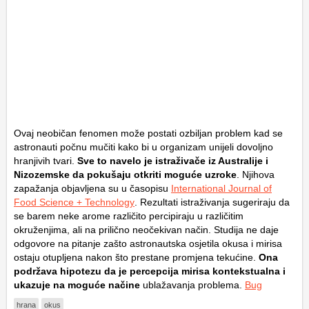
Ovaj neobičan fenomen može postati ozbiljan problem kad se
astronauti počnu mučiti kako bi u organizam unijeli dovoljno
hranjivih tvari.
Sve to navelo je istraživače iz Australije i
Nizozemske da pokušaju otkriti moguće uzroke
. Njihova
zapažanja objavljena su u časopisu
International Journal of
Food Science + Technology
. Rezultati istraživanja sugeriraju da
se barem neke arome različito percipiraju u različitim
okruženjima, ali na prilično neočekivan način. Studija ne daje
odgovore na pitanje zašto astronautska osjetila okusa i mirisa
ostaju otupljena nakon što prestane promjena tekućine.
Ona
podržava hipotezu da je percepcija mirisa kontekstualna i
ukazuje na moguće načine
ublažavanja problema.
Bug
hrana
okus