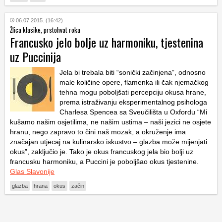
06.07.2015. (16:42)
Žlica klasike, prstohvat roka
Francusko jelo bolje uz harmoniku, tjestenina
uz Puccinija
Jela bi trebala biti “sonički začinjena”, odnosno
male količine opere, flamenka ili čak njemačkog
tehna mogu poboljšati percepciju okusa hrane,
prema istraživanju eksperimentalnog psihologa
Charlesa Spencea sa Sveučilišta u Oxfordu “Mi
kušamo našim osjetilima, ne našim ustima – naši jezici ne osjete
hranu, nego zapravo to čini naš mozak, a okruženje ima
značajan utjecaj na kulinarsko iskustvo – glazba može mijenjati
okus”, zaključio je. Tako je okus francuskog jela bio bolji uz
francusku harmoniku, a Puccini je poboljšao okus tjestenine.
Glas Slavonije
glazba
hrana
okus
začin