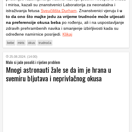
i mirisa, kazali su znanstvenici Laboratorija za neonatalna i
istraživanja fetusa
Sveučilišta Durham
. Znanstvenici vjeruju
i u
to da ono što majke jedu za vrijeme trudnoće može utjecati
na preferencije okusa beba
po rođenju, ali i na uspostavljanje
zdravih prehrambenih navika i smanjenje izbirljivosti kada su
određene namirnice posrijedi.
Klikaj
bebe
miris
okus
trudnoća
25.08.2024. (14:00)
Malo si jače posoliš i riješen problem
Mnogi astronauti žale se da im je hrana u
svemiru bljutava i neprivlačnog okusa