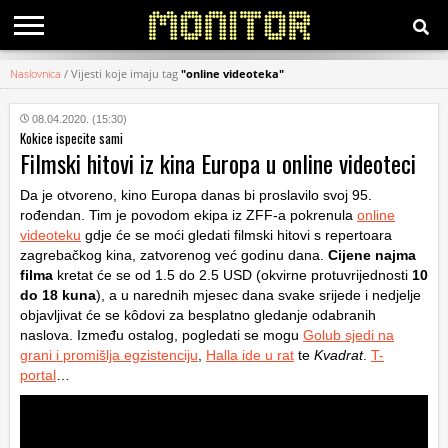
Naslovnica
/
Vijesti koje imaju tag
"online videoteka"
KATEGORIJE
08.04.2020. (15:30)
Kokice ispecite sami
HRVATSKI
Filmski hitovi iz kina Europa u online videoteci
WEB
Da je otvoreno, kino Europa danas bi proslavilo svoj 95.
rođendan. Tim je povodom ekipa iz ZFF-a pokrenula
online
videoteku
gdje će se moći gledati filmski hitovi s repertoara
zagrebačkog kina, zatvorenog već godinu dana.
Cijene najma
filma
kretat će se od 1.5 do 2.5 USD (okvirne protuvrijednosti
10
do 18 kuna
), a u narednih mjesec dana svake srijede i nedjelje
objavljivat će se kôdovi za besplatno gledanje odabranih
naslova. Između ostalog, pogledati se mogu
Golub sjedi na
grani i promišlja egzistenciju
,
Halla ide u rat
te
Kvadrat
.
T-
portal
…