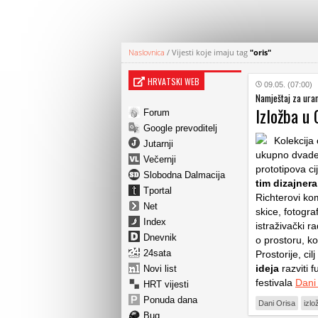
Naslovnica
/
Vijesti koje imaju tag
"oris"
HRVATSKI WEB
09.05. (07:00)
Namještaj za uram
Izložba u 
Forum
Google prevoditelj
Kolekcija
Jutarnji
ukupno dvades
Večernji
prototipova ci
Slobodna Dalmacija
tim dizajner
Tportal
Richterovi ko
Net
skice, fotograf
Index
istraživački r
Dnevnik
o prostoru, ko
24sata
Prostorije, cilj
ideja
razviti 
Novi list
festivala
Dani
HRT vijesti
Ponuda dana
Dani Orisa
izlo
Bug