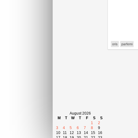
oris
parfemi
August 2026
M
T
W
T
F
S
S
1
2
3
4
5
6
7
8
9
10
11
12
13
14
15
16
17
18
19
20
21
22
23