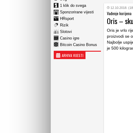
1 klik do svega
12.10.2018. (18
Sponzorirane vijesti
Vađenje korijena
Oris – sku
HRsport
Rizik
Oris je vrlo ri
Slotovi
proizvodi se o
Casino igre
Najbolje uspij
Bitcoin Casino Bonus
je 500 kilogr
ARHIVA VIJESTI