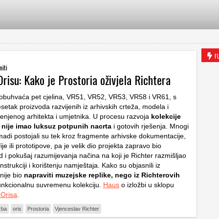
F
iti
Orisu: Kako je Prostoria oživjela Richtera
 obuhvaća pet cjelina, VR51, VR52, VR53, VR58 i VR61, s
etak proizvoda razvijenih iz arhivskih crteža, modela i
jenjenog arhitekta i umjetnika. U procesu razvoja
kolekcije
a nije imao luksuz potpunih nacrta
i gotovih rješenja. Mnogi
madi postojali su tek kroz fragmente arhivske dokumentacije,
ije ili prototipove, pa je velik dio projekta zapravo bio
ad i pokušaj razumijevanja načina na koji je Richter razmišljao
nstrukciji i korištenju namještaja. Kako su objasnili iz
 nije bio
napraviti muzejske replike, nego iz Richterovih
funkcionalnu suvremenu kolekciju.
Haus
o izložbi u sklopu
 Orisa
.
žba
oris
Prostoria
Vjenceslav Richter