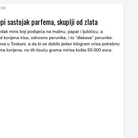
:30)
pi sastojak parfema, skuplji od zlata
jedak miris koji podsjeća na malinu, papar i ljubičicu, a
d korijena irisa, odnosno perunike, i to “dlakave” perunike.
eva u Toskani, a da bi se dobilo jedan kilogram orisa potrebno
ama korijena, no tih tisuću grama mirisa košta 50.000 eura.