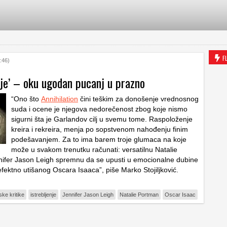
F
:46)
nje’ – oku ugodan pucanj u prazno
“Ono što
Annihilation
čini teškim za donošenje vrednosnog
suda i ocene je njegova nedorečenost zbog koje nismo
sigurni šta je Garlandov cilj u svemu tome. Raspoloženje
kreira i rekreira, menja po sopstvenom nahođenju finim
podešavanjem. Za to ima barem troje glumaca na koje
može u svakom trenutku računati: versatilnu Natalie
ifer Jason Leigh spremnu da se upusti u emocionalne dubine
fektno utišanog Oscara Isaaca”, piše Marko Stojiljković.
ske kritike
istrebljenje
Jennifer Jason Leigh
Natalie Portman
Oscar Isaac