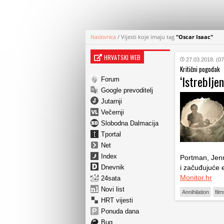
Naslovnica
/
Vijesti koje imaju tag
"Oscar Isaac"
HRVATSKI WEB
27.03.2018. (07
Kritični pogodak
‘Istreblje
Forum
Google prevoditelj
Jutarnji
Večernji
Slobodna Dalmacija
Tportal
Net
Index
Portman, Jenn
Dnevnik
i začuđujuće e
Monitor.hr
24sata
Novi list
Annihilation
film
HRT vijesti
Ponuda dana
Bug