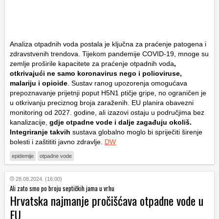
Analiza otpadnih voda postala je ključna za praćenje patogena i
zdravstvenih trendova. Tijekom pandemije COVID-19, mnoge su
zemlje proširile kapacitete za praćenje otpadnih voda
,
otkrivajući ne samo koronavirus nego i polioviruse,
malariju i opioide
. Sustav ranog upozorenja omogućava
prepoznavanje prijetnji poput H5N1 ptičje gripe, no ograničen je
u otkrivanju preciznog broja zaraženih. EU planira obavezni
monitoring od 2027. godine, ali izazovi ostaju u područjima bez
kanalizacije,
gdje otpadne vode i dalje zagađuju okoliš.
Integriranje takvih
sustava globalno moglo bi spriječiti širenje
bolesti i zaštititi javno zdravlje.
DW
epidemije
otpadne vode
28.08.2024. (16:00)
Ali zato smo po broju septičkih jama u vrhu
Hrvatska najmanje pročišćava otpadne vode u
EU