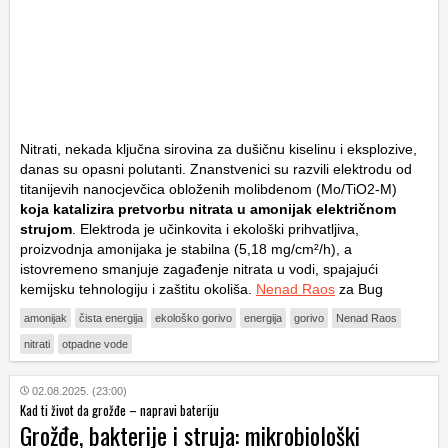
Nitrati, nekada ključna sirovina za dušičnu kiselinu i eksplozive,
danas su opasni polutanti. Znanstvenici su razvili elektrodu od
titanijevih nanocjevčica obloženih molibdenom (Mo/TiO2-M)
koja katalizira pretvorbu nitrata u amonijak električnom
strujom
. Elektroda je učinkovita i ekološki prihvatljiva,
proizvodnja amonijaka je stabilna (5,18 mg/cm²/h), a
istovremeno smanjuje zagađenje nitrata u vodi, spajajući
kemijsku tehnologiju i zaštitu okoliša.
Nenad Raos
za Bug
amonijak
čista energija
ekološko gorivo
energija
gorivo
Nenad Raos
nitrati
otpadne vode
02.08.2025. (23:00)
Kad ti život da grožđe – napravi bateriju
Grožđe, bakterije i struja: mikrobiološki