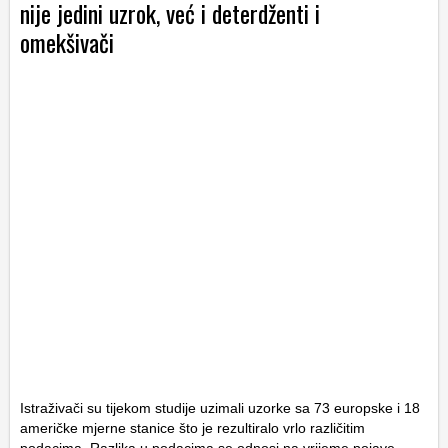
nije jedini uzrok, već i deterdženti i
omekšivači
Istraživači su tijekom studije uzimali uzorke sa 73 europske i 18
američke mjerne stanice što je rezultiralo vrlo različitim
podacima. Razlika u podacima se odnosi na vrijeme pojave