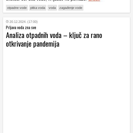
otpadne vode
pitka voda
voda
zagađenje vode
20.12.2024. (17:00)
Prljava voda zna sve
Analiza otpadnih voda – ključ za rano
otkrivanje pandemija