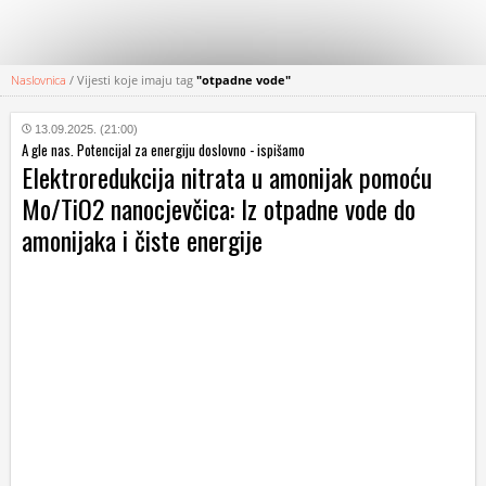
Naslovnica
/
Vijesti koje imaju tag
"otpadne vode"
KATEGORIJE
13.09.2025. (21:00)
A gle nas. Potencijal za energiju doslovno - ispišamo
HRVATSKI
Elektroredukcija nitrata u amonijak pomoću
WEB
Mo/TiO2 nanocjevčica: Iz otpadne vode do
amonijaka i čiste energije