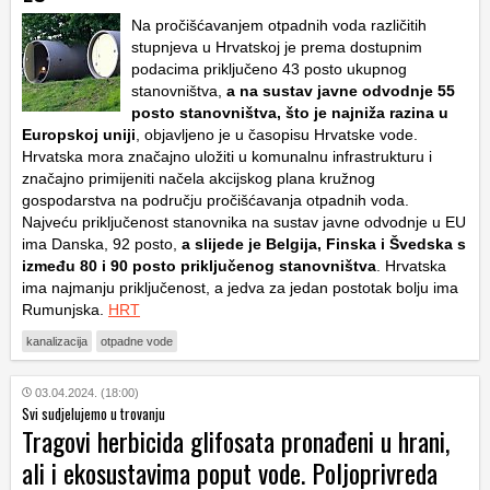
Na pročišćavanjem otpadnih voda različitih
stupnjeva u Hrvatskoj je prema dostupnim
podacima priključeno 43 posto ukupnog
stanovništva,
a na sustav javne odvodnje 55
posto stanovništva, što je najniža razina u
Europskoj uniji
, objavljeno je u časopisu Hrvatske vode.
Hrvatska mora značajno uložiti u komunalnu infrastrukturu i
značajno primijeniti načela akcijskog plana kružnog
gospodarstva na području pročišćavanja otpadnih voda.
Najveću priključenost stanovnika na sustav javne odvodnje u EU
ima Danska, 92 posto,
a slijede je Belgija, Finska i Švedska s
između 80 i 90 posto priključenog stanovništva
. Hrvatska
ima najmanju priključenost, a jedva za jedan postotak bolju ima
Rumunjska.
HRT
kanalizacija
otpadne vode
03.04.2024. (18:00)
Svi sudjelujemo u trovanju
Tragovi herbicida glifosata pronađeni u hrani,
ali i ekosustavima poput vode. Poljoprivreda