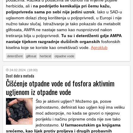
herbicida, ali i
na podrijetlo kemikalija pri čemu kažu,
poljoprivreda sama po sebi nije jedini uzrok
. Iako u SAD-u
uglavnom dolazi zbog korištenja u poljoprivredi, u Europi i nije
nužno takav slučaj. Istraživanje je tako pokazalo da metabolit
glifosata, AMPA ne nastaje samo kao nusproizvod nakon
tretiranja bilja u poljoprivredi.
Tu su i deterdženti gdje AMPA
nastaje tijekom razgradnje dušičnih organskih
fosfonskih
kiselina koje se koriste kao omekšivači vode.
Agroklub
deterdžent
glifosat
herbicid
otpadne vode
24.02.2024. (18:00)
Dost dobra metoda
Čišćenje otpadne vode od fosfora aktivnim
ugljenom iz otpadne vode
Što je aktivni ugljen? Možemo ga, posve
jednostavno, definirati kao ugljen koji ima veliku
moć adsorpcije, no kada se govori o njegovu
porijeklu i načinu pripreme onda nije sve tako
jednostavno.
U farmaceutskim ga knjigama
srećemo, kao lijek protiv proljeva i drugih probavnih