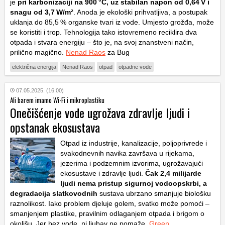
je
pri karbonizaciji na 900 °C, uz stabilan napon od 0,64 V i
snagu od 3,7 W/m²
. Anoda je ekološki prihvatljiva, a postupak
uklanja do 85,5 % organske tvari iz vode. Umjesto grožđa, može
se koristiti i trop. Tehnologija tako istovremeno reciklira dva
otpada i stvara energiju – što je, na svoj znanstveni način,
prilično magično.
Nenad Raos
za Bug
električna energija
Nenad Raos
otpad
otpadne vode
07.05.2025. (16:00)
Ali barem imamo Wi-Fi i mikroplastiku
Onečišćenje vode ugrožava zdravlje ljudi i
opstanak ekosustava
Otpad iz industrije, kanalizacije, poljoprivrede i
svakodnevnih navika završava u rijekama,
jezerima i podzemnim izvorima, ugrožavajući
ekosustave i zdravlje ljudi.
Čak 2,4 milijarde
ljudi nema pristup sigurnoj vodoopskrbi, a
degradacija slatkovodnih
sustava ubrzano smanjuje biološku
raznolikost. Iako problem djeluje golem, svatko može pomoći –
smanjenjem plastike, pravilnim odlaganjem otpada i brigom o
okolišu. Jer bez vode, ni ljubav ne pomaže.
Green