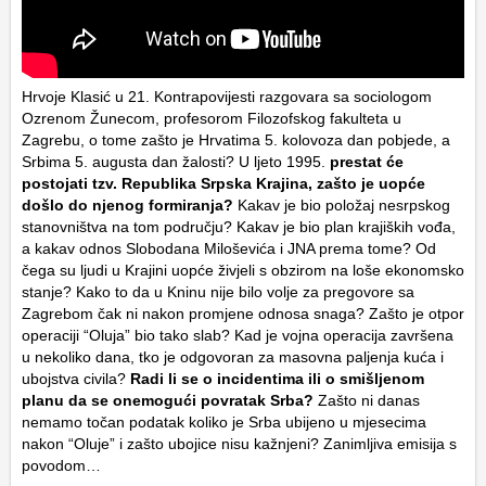
Hrvoje Klasić u 21. Kontrapovijesti razgovara sa sociologom
Ozrenom Žunecom, profesorom Filozofskog fakulteta u
Zagrebu, o tome zašto je Hrvatima 5. kolovoza dan pobjede, a
Srbima 5. augusta dan žalosti? U ljeto 1995.
prestat će
postojati tzv. Republika Srpska Krajina, zašto je uopće
došlo do njenog formiranja?
Kakav je bio položaj nesrpskog
stanovništva na tom području? Kakav je bio plan krajiških vođa,
a kakav odnos Slobodana Miloševića i JNA prema tome? Od
čega su ljudi u Krajini uopće živjeli s obzirom na loše ekonomsko
stanje? Kako to da u Kninu nije bilo volje za pregovore sa
Zagrebom čak ni nakon promjene odnosa snaga? Zašto je otpor
operaciji “Oluja” bio tako slab? Kad je vojna operacija završena
u nekoliko dana, tko je odgovoran za masovna paljenja kuća i
ubojstva civila?
Radi li se o incidentima ili o smišljenom
planu da se onemogući povratak Srba?
Zašto ni danas
nemamo točan podatak koliko je Srba ubijeno u mjesecima
nakon “Oluje” i zašto ubojice nisu kažnjeni? Zanimljiva emisija s
povodom…