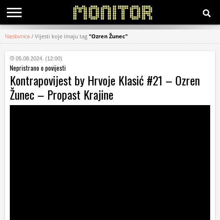
Naslovnica
/
Vijesti koje imaju tag
"Ozren Žunec"
KATEGORIJE
05.08.2024. (12:00)
Nepristrano o povijesti
HRVATSKI
Kontrapovijest by Hrvoje Klasić #21 – Ozren
WEB
Žunec – Propast Krajine