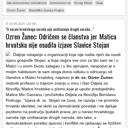
dan domovinske zahvalnosti
Domovinski rat
Hrvoje Klasić
Oluja
Ozren Žunec
Republika Srpska Krajina
19.09.2023. (22:00)
"U naravi hrvatskoga naroda nije uništavanje drugih naroda..."
Ozren Žunec: Odričem se članstva jer Matica
hrvatska nije osudila izjave Slavice Stojan
Daljnje ostajanje u organizaciji koja nije našla riječi da osudi
izjavu gospođe Stojan, a koja negira sve ono za što sam se i u
Matici i u svom životu zalagao i u što vjerujem, nespojivo je s
mojim habitusom te sam stoga donio odluku o odricanju od
članstva u Matici hrvatskoj, napisao je
dr. sc. Ozren Žunec
,
redoviti profesor u trajnom zvanju u miru i član Odjela za
filozofiju Matice hrvatske u pismu koje je uputio predsjedniku
Matice Miri Gavranu i pročelniku Odjela za filozofiju Berislavu
Podrugu. “Izjava dr. sc. Stojan ne čuva, ne razvija i ne promiče
hrvatski identitet, ne skrbi za demokratski poredak i ne djeluje
pozitivno na području ljudskih prava, jer u naravi hrvatskoga
naroda nije uništavanje drugih naroda; isto tako, u
demokratskom poretku sporovi i konflikti ne rješavaju se fizičkim