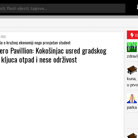
F
:00)
še o kružnoj ekonomiji nego prosječan student
ero Pavillion: Kokošinjac usred gradskog
 kljuca otpad i nese održivost
zdravl
kuna, 
u prvo
parka