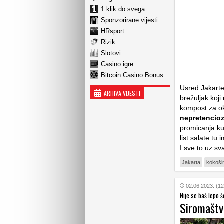
1 klik do svega
Sponzorirane vijesti
HRsport
Rizik
Slotovi
Casino igre
Bitcoin Casino Bonus
Usred Jakarte
ARHIVA VIJESTI
brežuljak koji
kompost za ok
nepretencio
promicanja ku
list salate t
I sve to uz sv
Jakarta
kokoši
02.06.2023. (12
Nije se baš lepo š
Siromaštv