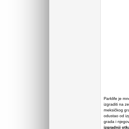
Parklife je mn
izgraditi na z
meksičkog gra
odustao od izg
grada i njego
izgradnji otk