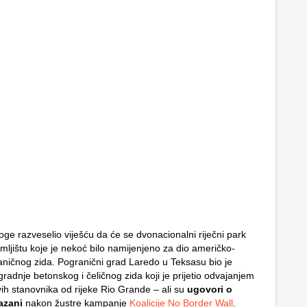
oge razveselio viješću da će se dvonacionalni riječni park
emljištu koje je nekoć bilo namijenjeno za dio američko-
ničnog zida. Pogranični grad Laredo u Teksasu bio je
radnje betonskog i čeličnog zida koji je prijetio odvajanjem
vih stanovnika od rijeke Rio Grande – ali su
ugovori o
azani
nakon žustre kampanje
Koalicije No Border Wall
.