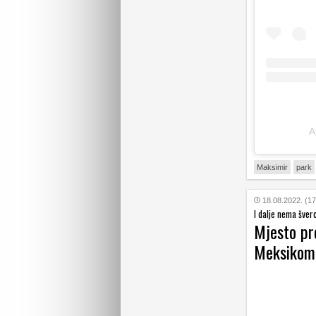
A
Maksimir
park
18.08.2022. (17
I dalje nema šver
Mjesto pr
Meksikom 