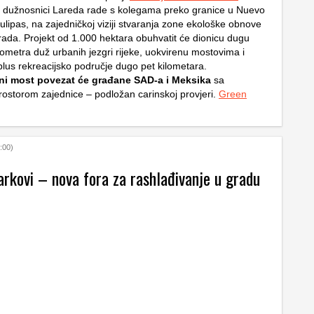
 dužnosnici Lareda rade s kolegama preko granice u Nuevo
lipas, na zajedničkoj viziji stvaranja zone ekološke obnove
ada. Projekt od 1.000 hektara obuhvatit će dionicu dugu
lometra duž urbanih jezgri rijeke, uokvirenu mostovima i
plus rekreacijsko područje dugo pet kilometara.
ni most povezat će građane SAD-a i Meksika
sa
rostorom zajednice – podložan carinskoj provjeri.
Green
:00)
arkovi – nova fora za rashlađivanje u gradu