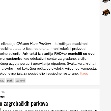
 niknuo je
Chicken Hero Pavilion
– kokošinjac-maskirani
 reciklira otpad iz šest restorana, hrani kokoši i proizvodi
olno zelenilo.
Arhitekti iz studija RAD+ar osmislili su ovu
znu nastambu
kao edukativni centar za građane, s ciljem
ćnog uzgoja peradi i upravljanja otpadom. Svaka kora kruha i
u ima svrhu – od kokošjeg ručka do ekološki vrijednog komposta.
akodnevna jaja za posjetitelje i susjedne restorane.
Haus
njac
park
parkovi
:00)
etati
o zagrebačkih parkova