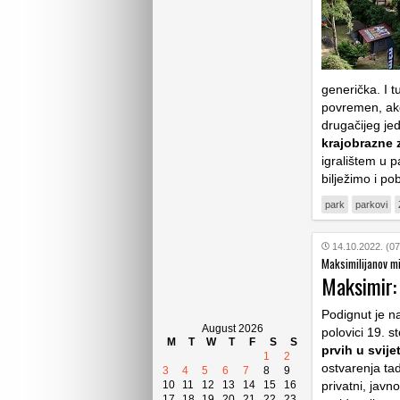
generička. I t
povremen, ako
drugačijeg je
krajobrazne 
igralištem u p
bilježimo i po
park
parkovi
14.10.2022. (07
Maksimilijanov m
Maksimir: 
Podignut je n
August 2026
polovici 19. st
M
T
W
T
F
S
S
prvih u svije
1
2
ostvarenja ta
3
4
5
6
7
8
9
10
11
12
13
14
15
16
privatni, javn
17
18
19
20
21
22
23