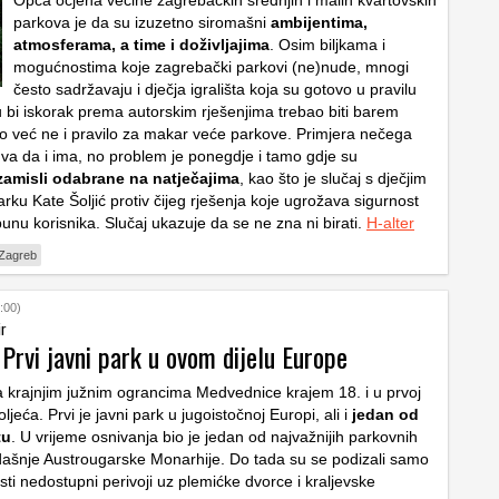
Opća ocjena većine zagrebačkih srednjih i malih kvartovskih
parkova je da su izuzetno siromašni
ambijentima,
atmosferama, a time i doživljajima
. Osim biljkama i
mogućnostima koje zagrebački parkovi (ne)nude, mnogi
često sadržavaju i dječja igrališta koja su gotovo u pravilu
u bi iskorak prema autorskim rješenjima trebao biti barem
 već ne i pravilo za makar veće parkove. Primjera nečega
dva da i ima, no problem je ponegdje i tamo gdje su
zamisli odabrane na natječajima
, kao što je slučaj s dječjim
arku Kate Šoljić protiv čijeg rješenja koje ugrožava sigurnost
bunu korisnika. Slučaj ukazuje da se ne zna ni birati.
H-alter
Zagreb
:00)
ir
Prvi javni park u ovom dijelu Europe
a krajnjim južnim ograncima Medvednice krajem 18. i u prvoj
oljeća. Prvi je javni park u jugoistočnoj Europi, ali i
jedan od
tu
. U vrijeme osnivanja bio je jedan od najvažnijih parkovnih
dašnje Austrougarske Monarhije. Do tada su se podizali samo
osti nedostupni perivoji uz plemićke dvorce i kraljevske