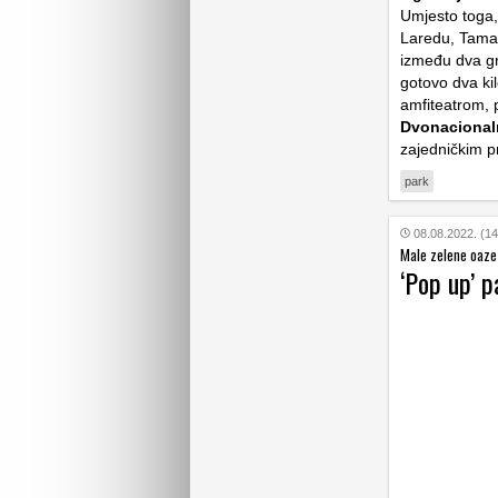
Umjesto toga,
Laredu, Tamau
između dva gr
gotovo dva ki
amfiteatrom, 
Dvonacional
zajedničkim p
park
08.08.2022. (14
Male zelene oaze
‘Pop up’ p