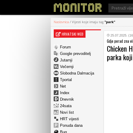
Search
for:
Naslovnica
/
Vijesti koje imaju tag
"park"
HRVATSKI WEB
25.07.2025. (16
Gdje perad zna vi
Chicken H
Forum
Google prevoditelj
parka koji
Jutarnji
Večernji
Slobodna Dalmacija
Tportal
Net
Index
Dnevnik
24sata
Novi list
HRT vijesti
Ponuda dana
Bug