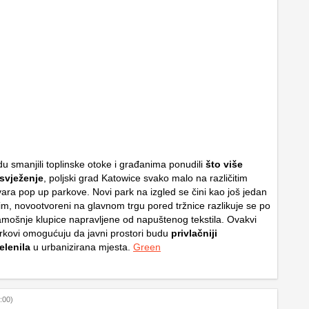
du smanjili toplinske otoke i građanima ponudili
što više
svježenje
, poljski grad Katowice svako malo na različitim
vara pop up parkove. Novi park na izgled se čini kao još jedan
im, novootvoreni na glavnom trgu pored tržnice razlikuje se po
amošnje klupice napravljene od napuštenog tekstila.
Ovakvi
rkovi omogućuju da javni prostori budu
privlačniji
lenila
u urbanizirana mjesta.
Green
:00)