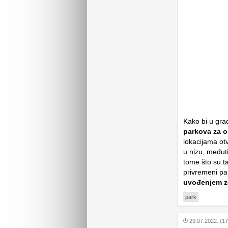
Kako bi u gra
parkova za o
lokacijama ot
u nizu, međut
tome što su t
privremeni pa
uvođenjem ze
park
29.07.2022. (17