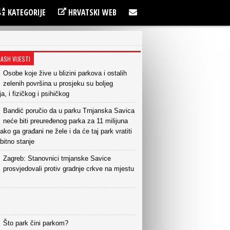
KATEGORIJE
HRVATSKI WEB
LASH VIJESTI
Osobe koje žive u blizini parkova i ostalih
zelenih površina u prosjeku su boljeg
ja, i fizičkog i psihičkog
Bandić poručio da u parku Trnjanska Savica
neće biti preuređenog parka za 11 milijuna
ako ga građani ne žele i da će taj park vratiti
bitno stanje
Zagreb: Stanovnici trnjanske Savice
prosvjedovali protiv gradnje crkve na mjestu
Što park čini parkom?