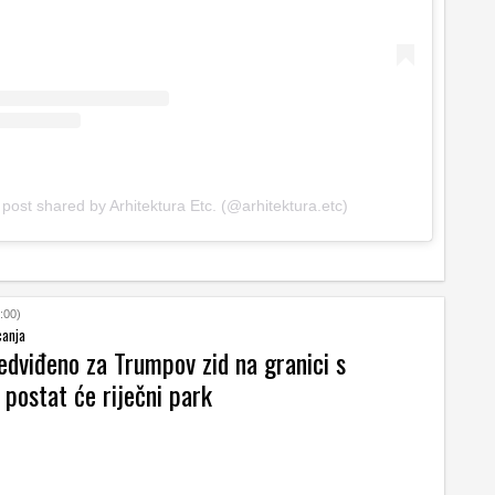
 post shared by Arhitektura Etc. (@arhitektura.etc)
:00)
canja
edviđeno za Trumpov zid na granici s
postat će riječni park