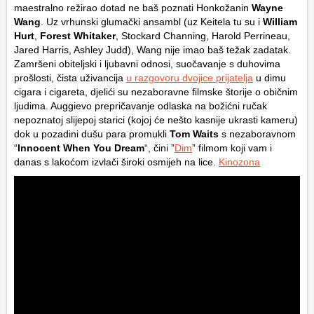
maestralno režirao dotad ne baš poznati Honkožanin
Wayne
Wang
. Uz vrhunski glumački ansambl (uz Keitela tu su i
William
Hurt
,
Forest Whitaker
, Stockard Channing, Harold Perrineau,
Jared Harris, Ashley Judd), Wang nije imao baš težak zadatak.
Zamršeni obiteljski i ljubavni odnosi, suočavanje s duhovima
prošlosti, čista uživancija
u razgovoru dvojice prijatelja
u dimu
cigara i cigareta, djelići su nezaboravne filmske štorije o običnim
ljudima. Auggievo prepričavanje odlaska na božićni ručak
nepoznatoj slijepoj starici (kojoj će nešto kasnije ukrasti kameru)
dok u pozadini dušu para promukli
Tom Waits
s nezaboravnom
“
Innocent When You Dream
“, čini ”
Dim
” filmom koji vam i
danas s lakoćom izvlači široki osmijeh na lice.
Kinozona