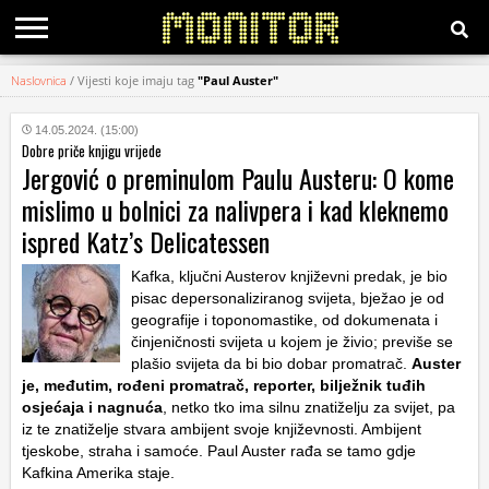
Naslovnica
/
Vijesti koje imaju tag
"Paul Auster"
KATEGORIJE
14.05.2024. (15:00)
Dobre priče knjigu vrijede
HRVATSKI
Jergović o preminulom Paulu Austeru: O kome
WEB
mislimo u bolnici za nalivpera i kad kleknemo
ispred Katz’s Delicatessen
Kafka, ključni Austerov književni predak, je bio
pisac depersonaliziranog svijeta, bježao je od
geografije i toponomastike, od dokumenata i
činjeničnosti svijeta u kojem je živio; previše se
plašio svijeta da bi bio dobar promatrač.
Auster
je, međutim, rođeni promatrač, reporter, bilježnik tuđih
osjećaja i nagnuća
, netko tko ima silnu znatiželju za svijet, pa
iz te znatiželje stvara ambijent svoje književnosti. Ambijent
tjeskobe, straha i samoće. Paul Auster rađa se tamo gdje
Kafkina Amerika staje.