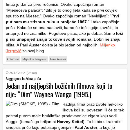
Imao je dar za prvu rečenicu. Ovako započinje roman
“Mjesečeva palača”: “Bilo je to onog ljeta kada se prvi čovjek
spustio na Mjesec.” Ovako započinje roman “Nevidljivo”: “
Prvi
put sam mu stisnuo ruku u proljeće 1967.
” I tako započinje
priča. Kako će se ona nastaviti, kamo će teći i gdje završiti, to
unaprijed ne zna nitko. Pogotovu pisac, ako je dobar. Samo
loši
pisci unaprijed znaju tokove svojih romana
. Dobri ne znaju
ništa. A Paul Auster doista je bio jedan od najboljih.
Miljenko
Jergović
za svoj blog.
kolumne
Miljenko Jergović
Paul Auster
25.12.2022. (23:00)
Auggiejeva božićna priča
Jedan od najljepših božićnih filmova koji to
nije: “Dim” Waynea Wanga (1995.)
Radnja filma prati živote nekoliko
likova koji su povezani ili će to tek
postati putem male bruklinške prodavaonice cigara koju vodi
Auggie (tumači ga briljantni
Harvey Keitel
). To bi bio ultrakratki
sinopsis priče koju potpisuje genijalni
Paul Auster
, a koju je