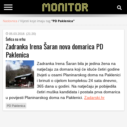
Naslovnica
/
Vijesti koje imaju tag
"PD Paklenica"
KATEGORIJE
05.03.2018. (21:20)
Šefica na vrhu
HRVATSKI
Zadranka Irena Šaran nova domarica PD
WEB
Paklenica
Zadranka Irena Šaran bila je jedina žena na
natječaju za domara koji će iduće četiri godine
živjeti u osami Planinarskog doma na Paklenici
i brinuti o cijelom kompleksu 24 sata dnevno,
365 dana u godini. Na natječaju je pobijedila
četiri muška kandidata i postala prva domarica
u povijesti Planinarskog doma na Paklenici.
Zadarski.hr
PD Paklenica