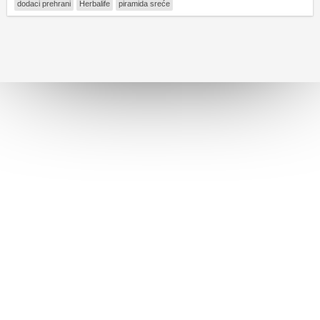
dodaci prehrani
Herbalife
piramida sreće