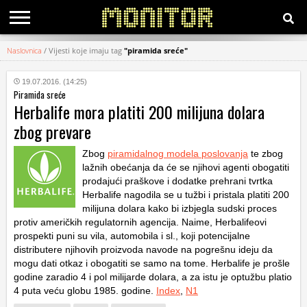
Naslovnica
/
Vijesti koje imaju tag
"piramida sreće"
KATEGORIJE
19.07.2016. (14:25)
Piramida sreće
HRVATSKI
Herbalife mora platiti 200 milijuna dolara
WEB
zbog prevare
Zbog
piramidalnog modela poslovanja
te zbog
lažnih obećanja da će se njihovi agenti obogatiti
prodajući praškove i dodatke prehrani tvrtka
Herbalife nagodila se u tužbi i pristala platiti 200
milijuna dolara kako bi izbjegla sudski proces
protiv američkih regulatornih agencija. Naime, Herbalifeovi
prospekti puni su vila, automobila i sl., koji potencijalne
distributere njihovih proizvoda navode na pogrešnu ideju da
mogu dati otkaz i obogatiti se samo na tome. Herbalife je prošle
godine zaradio 4 i pol milijarde dolara, a za istu je optužbu platio
4 puta veću globu 1985. godine.
Index
,
N1