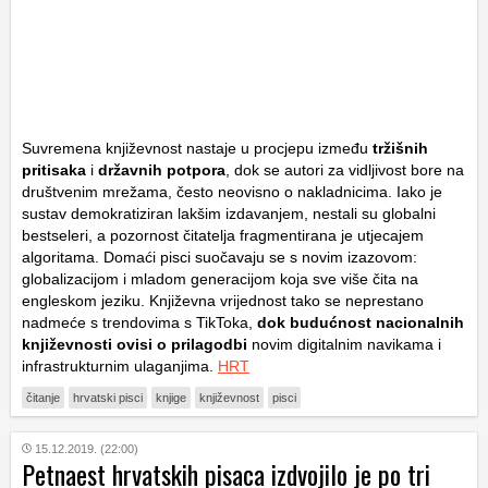
Suvremena književnost nastaje u procjepu između
tržišnih
pritisaka
i
državnih potpora
, dok se autori za vidljivost bore na
društvenim mrežama, često neovisno o nakladnicima. Iako je
sustav demokratiziran lakšim izdavanjem, nestali su globalni
bestseleri, a pozornost čitatelja fragmentirana je utjecajem
algoritama. Domaći pisci suočavaju se s novim izazovom:
globalizacijom i mladom generacijom koja sve više čita na
engleskom jeziku. Književna vrijednost tako se neprestano
nadmeće s trendovima s TikToka,
dok budućnost nacionalnih
književnosti ovisi o prilagodbi
novim digitalnim navikama i
infrastrukturnim ulaganjima.
HRT
čitanje
hrvatski pisci
knjige
književnost
pisci
15.12.2019. (22:00)
Petnaest hrvatskih pisaca izdvojilo je po tri