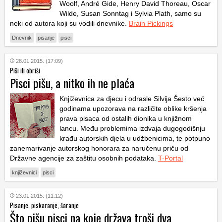
Woolf, André Gide, Henry David Thoreau, Oscar
Wilde, Susan Sonntag i Sylvia Plath, samo su
neki od autora koji su vodili dnevnike.
Brain Pickings
Dnevnik
pisanje
pisci
28.01.2015. (17:09)
Piši ili obriši
Pisci pišu, a nitko ih ne plaća
Književnica za djecu i odrasle Silvija Šesto već
godinama upozorava na različite oblike kršenja
prava pisaca od ostalih dionika u knjižnom
lancu. Među problemima izdvaja dugogodišnju
krađu autorskih djela u udžbenicima, te potpuno
zanemarivanje autorskog honorara za naručenu priču od
Državne agencije za zaštitu osobnih podataka.
T-Portal
književnici
pisci
23.01.2015. (11:12)
Pisanje, piskaranje, šaranje
Što pišu pisci na koje država troši dva