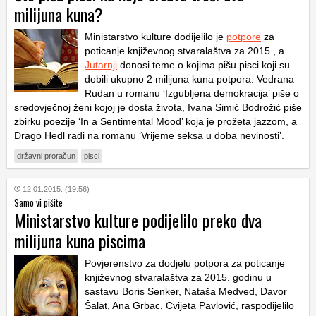
milijuna kuna?
Ministarstvo kulture dodijelilo je
potpore
za
poticanje književnog stvaralaštva za 2015., a
Jutarnji
donosi teme o kojima pišu pisci koji su
dobili ukupno 2 milijuna kuna potpora. Vedrana
Rudan u romanu ‘Izgubljena demokracija’ piše o
sredovječnoj ženi kojoj je dosta života, Ivana Simić Bodrožić piše
zbirku poezije ‘In a Sentimental Mood’ koja je prožeta jazzom, a
Drago Hedl radi na romanu ‘Vrijeme seksa u doba nevinosti’.
državni proračun
pisci
12.01.2015. (19:56)
Samo vi pišite
Ministarstvo kulture podijelilo preko dva
milijuna kuna piscima
Povjerenstvo za dodjelu potpora za poticanje
književnog stvaralaštva za 2015. godinu u
sastavu Boris Senker, Nataša Medved, Davor
Šalat, Ana Grbac, Cvijeta Pavlović, raspodijelilo