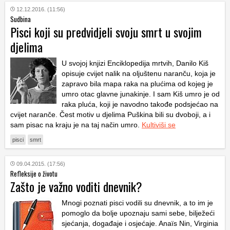
12.12.2016. (11:56)
Sudbina
Pisci koji su predvidjeli svoju smrt u svojim
djelima
U svojoj knjizi
Enciklopedija mrtvih
, Danilo Kiš
opisuje cvijet nalik na oljuštenu naranču, koja je
zapravo bila mapa raka na plućima od kojeg je
umro otac glavne junakinje. I sam Kiš umro je od
raka pluća, koji je navodno takođe podsjećao na
cvijet naranče. Čest motiv u djelima Puškina bili su dvoboji, a i
sam pisac na kraju je na taj način umro.
Kultiviši se
pisci
smrt
09.04.2015. (17:56)
Refleksije o životu
Zašto je važno voditi dnevnik?
Mnogi poznati pisci vodili su dnevnik, a to im je
pomoglo da bolje upoznaju sami sebe, bilježeći
sjećanja, događaje i osjećaje. Anaïs Nin, Virginia