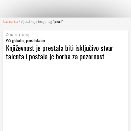
Naslovnica
/
Vijesti koje imaju tag
"pisci"
KATEGORIJE
16.04. (16:00)
Piši globalno, prosi lokalno
HRVATSKI
Književnost je prestala biti isključivo stvar
WEB
talenta i postala je borba za pozornost