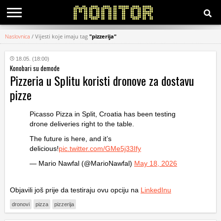
Naslovnica
/
Vijesti koje imaju tag
"pizzerija"
KATEGORIJE
18.05. (18:00)
Konobari su demode
HRVATSKI
Pizzeria u Splitu koristi dronove za dostavu
WEB
pizze
Picasso Pizza in Split, Croatia has been testing
drone deliveries right to the table.
The future is here, and it’s
delicious!
pic.twitter.com/GMe5j33Ify
— Mario Nawfal (@MarioNawfal)
May 18, 2026
Objavili još prije da testiraju ovu opciju na
LinkedInu
dronovi
pizza
pizzerija