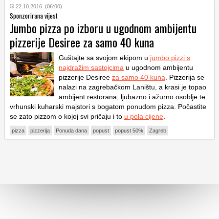
22.10.2016. (06:00)
Sponzorirana vijest
Jumbo pizza po izboru u ugodnom ambijentu
pizzerije Desiree za samo 40 kuna
Guštajte sa svojom ekipom u
jumbo pizzi s
najdražim sastojcima
u ugodnom ambijentu
pizzerije Desiree
za samo 40 kuna
. Pizzerija se
nalazi na zagrebačkom Laništu, a krasi je topao
ambijent restorana, ljubazno i ažurno osoblje te
vrhunski kuharski majstori s bogatom ponudom pizza. Počastite
se zato pizzom o kojoj svi pričaju i to
u pola cijene
.
pizza
pizzerija
Ponuda dana
popust
popust 50%
Zagreb