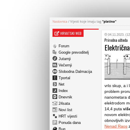
Naslovnica
/
Vijesti koje imaju tag
"platina"
HRVATSKI WEB
04.11.2023. (12
Prirodna ušteda
Električna
Forum
Google prevoditelj
Jutarnji
Večernji
Slobodna Dalmacija
Tportal
Net
vrlo skup, a i
Index
problem prona
Dnevnik
nanometara de
elektrodom mo
24sata
14,4 puta
više
Novi list
novom elektro
HRT vijesti
obnovljivih iz
Ponuda dana
Nenad Raos
z
Bug