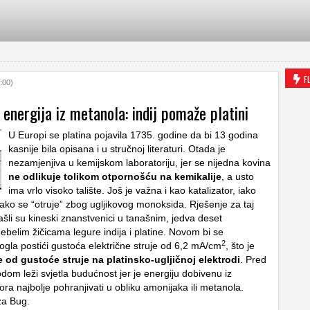
F
:00)
 energija iz metanola: indij pomaže platini
U Europi se platina pojavila 1735. godine da bi 13 godina
kasnije bila opisana i u stručnoj literaturi. Otada je
nezamjenjiva u kemijskom laboratoriju, jer se nijedna kovina
ne odlikuje tolikom otpornošću na kemikalije
, a usto
ima vrlo visoko talište. Još je važna i kao katalizator, iako
 lako se “otruje” zbog ugljikovog monoksida. Rješenje za taj
šli su kineski znanstvenici u tanašnim, jedva deset
belim žičicama legure indija i platine. Novom bi se
2
gla postići gustoća električne struje od 6,2 mA/cm
, što je
 od gustoće struje na platinsko-ugljičnoj elektrodi
. Pred
dom leži svjetla budućnost jer je energiju dobivenu iz
vora najbolje pohranjivati u obliku amonijaka ili metanola.
a Bug.