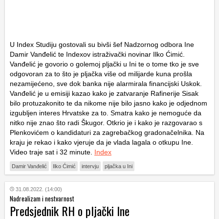
U Index Studiju gostovali su bivši šef Nadzornog odbora Ine
Damir Vanđelić te Indexov istraživački novinar Ilko Ćimić.
Vanđelić je govorio o golemoj pljački u Ini te o tome tko je sve
odgovoran za to što je pljačka više od milijarde kuna prošla
nezamijećeno, sve dok banka nije alarmirala financijski Uskok.
Vanđelić je u emisiji kazao kako je zatvaranje Rafinerije Sisak
bilo protuzakonito te da nikome nije bilo jasno kako je odjednom
izgubljen interes Hrvatske za to. Smatra kako je nemoguće da
nitko nije znao što radi Škugor. Otkrio je i kako je razgovarao s
Plenkovićem o kandidaturi za zagrebačkog gradonačelnika. Na
kraju je rekao i kako vjeruje da je vlada lagala o otkupu Ine.
Video traje sat i 32 minute.
Index
Damir Vanđelić
Ilko Ćimić
intervju
pljačka u Ini
31.08.2022. (14:00)
Nadrealizam i nestvarnost
Predsjednik RH o pljački Ine