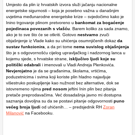
Umjesto da plin iz hrvatskih izvora služi jačanju nacionalne
energetske sigurnosti – koja je posebno važna u današnjim
uvjetima međunarodne energetske krize – svjedočimo kako je
Inino trgovanje plinom pretvoreno u
bankomat za bogaćenje
pojedinaca povezanih s vlašću
. Barem koliko za sada znamo,
ako je to sve što će se otkriti. Gotovo
nestvarno
zvuči
objašnjenje iz Vlade kako su uhićenja osumnjičenih dokaz
da
sustav funkcionira
, a da pri tome
nema suvislog objašnjenja
što je s odgovornošću cijelog upravljačkog i nadzornog lanca u
kojemu sjede, s hrvatske strane,
isključivo ljudi koje su
politički odabrali
i imenovali u Vladi Andreja Plenkovića.
Nevjerojatno
je da se građanima, školama, vrtićima,
poduzetnicima i svima koji koriste plin hladno najavljuje
višestruko poskupljenje kao nužnost bez alternative, dok se
istovremeno njima
pred nosom
jeftini Inin plin bez pitanja
pretače preprodavačima. Već dosadašnja javno mi dostupna
saznanja dovoljna su da se postavi pitanje odgovornosti
puno
većeg broja ljudi
od uhićenih… – predsjednik RH
Zoran
Milanović
na Facebooku.