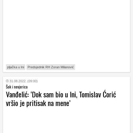
pljačka u Ini
Predsjednik RH Zoran Milanović
31.08.2022. (09:00)
Šok i nevjerica
Vanđelić: ‘Dok sam bio u Ini, Tomislav Ćorić
vršio je pritisak na mene’