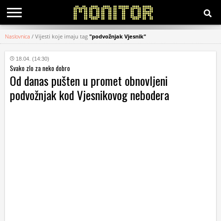
Naslovnica
/
Vijesti koje imaju tag
"podvožnjak Vjesnik"
KATEGORIJE
18.04. (14:30)
Svako zlo za neko dobro
HRVATSKI
Od danas pušten u promet obnovljeni
WEB
podvožnjak kod Vjesnikovog nebodera