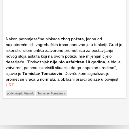
Nakon petomjesečne blokade zbog požara, jedna od
najopterećenijih zagrebačkih trasa ponovno je u funkciji. Grad je
iskoristio silom prilika zatvorenu prometnicu za postavljanje
novog sloja asfalta koji na ovom potezu nije mijenjan cijelo
desetljeće. “Podvožnjak
nije bio asfaltiran 10 godina
, a bio je
zatvoren, pa smo iskoristili situaciju da ga napokon uredimo”,
izjavio je
Tomislav Tomašević
. Dovršetkom signalizacije
promet se vraća u normalu, a obilazni pravci odlaze u povijest.
HRT
podvožnjak Vjesnik
Tomislav Tomašević