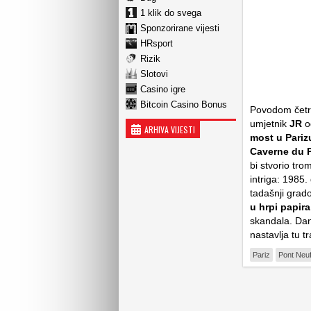
1 klik do svega
Sponzorirane vijesti
HRsport
Rizik
Slotovi
Casino igre
Bitcoin Casino Bonus
Povodom četrd
umjetnik
JR
od
ARHIVA VIJESTI
most u Parizu
Caverne du 
bi stvorio
trom
intriga: 1985.
tadašnji grad
u hrpi papir
skandala. Dan
nastavlja tu t
Pariz
Pont Neu