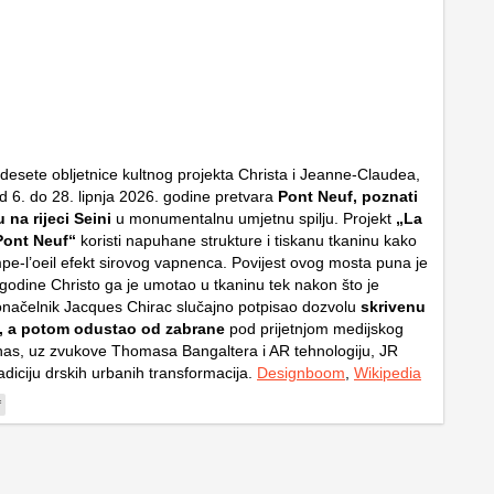
esete obljetnice kultnog projekta Christa i Jeanne-Claudea,
 6. do 28. lipnja 2026. godine pretvara
Pont Neuf, poznati
 na rijeci Seini
u monumentalnu umjetnu spilju. Projekt
„La
Pont Neuf“
koristi napuhane strukture i tiskanu tkaninu kako
pe-l’oeil
efekt sirovog vapnenca. Povijest ovog mosta puna je
 godine Christo ga je umotao u tkaninu tek nakon što je
onačelnik Jacques Chirac slučajno potpisao dozvolu
skrivenu
a, a potom odustao od zabrane
pod prijetnjom medijskog
as, uz zvukove Thomasa Bangaltera i AR tehnologiju, JR
radiciju drskih urbanih transformacija.
Designboom
,
Wikipedia
f