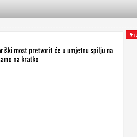
F
riški most pretvorit će u umjetnu spilju na
i samo na kratko