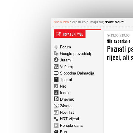
Naslovnica
/
Vijesti koje imaju tag
"Pont Neuf"
HRVATSKI WEB
13.05. (19:00)
Nije za penjanje
Poznati pa
Forum
Google prevoditelj
rijeci, al
Jutarnji
Večernji
Slobodna Dalmacija
Tportal
Net
Index
Dnevnik
24sata
Novi list
HRT vijesti
Ponuda dana
Bug