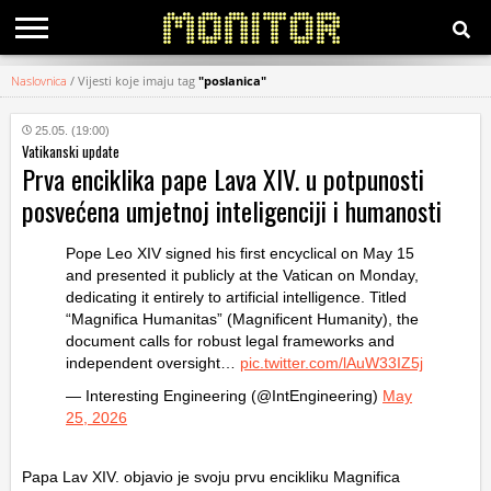
Naslovnica
/
Vijesti koje imaju tag
"poslanica"
KATEGORIJE
25.05. (19:00)
Vatikanski update
HRVATSKI
Prva enciklika pape Lava XIV. u potpunosti
WEB
posvećena umjetnoj inteligenciji i humanosti
Pope Leo XIV signed his first encyclical on May 15
and presented it publicly at the Vatican on Monday,
dedicating it entirely to artificial intelligence. Titled
“Magnifica Humanitas” (Magnificent Humanity), the
document calls for robust legal frameworks and
independent oversight…
pic.twitter.com/lAuW33IZ5j
— Interesting Engineering (@IntEngineering)
May
25, 2026
Papa Lav XIV. objavio je svoju prvu encikliku Magnifica