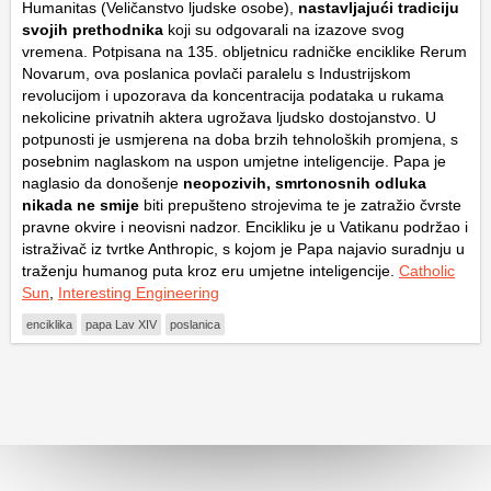
Humanitas (Veličanstvo ljudske osobe),
nastavljajući tradiciju
svojih prethodnika
koji su odgovarali na izazove svog
vremena. Potpisana na 135. obljetnicu radničke enciklike
Rerum
Novarum
, ova poslanica povlači paralelu s Industrijskom
revolucijom i upozorava da koncentracija podataka u rukama
nekolicine privatnih aktera ugrožava ljudsko dostojanstvo. U
potpunosti je usmjerena na doba brzih tehnoloških promjena, s
posebnim naglaskom na uspon umjetne inteligencije. Papa je
naglasio da donošenje
neopozivih, smrtonosnih odluka
nikada ne smije
biti prepušteno strojevima te je zatražio čvrste
pravne okvire i neovisni nadzor. Encikliku je u Vatikanu podržao i
istraživač iz tvrtke Anthropic, s kojom je Papa najavio suradnju u
traženju humanog puta kroz eru umjetne inteligencije.
Catholic
Sun
,
Interesting Engineering
enciklika
papa Lav XIV
poslanica