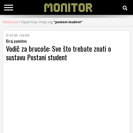
Naslovnica
/
Vijesti koje imaju tag
"postani student"
KATEGORIJE
02.06. (16:00)
Biraj pametno
HRVATSKI
Vodič za brucoše: Sve što trebate znati o
WEB
sustavu Postani student