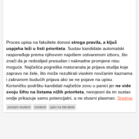
Proces upisa na fakultete donosi
stroga pravila,
a ključ
uspjeha leži u
listi prioriteta
. Sustav kandidate automatski
raspoređuje prema njihovom najvišem ostvarenom izboru, što
znači da je redoslijed presudan i naknadne promjene nisu
moguće. Najčešća pogreška maturanata je prijava studija koje
zapravo ne žele, što može rezultirati visokim novčanim kaznama
i zabranom budućih prijava ako se ne pojave na upisu.
Korisničku podršku kandidati najčešće zovu u panici jer
ne vide
svoju šifru na listama nižih prioriteta
, nesvjesni da im sustav
ondje prikazuje samo potencijalni, a ne stvarni plasman.
Srednja
postani student
studenti
upisi na fakultete