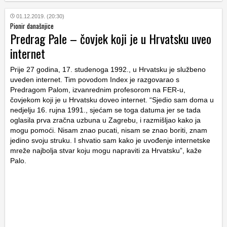
01.12.2019. (20:30)
Pionir današnjice
Predrag Pale – čovjek koji je u Hrvatsku uveo
internet
Prije 27 godina, 17. studenoga 1992., u Hrvatsku je službeno
uveden internet. Tim povodom Index je razgovarao s
Predragom Palom, izvanrednim profesorom na FER-u,
čovjekom koji je u Hrvatsku doveo internet. “Sjedio sam doma u
nedjelju 16. rujna 1991., sjećam se toga datuma jer se tada
oglasila prva zračna uzbuna u Zagrebu, i razmišljao kako ja
mogu pomoći. Nisam znao pucati, nisam se znao boriti, znam
jedino svoju struku. I shvatio sam kako je uvođenje internetske
mreže najbolja stvar koju mogu napraviti za Hrvatsku”, kaže
Palo.