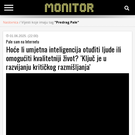
Naslovnica
/
Vijesti koje imaju tag
"Predrag Pale"
KATEGORIJE
01.06.2025. (22:00)
Pale sam na Internetu
HRVATSKI
Hoće li umjetna inteligencija otuđiti ljude ili
WEB
omogućiti kvalitetniji život? ‘Ključ je u
razvijanju kritičkog razmišljanja’