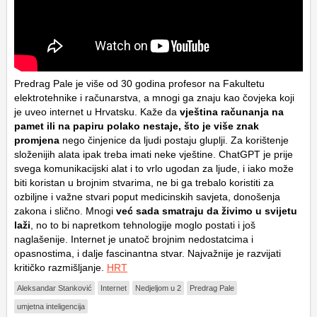
Predrag Pale je više od 30 godina profesor na Fakultetu
elektrotehnike i računarstva, a mnogi ga znaju kao čovjeka koji
je uveo internet u Hrvatsku. Kaže da
vještina računanja na
pamet ili na papiru polako nestaje, što je više znak
promjena
nego činjenice da ljudi postaju gluplji. Za korištenje
složenijih alata ipak treba imati neke vještine. ChatGPT je prije
svega komunikacijski alat i to vrlo ugodan za ljude, i iako može
biti koristan u brojnim stvarima, ne bi ga trebalo koristiti za
ozbiljne i važne stvari poput medicinskih savjeta, donošenja
zakona i slično. Mnogi
već sada smatraju da živimo u svijetu
laži
, no to bi napretkom tehnologije moglo postati i još
naglašenije. Internet je unatoč brojnim nedostatcima i
opasnostima, i dalje fascinantna stvar. Najvažnije je razvijati
kritičko razmišljanje.
HRT
Aleksandar Stanković
Internet
Nedjeljom u 2
Predrag Pale
umjetna inteligencija