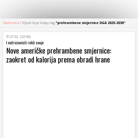
Naslovnica
/
Vijesti koje imaju tag
"prehrambene smjernice DGA 2025-2030"
KATEGORIJE
27.01. (22:00)
I nutricionisti rekli svoje
HRVATSKI
Nove američke prehrambene smjernice:
WEB
zaokret od kalorija prema obradi hrane