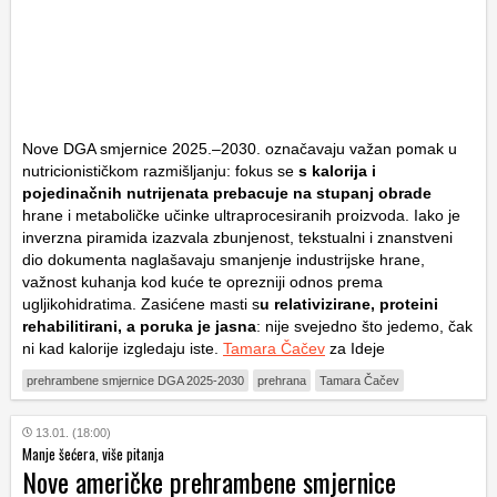
Nove DGA smjernice 2025.–2030. označavaju važan pomak u
nutricionističkom razmišljanju: fokus se
s kalorija i
pojedinačnih nutrijenata prebacuje na stupanj obrade
hrane i metaboličke učinke ultraprocesiranih proizvoda. Iako je
inverzna piramida izazvala zbunjenost, tekstualni i znanstveni
dio dokumenta naglašavaju smanjenje industrijske hrane,
važnost kuhanja kod kuće te oprezniji odnos prema
ugljikohidratima. Zasićene masti s
u relativizirane, proteini
rehabilitirani, a poruka je jasna
: nije svejedno što jedemo, čak
ni kad kalorije izgledaju iste.
Tamara Čačev
za Ideje
prehrambene smjernice DGA 2025-2030
prehrana
Tamara Čačev
13.01. (18:00)
Manje šećera, više pitanja
Nove američke prehrambene smjernice