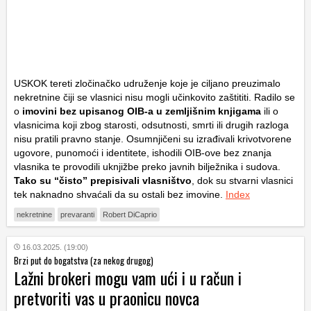
USKOK tereti zločinačko udruženje koje je ciljano preuzimalo
nekretnine čiji se vlasnici nisu mogli učinkovito zaštititi. Radilo se
o
imovini bez upisanog OIB-a u zemljišnim knjigama
ili o
vlasnicima koji zbog starosti, odsutnosti, smrti ili drugih razloga
nisu pratili pravno stanje. Osumnjičeni su izrađivali krivotvorene
ugovore, punomoći i identitete, ishodili OIB-ove bez znanja
vlasnika te provodili uknjižbe preko javnih bilježnika i sudova.
Tako su “čisto” prepisivali vlasništvo
, dok su stvarni vlasnici
tek naknadno shvaćali da su ostali bez imovine.
Index
nekretnine
prevaranti
Robert DiCaprio
16.03.2025. (19:00)
Brzi put do bogatstva (za nekog drugog)
Lažni brokeri mogu vam ući i u račun i
pretvoriti vas u praonicu novca