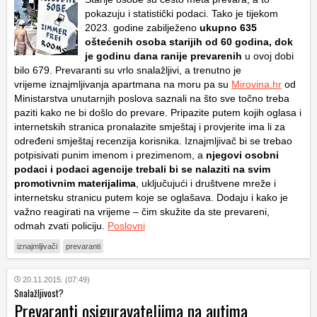
pokazuju i statistički podaci. Tako je tijekom
2023. godine zabilježeno
ukupno 635
oštećenih osoba starijih od 60 godina, dok
je godinu dana ranije prevarenih
u ovoj dobi
bilo 679. Prevaranti su vrlo snalažljivi, a trenutno je
vrijeme iznajmljivanja apartmana na moru pa su
Mirovina.hr
od
Ministarstva unutarnjih poslova saznali na što sve točno treba
paziti kako ne bi došlo do prevare. Pripazite putem kojih oglasa i
internetskih stranica pronalazite smještaj i provjerite ima li za
određeni smještaj recenzija korisnika. Iznajmljivač bi se trebao
potpisivati punim imenom i prezimenom, a
njegovi osobni
podaci i podaci agencije trebali bi se nalaziti na svim
promotivnim materijalima
, uključujući i društvene mreže i
internetsku stranicu putem koje se oglašava. Dodaju i kako je
važno reagirati na vrijeme – čim skužite da ste prevareni,
odmah zvati policiju.
Poslovni
iznajmljivači
prevaranti
20.11.2015. (07:49)
Snalažljivost?
Prevaranti osiguravateljima na autima