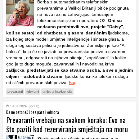
Borba s automatiziranim telefonskim
prevarantima u Velikoj Britaniji bit će podignuta
na novu razinu zahvaljujući tamošnjem
telekomunikacijskom operateru O2.
Oni su
nedavno predstavili svoj projekt “Daisy”,
koji se sastoji od chatbota s glasom identičnim
ljudskome,
iza kojeg stoje modeli umjetne inteligencije i sinteze glasa, a
uloga tog sustava prilično je jedinstvena. Zamišljen je kao “AI
bakica”, koja će se javljati na prevarantske pozive u stvarnom
vremenu, odgovarati na njihova pitanja, “zapričavati” ih koliko
god je to dugo moguće, zavaravati ih i navoditi na krive
zaključke,
predstavljati se kao stvarna osoba, a sve s jednim
ciljem – osloboditi stvarne
, ljudske korisnike telekom usluga
od sličnih prevarantskih poziva.
Bug
prevaranti
telekomi
umjetna inteligencija
19.07.2024. (22:00)
Da ne ostaneš i bez para i odmora
Prevaranti vrebaju na svakom koraku: Evo na
što paziti kod rezerviranja smještaja na moru
Starije osobe su često meta prevara, a to