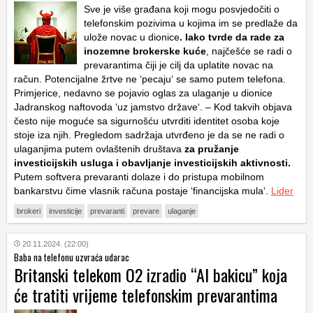
Sve je više građana koji mogu posvjedočiti o
telefonskim pozivima u kojima im se predlaže da
ulože novac u dionice
. Iako tvrde da rade za
inozemne brokerske kuće
, najčešće se radi o
prevarantima čiji je cilj da uplatite novac na
račun. Potencijalne žrtve ne ‘pecaju‘ se samo putem telefona.
Primjerice, nedavno se pojavio oglas za ulaganje u dionice
Jadranskog naftovoda ‘uz jamstvo države‘. – Kod takvih objava
često nije moguće sa sigurnošću utvrditi identitet osoba koje
stoje iza njih. Pregledom sadržaja utvrđeno je da se ne radi o
ulaganjima putem ovlaštenih društava
za pružanje
investicijskih usluga i obavljanje investicijskih aktivnosti.
Putem softvera prevaranti dolaze i do pristupa mobilnom
bankarstvu čime vlasnik računa postaje ‘financijska mula‘.
Lider
brokeri
investicije
prevaranti
prevare
ulaganje
20.11.2024. (22:00)
Baba na telefonu uzvraća udarac
Britanski telekom O2 izradio “AI bakicu” koja
će tratiti vrijeme telefonskim prevarantima