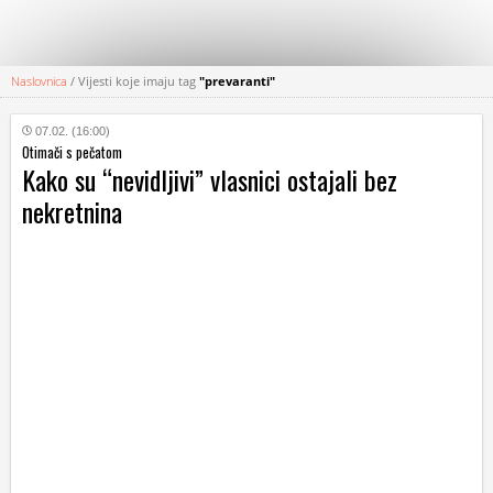
Naslovnica
/
Vijesti koje imaju tag
"prevaranti"
KATEGORIJE
07.02. (16:00)
Otimači s pečatom
HRVATSKI
Kako su “nevidljivi” vlasnici ostajali bez
WEB
nekretnina