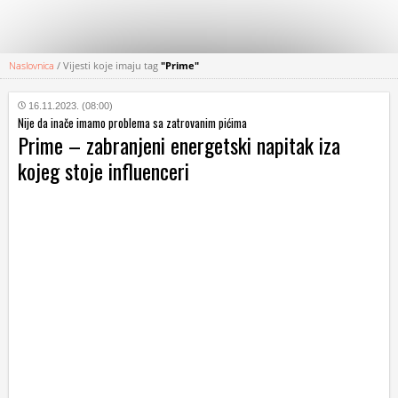
Naslovnica
/
Vijesti koje imaju tag
"Prime"
KATEGORIJE
16.11.2023. (08:00)
Nije da inače imamo problema sa zatrovanim pićima
HRVATSKI
Prime – zabranjeni energetski napitak iza
WEB
kojeg stoje influenceri