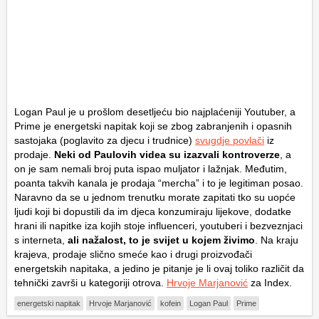
Logan Paul je u prošlom desetljeću bio najplaćeniji Youtuber, a
Prime je energetski napitak koji se zbog zabranjenih i opasnih
sastojaka (poglavito za djecu i trudnice)
svugdje povlači
iz
prodaje.
Neki od Paulovih videa su izazvali kontroverze
, a
on je sam nemali broj puta ispao muljator i lažnjak. Međutim,
poanta takvih kanala je prodaja “mercha” i to je legitiman posao.
Naravno da se u jednom trenutku morate zapitati tko su uopće
ljudi koji bi dopustili da im djeca konzumiraju lijekove, dodatke
hrani ili napitke iza kojih stoje influenceri, youtuberi i bezveznjaci
s interneta,
ali nažalost, to je svijet u kojem živimo
. Na kraju
krajeva, prodaje slično smeće kao i drugi proizvođači
energetskih napitaka, a jedino je pitanje je li ovaj toliko različit da
tehnički završi u kategoriji otrova.
Hrvoje Marjanović
za Index.
energetski napitak
Hrvoje Marjanović
kofein
Logan Paul
Prime