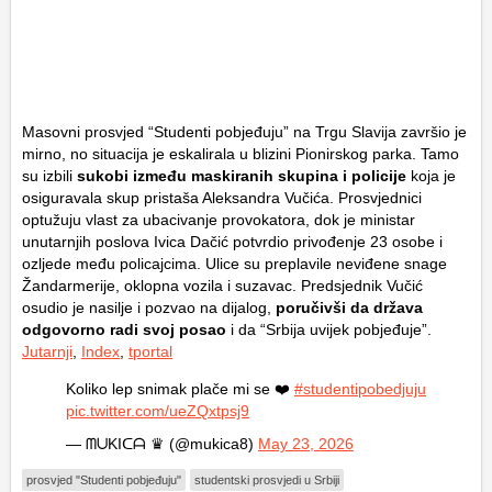
Masovni prosvjed “Studenti pobjeđuju” na Trgu Slavija završio je
mirno, no situacija je eskalirala u blizini Pionirskog parka. Tamo
su izbili
sukobi između maskiranih skupina i policije
koja je
osiguravala skup pristaša Aleksandra Vučića. Prosvjednici
optužuju vlast za ubacivanje provokatora, dok je ministar
unutarnjih poslova Ivica Dačić potvrdio privođenje 23 osobe i
ozljede među policajcima. Ulice su preplavile neviđene snage
Žandarmerije, oklopna vozila i suzavac. Predsjednik Vučić
osudio je nasilje i pozvao na dijalog,
poručivši da država
odgovorno radi svoj posao
i da “Srbija uvijek pobjeđuje”.
Jutarnji
,
Index
,
tportal
Koliko lep snimak plače mi se ❤️
#studentipobedjuju
pic.twitter.com/ueZQxtpsj9
— ᗰᑌKIᑕᗩ ♛ (@mukica8)
May 23, 2026
prosvjed "Studenti pobjeđuju"
studentski prosvjedi u Srbiji