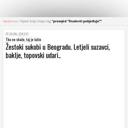
Naslovnica
/
Vijesti koje imaju tag
"prosvjed “Studenti pobjeđuju”"
KATEGORIJE
23.05. (23:27)
Tko ne skače, taj je šutio
HRVATSKI
Žestoki sukobi u Beogradu. Letjeli suzavci,
WEB
baklje, topovski udari..