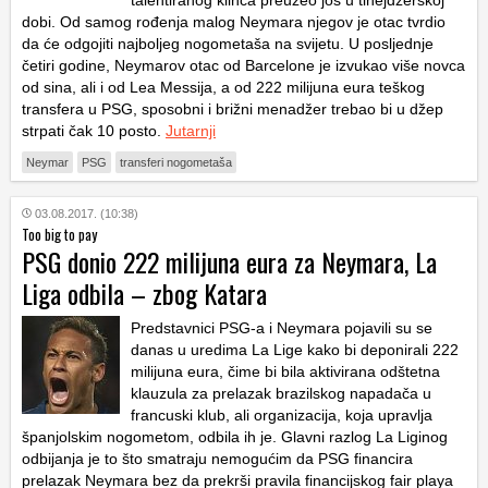
talentiranog klinca preuzeo još u tinejdžerskoj
dobi. Od samog rođenja malog Neymara njegov je otac tvrdio
da će odgojiti najboljeg nogometaša na svijetu. U posljednje
četiri godine, Neymarov otac od Barcelone je izvukao više novca
od sina, ali i od Lea Messija, a od 222 milijuna eura teškog
transfera u PSG, sposobni i brižni menadžer trebao bi u džep
strpati čak 10 posto.
Jutarnji
Neymar
PSG
transferi nogometaša
03.08.2017. (10:38)
Too big to pay
PSG donio 222 milijuna eura za Neymara, La
Liga odbila – zbog Katara
Predstavnici PSG-a i Neymara pojavili su se
danas u uredima La Lige kako bi deponirali 222
milijuna eura, čime bi bila aktivirana odštetna
klauzula za prelazak brazilskog napadača u
francuski klub, ali organizacija, koja upravlja
španjolskim nogometom, odbila ih je. Glavni razlog La Liginog
odbijanja je to što smatraju nemogućim da PSG financira
prelazak Neymara bez da prekrši pravila financijskog fair playa