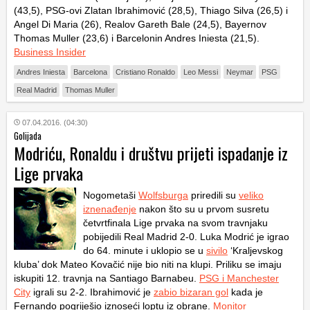
(43,5), PSG-ovi Zlatan Ibrahimović (28,5), Thiago Silva (26,5) i
Angel Di Maria (26), Realov Gareth Bale (24,5), Bayernov
Thomas Muller (23,6) i Barcelonin Andres Iniesta (21,5).
Business Insider
Andres Iniesta
Barcelona
Cristiano Ronaldo
Leo Messi
Neymar
PSG
Real Madrid
Thomas Muller
07.04.2016. (04:30)
Golijada
Modriću, Ronaldu i društvu prijeti ispadanje iz
Lige prvaka
Nogometaši
Wolfsburga
priredili su
veliko
iznenađenje
nakon što su u prvom susretu
četvrtfinala Lige prvaka na svom travnjaku
pobijedili Real Madrid 2-0. Luka Modrić je igrao
do 64. minute i uklopio se u
sivilo
‘Kraljevskog
kluba’ dok Mateo Kovačić nije bio niti na klupi. Priliku se imaju
iskupiti 12. travnja na Santiago Barnabeu.
PSG i Manchester
City
igrali su 2-2. Ibrahimović je
zabio bizaran gol
kada je
Fernando pogriješio iznoseći loptu iz obrane.
Monitor