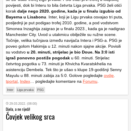
povijesti, dok bi Interu to bila četvrta Liga prvaka. PSG želi otići
korak
dalje nego 2020. godine, kada je u finalu izgubio od
Bayerna u Lisabonu
. Inter, koji je Ligu prvaka osvajao tri puta,
posljednji je put podigao trofej 2010. godine, a pod vodstvom
Simonea Inzaghija zaigrao je u finalu 2023., kada ga je nadigrao
Manchester City. Uvod u utakmicu obilježile su ružne scene.
Točnije, velika tučnjava između navijača Intera i PSG-a. PSG je
poveo golom Hakimija u 12. minuti nakon sjajne akcije. Povisili
su vodstvo
u 20. minuti, strijelac je bio Doue. Na 3:0 isti
igrač ponovno postiže pogodak
u 60. minuti. Strijelac
četvrtog pogotka u 73. minuti je Khvicha Kvaratskhelia na
asistenciju Dembela. Tek što je ušao s klupe 19-godišnji Senny
Mayulu u 88. minuti zabija za 5:0. Golove pogledajte
ovdje
.
tportal
,
Index
… pogledajte komentare na
Forumu
.
Inter
Liga prvaka
PSG
29.03.2022. (08:00)
Djela, a ne riječi!
Čovjek velikog srca