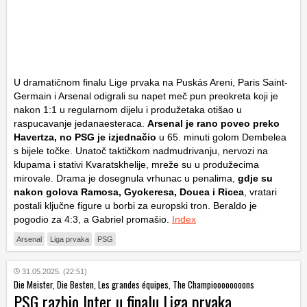
U dramatičnom finalu Lige prvaka na Puskás Areni, Paris Saint-
Germain i Arsenal odigrali su napet meč pun preokreta koji je
nakon 1:1 u regularnom dijelu i produžetaka otišao u
raspucavanje jedanaesteraca.
Arsenal je rano poveo preko
Havertza, no PSG je izjednačio
u 65. minuti golom Dembelea
s bijele točke. Unatoč taktičkom nadmudrivanju, nervozi na
klupama i stativi Kvaratskhelije, mreže su u produžecima
mirovale. Drama je dosegnula vrhunac u penalima,
gdje su
nakon golova Ramosa, Gyokeresa, Douea i Ricea
, vratari
postali ključne figure u borbi za europski tron. Beraldo je
pogodio za 4:3, a Gabriel promašio.
Index
Arsenal
Liga prvaka
PSG
31.05.2025. (22:51)
Die Meister, Die Besten, Les grandes équipes, The Champioooooooons
PSG razbio Inter u finalu Liga prvaka,