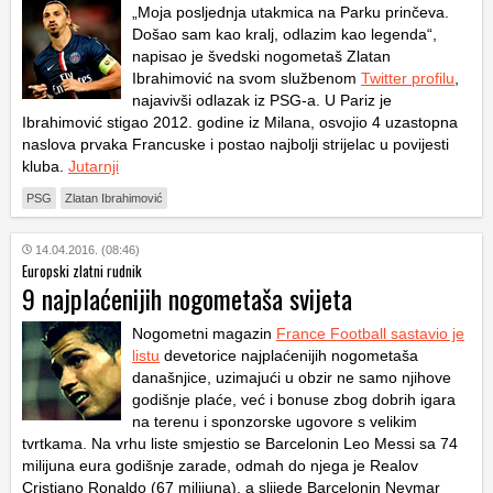
„Moja posljednja utakmica na Parku prinčeva.
Došao sam kao kralj, odlazim kao legenda“,
napisao je švedski nogometaš Zlatan
Ibrahimović na svom službenom
Twitter profilu
,
najavivši odlazak iz PSG-a. U Pariz je
Ibrahimović stigao 2012. godine iz Milana, osvojio 4 uzastopna
naslova prvaka Francuske i postao najbolji strijelac u povijesti
kluba.
Jutarnji
PSG
Zlatan Ibrahimović
14.04.2016. (08:46)
Europski zlatni rudnik
9 najplaćenijih nogometaša svijeta
Nogometni magazin
France Football sastavio je
listu
devetorice najplaćenijih nogometaša
današnjice, uzimajući u obzir ne samo njihove
godišnje plaće, već i bonuse zbog dobrih igara
na terenu i sponzorske ugovore s velikim
tvrtkama. Na vrhu liste smjestio se Barcelonin Leo Messi sa 74
milijuna eura godišnje zarade, odmah do njega je Realov
Cristiano Ronaldo (67 milijuna), a slijede Barcelonin Neymar