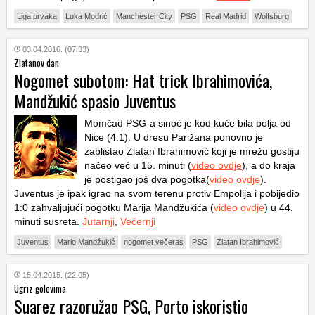
Liga prvaka
Luka Modrić
Manchester City
PSG
Real Madrid
Wolfsburg
03.04.2016. (07:33)
Zlatanov dan
Nogomet subotom: Hat trick Ibrahimovića,
Mandžukić spasio Juventus
Momčad PSG-a sinoć je kod kuće bila bolja od
Nice (4:1). U dresu Parižana ponovno je
zablistao Zlatan Ibrahimović koji je mrežu gostiju
načeo već u 15. minuti (
video ovdje
), a do kraja
je postigao još dva pogotka(
video
ovdje
).
Juventus je ipak igrao na svom terenu protiv Empolija i pobijedio
1:0 zahvaljujući pogotku Marija Mandžukića (
video ovdje
) u 44.
minuti susreta.
Jutarnji
,
Večernji
Juventus
Mario Mandžukić
nogomet večeras
PSG
Zlatan Ibrahimović
15.04.2015. (22:05)
Ugriz golovima
Suarez razoružao PSG, Porto iskoristio