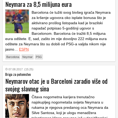
Neymara za 8,5 milijuna eura
Barcelona će tužiti svog bivšeg igrača Neymara
za kršenje ugovora oko isplate bonusa što je
aktivirano prošlog listopada kad je brazilski
napadač potpisao 5-godišnji ugovor s
Barcelonom. Barcelona će tražiti 8,5 milijuna
eura odštete. E, sad, zašto im nije dovoljno 222 milijuna eura
odštete za Neymara što su dobili od PSG-a valjda nikom nije
jasno…
ESPN
Barcelona
Neymar
PSG
07.08.2017. (15:25)
Briga za potomstvo
Neymarov otac je u Barceloni zaradio više od
svojeg slavnog sina
Čitava nogometna karijera trenutačno
najskupljeg nogometaša svijeta Neymara u
rukama je njegova predanog oca Neymara da
Silve Santosa, koji je ulogu menadžera