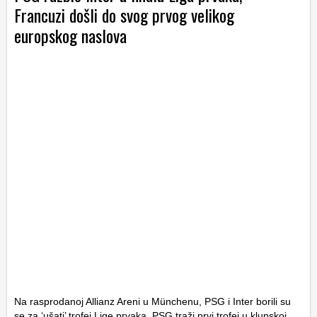
Francuzi došli do svog prvog velikog
europskog naslova
Na rasprodanoj Allianz Areni u Münchenu, PSG i Inter borili su
se za ‘ušati’ trofej Lige prvaka. PSG traži prvi trofej u klupskoj