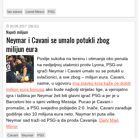
fan tokeni
Lionel Messi
PSG
20.09.2017. (06:51)
Napeti milijuni
Neymar i Cavani se umalo potukli zbog
milijun eura
Poslije sukoba na terenu i otimanja oko penala
na nedjeljnoj utakmici protiv Lyona, PSG-ovi
igrači Neymar i Cavani umalo su se potukli u
svlačionici, a sve zbog – milijun eura. Cavani,
naime, u ugovoru
ima stavku koja kaže će dobiti
milijun eura bonusa
ako bude najbolji strijelac lige, a vjerojatno
igra i taština jer Neymar želi biti glavni igrač PSG-a jer je u
Barceloni bio u sjeni velikog Messija. Pucao je Cavani i
promašio, a PSG svejedno pobijedio 2:0. Inače, Cavani zarađuje
godišnje oko 10 milijuna eura neto, Naymar tri puta više.
Neymar sad traži od PSG-a da proda Cavanija.
Daily Mail
,
Mirror
Cavani
Neymar
PSG