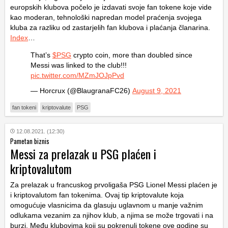
europskih klubova počelo je izdavati svoje fan tokene koje vide
kao moderan, tehnološki napredan model praćenja svojega
kluba za razliku od zastarjelih fan klubova i plaćanja članarina.
Index
…
That’s
$PSG
crypto coin, more than doubled since
Messi was linked to the club!!!
pic.twitter.com/MZmJOJpPvd
— Horcrux (@BlaugranaFC26)
August 9, 2021
fan tokeni
kriptovalute
PSG
12.08.2021. (12:30)
Pametan biznis
Messi za prelazak u PSG plaćen i
kriptovalutom
Za prelazak u francuskog prvoligaša PSG Lionel Messi plaćen je
i kriptovalutom fan tokenima. Ovaj tip kriptovalute koja
omogućuje vlasnicima da glasuju uglavnom u manje važnim
odlukama vezanim za njihov klub, a njima se može trgovati i na
burzi. Među klubovima koji su pokrenuli tokene ove godine su