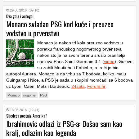
29.08.2016. (09:10)
Dva gola i autogol
Monaco svladao PSG kod kuće i preuzeo
vodstvo u prvenstvu
Monaco je nakon tri kola preuzeo vodstvo u
poretku francuskog nogometnog prvenstva
nakon što je na svom terenu srušio branitelja
naslova Paris Saint-Germain 3-1 (
video
). Golove
su zabili Moutinho i Fabinho, a treći je bio
autogol Auriera. Monaco je na vrhu sa 7 bodova, koliko imaju
Guingamp i Nice, a PSG je sada u skupini momčadi sa 6 bodova
uz Lyon, Caen, Metz i Bordeaux.
24sata
,
Forum.hr
Monaco
nogomet
PSG
13.05.2016. (12:41)
Sljedeća postaja Amerika?
Ibrahimović odlazi iz PSG-a: Došao sam kao
kralj, odlazim kao legenda