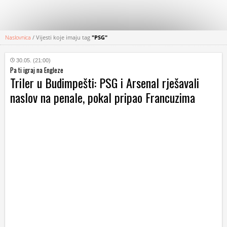
Naslovnica
/
Vijesti koje imaju tag
"PSG"
KATEGORIJE
30.05. (21:00)
Pa ti igraj na Engleze
HRVATSKI
Triler u Budimpešti: PSG i Arsenal rješavali
WEB
naslov na penale, pokal pripao Francuzima