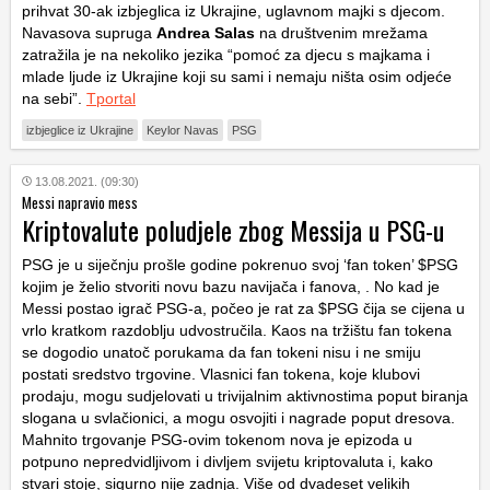
prihvat 30-ak izbjeglica iz Ukrajine, uglavnom majki s djecom.
Navasova supruga
Andrea Salas
na društvenim mrežama
zatražila je na nekoliko jezika “pomoć za djecu s majkama i
mlade ljude iz Ukrajine koji su sami i nemaju ništa osim odjeće
na sebi”.
Tportal
izbjeglice iz Ukrajine
Keylor Navas
PSG
13.08.2021. (09:30)
Messi napravio mess
Kriptovalute poludjele zbog Messija u PSG-u
PSG je u siječnju prošle godine pokrenuo svoj ‘fan token’ $PSG
kojim je želio stvoriti novu bazu navijača i fanova, . No kad je
Messi postao igrač PSG-a, počeo je rat za $PSG čija se cijena u
vrlo kratkom razdoblju udvostručila. Kaos na tržištu fan tokena
se dogodio unatoč porukama da fan tokeni nisu i ne smiju
postati sredstvo trgovine. Vlasnici fan tokena, koje klubovi
prodaju, mogu sudjelovati u trivijalnim aktivnostima poput biranja
slogana u svlačionici, a mogu osvojiti i nagrade poput dresova.
Mahnito trgovanje PSG-ovim tokenom nova je epizoda u
potpuno nepredvidljivom i divljem svijetu kriptovaluta i, kako
stvari stoje, sigurno nije zadnja. Više od dvadeset velikih