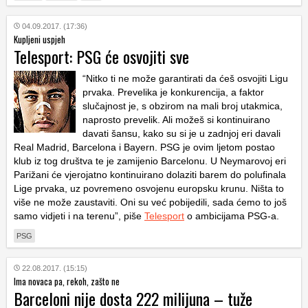
04.09.2017. (17:36)
Kupljeni uspjeh
Telesport: PSG će osvojiti sve
“Nitko ti ne može garantirati da ćeš osvojiti Ligu
prvaka. Prevelika je konkurencija, a faktor
slučajnost je, s obzirom na mali broj utakmica,
naprosto prevelik. Ali možeš si kontinuirano
davati šansu, kako su si je u zadnjoj eri davali
Real Madrid, Barcelona i Bayern. PSG je ovim ljetom postao
klub iz tog društva te je zamijenio Barcelonu. U Neymarovoj eri
Parižani će vjerojatno kontinuirano dolaziti barem do polufinala
Lige prvaka, uz povremeno osvojenu europsku krunu. Ništa to
više ne može zaustaviti. Oni su već pobijedili, sada ćemo to još
samo vidjeti i na terenu”, piše
Telesport
o ambicijama PSG-a.
PSG
22.08.2017. (15:15)
Ima novaca pa, rekoh, zašto ne
Barceloni nije dosta 222 milijuna – tuže