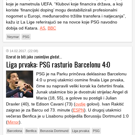
koje je nametnula UEFA. “Klubovi koje financira država, a koji
koriste ‘financijski doping’ mogu destabilizirali profesionalni
nogomet u Europi, međunarodno tržište transfera i natjecanja”,
kažu iz La Lige referirajući se na novce koje PSG navodno
dobija od Katara.
AS
,
BBC
Neymar
PSG
14.02.2017. (22:08)
Uzvrat će biti jako zanimljivo gledat...
Liga prvaka: PSG rasturio Barcelonu 4:0
PSG je na Parku prinčeva deklasirao Barcelonu
4:0 u prvoj utakmici osmine finala Lige prvaka,
čime su napravili veliki korak ka četvrtini finala.
Junak utakmice bio je dvostruki strijelac Angel di
Maria (18, 55), a golove su postigli i Julian
Draxler (40), te Edison Cavani (73) (
ovdje
golovi). Ivan Rakitić
zaigrao je za Barcu od 73. minute (
ESPN
). U drugoj utakmici
večeras Benfica je u Lisabonu pobijedila Borussiju Dortmund 1:0
(
Mirror
).
Barcelona
Benfica
Borussia Dortmund
Liga prvaka
PSG