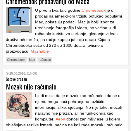
Chromebook prodavaniji od Maca
U prvom kvartalu godine
Chromebook
je u
prodaji na američkom tržištu potukao popularni
Mac, pokazuju podaci. Mac je bolji izbor za
uređivanje fotografija i videa, no većina ljudi
računalo koriste za surfanje, gledanje videa i
društvenih mreža, pa radije kupuju jeftiniju opciju. Cijena
Chromebooka seže od 270 do 1300 dolara, ovisno o
proizvođaču.
Mashable
Chromebook
Mac
računalo
25.05.2016. (16:09)
Gotovo prazan
Mozak nije računalo
Ljudi misle da je mozak kao računalo i da se u
njemu mogu naći pohranjene različite
informacije, slike, sjećanja. No nije tako, mozak
naravno nije prazan, ali ne funkcionira kao
kompjuter.
Aeon
donosi zanimljiv esej u kojem
objašnjava razlike između načina na koji rade mozak i računalo.