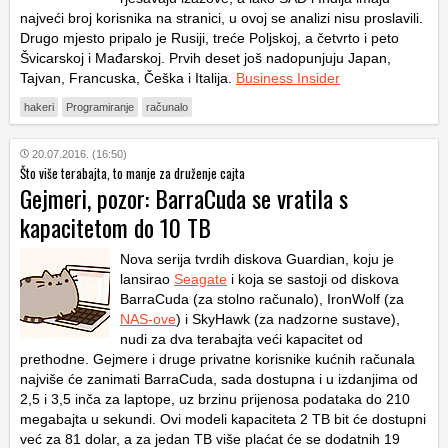
najveći broj korisnika na stranici, u ovoj se analizi nisu proslavili.
Drugo mjesto pripalo je Rusiji, treće Poljskoj, a četvrto i peto
Švicarskoj i Mađarskoj. Prvih deset još nadopunjuju Japan,
Tajvan, Francuska, Češka i Italija.
Business Insider
hakeri
Programiranje
računalo
20.07.2016. (16:50)
Što više terabajta, to manje za druženje cajta
Gejmeri, pozor: BarraCuda se vratila s
kapacitetom do 10 TB
Nova serija tvrdih diskova Guardian, koju je
lansirao
Seagate
i koja se sastoji od diskova
BarraCuda (za stolno računalo), IronWolf (za
NAS-ove
) i SkyHawk (za nadzorne sustave),
nudi za dva terabajta veći kapacitet od
prethodne. Gejmere i druge privatne korisnike kućnih računala
najviše će zanimati BarraCuda, sada dostupna i u izdanjima od
2,5 i 3,5 inča za laptope, uz brzinu prijenosa podataka do 210
megabajta u sekundi. Ovi modeli kapaciteta 2 TB bit će dostupni
već za 81 dolar, a za jedan TB više plaćat će se dodatnih 19