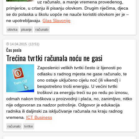
uz računalo, a manje vremena provedenog,
primjerice, u crtanju ili pisanju olovkom. Drugim riječima, djeca
se do polaska u školu uopće ne nauče koristiti olovkom jer je –
ne upotrebljavaju.
Glas Slavonije
olovka
pisanje
računalo
14.04.2015. (13:51)
Čas posla
Trećina tvrtki računala noću ne gasi
Zaposlenici velikih tvrtki često iz lijenosti po
odlasku s radnog mjesta ne gase računalo, te
ono ostaje uključeno cijelu noć (ili vikend) i
bespotrebno troši energiju. U većini tvrtki
troškovi za energiju treći su po redu po iznosu,
odmah nakon troškova u proizvodnji i plaća, no, zanimljivo, nitko
nije odgovoran za nadzor potrošnje. Odgovor je edukacija
radnika ili daljinski za isključivanje računala na kraju radnog
vremena.
ICT Business
računalo
tvrtke