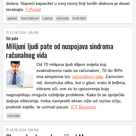
dolara. Najveći kapacitet u ovoj novoj liniji tvrdih diskova je deset
terabajta.
T-Portal
gejmer
hard diskovi
Laptop
računalo
tvrdi disk
12.06.2016. (06:49)
Oči pate
Milijuni ljudi pate od nuspojava sindroma
računalnog vida
Od 70 milijuna ljudi diljem svijeta koji
svakodnevno rade za računalom, 70 do 90%
ima simptome tzv.
računalnog vida
. Zamućen
vid, dvostruka slika, bol u glavi, vratu ili leđima,
iritirane oči, sve su to upozorenja koja
nagovještaju moguće ozbiljnije probleme. Kako bi se spriječila
daljnja oštećenja, treba namjestiti ekran niže od razine očiju,
podesiti svjetlo, te uzimati pauze.
ICT Business
računalo
26.05.2016. (09:56)