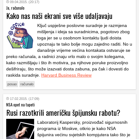
09.04.2015. (20:17)
Ja, računalo
Kako nas naši ekrani sve više udaljavaju
Ključ uspješne poslovne suradnje je razmjena
mišljenja i ideja sa suradnicima, pogotovo zbog
toga jer se u osobnom kontaktu ljudi doista
upoznaju te tako bolje mogu zajedno raditi. No u
današnje vrijeme većina kontakata ostvaruje se
preko računala, a radnici znaju vrlo malo o svojim kolegama,
kako razmišljaju i što ih motivira, pa njihove poruke proizvoljno
dešifriraju, što može izazvati dosta zabuna, pa čak i dovesti do
raskida suradnje.
Harvard Business Review
posao
računalo
17.02.2015. (17:09)
NSA opet na tapeti
Rusi razotkrili američku špijunsku rabotu?
Laboratorij Kaspersky, proizvođač sigurnosnih
programa iz Moskve, otkrio je kako NSA
špijunira većinu svjetskih kompjutera tako što je