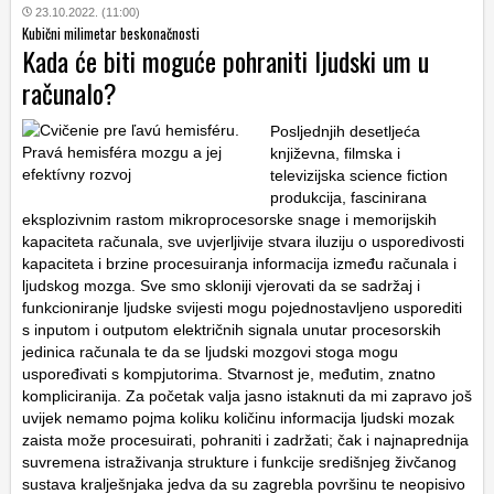
23.10.2022. (11:00)
Kubični milimetar beskonačnosti
Kada će biti moguće pohraniti ljudski um u
računalo?
Posljednjih desetljeća
književna, filmska i
televizijska science fiction
produkcija, fascinirana
eksplozivnim rastom mikroprocesorske snage i memorijskih
kapaciteta računala, sve uvjerljivije stvara iluziju o usporedivosti
kapaciteta i brzine procesuiranja informacija između računala i
ljudskog mozga. Sve smo skloniji vjerovati da se sadržaj i
funkcioniranje ljudske svijesti mogu pojednostavljeno usporediti
s inputom i outputom električnih signala unutar procesorskih
jedinica računala te da se ljudski mozgovi stoga mogu
uspoređivati s kompjutorima. Stvarnost je, međutim, znatno
kompliciranija. Za početak valja jasno istaknuti da mi zapravo još
uvijek nemamo pojma koliku količinu informacija ljudski mozak
zaista može procesuirati, pohraniti i zadržati; čak i najnaprednija
suvremena istraživanja strukture i funkcije središnjeg živčanog
sustava kralješnjaka jedva da su zagrebla površinu te neopisivo