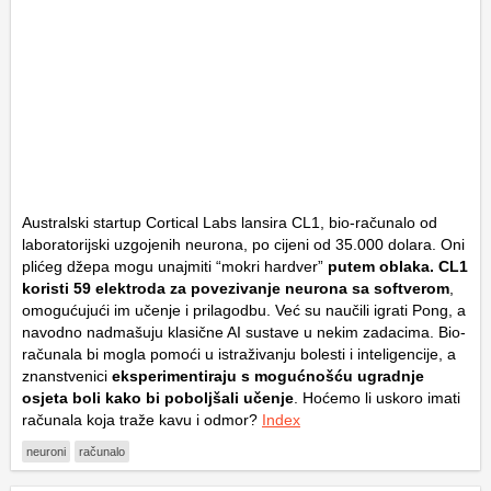
Australski startup Cortical Labs lansira CL1, bio-računalo od
laboratorijski uzgojenih neurona, po cijeni od 35.000 dolara. Oni
plićeg džepa mogu unajmiti “mokri hardver”
putem oblaka. CL1
koristi 59 elektroda za povezivanje neurona sa softverom
,
omogućujući im učenje i prilagodbu. Već su naučili igrati Pong, a
navodno nadmašuju klasične AI sustave u nekim zadacima. Bio-
računala bi mogla pomoći u istraživanju bolesti i inteligencije, a
znanstvenici
eksperimentiraju s mogućnošću ugradnje
osjeta boli kako bi poboljšali učenje
. Hoćemo li uskoro imati
računala koja traže kavu i odmor?
Index
neuroni
računalo