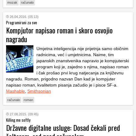
mozak
računalo
26.04.2016. (05:13)
Programirani za sve
Kompjutor napisao roman i skoro osvojio
nagradu
Umjetna inteligencija nije prijetnja samo običnim
radnicima, već i umjetnicima. Naime, tim
japanskih znanstvenika napravio je kompjuterski
program koji je, zajedno s njima, napisao roman
i čak prošao prvi krug natjecanja za književnu
nagradu. Roman, prigodno nazvan
Dan kad je kompjuter
napisao roman
, kvalitetom pisanja začudio je i pisce SF-a.
Mashable
,
Smithsonian
računalo
roman
27.08.2015. (09:45)
Killing me softly
Državne digitalne usluge: Dosad čekali pred