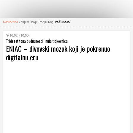
Naslovnica
/
Vijesti koje imaju tag
"računalo"
KATEGORIJE
16.02. (10:00)
Trideset tona budućnosti i nula tipkovnica
HRVATSKI
ENIAC – divovski mozak koji je pokrenuo
WEB
digitalnu eru