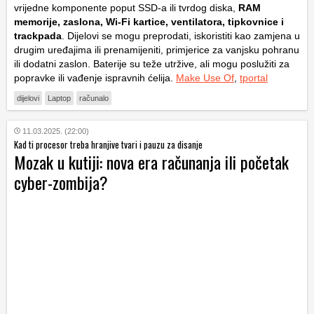
vrijedne komponente poput SSD-a ili tvrdog diska,
RAM
memorije, zaslona, Wi-Fi kartice, ventilatora, tipkovnice i
trackpada
. Dijelovi se mogu preprodati, iskoristiti kao zamjena u
drugim uređajima ili prenamijeniti, primjerice za vanjsku pohranu
ili dodatni zaslon. Baterije su teže utržive, ali mogu poslužiti za
popravke ili vađenje ispravnih ćelija.
Make Use Of
,
tportal
dijelovi
Laptop
računalo
11.03.2025. (22:00)
Kad ti procesor treba hranjive tvari i pauzu za disanje
Mozak u kutiji: nova era računanja ili početak
cyber-zombija?