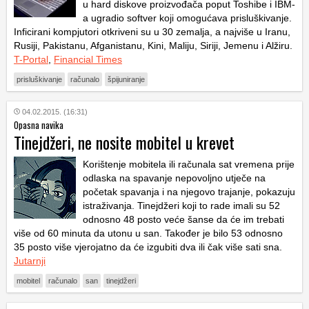
u hard diskove proizvođača poput Toshibe i IBM-
a ugradio softver koji omogućava prisluškivanje.
Inficirani kompjutori otkriveni su u 30 zemalja, a najviše u Iranu,
Rusiji, Pakistanu, Afganistanu, Kini, Maliju, Siriji, Jemenu i Alžiru.
T-Portal
,
Financial Times
prisluškivanje
računalo
špijuniranje
04.02.2015. (16:31)
Opasna navika
Tinejdžeri, ne nosite mobitel u krevet
Korištenje mobitela ili računala sat vremena prije
odlaska na spavanje nepovoljno utječe na
početak spavanja i na njegovo trajanje, pokazuju
istraživanja. Tinejdžeri koji to rade imali su 52
odnosno 48 posto veće šanse da će im trebati
više od 60 minuta da utonu u san. Također je bilo 53 odnosno
35 posto više vjerojatno da će izgubiti dva ili čak više sati sna.
Jutarnji
mobitel
računalo
san
tinejdžeri