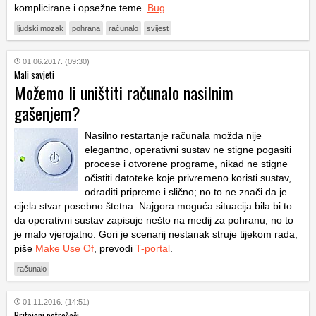
komplicirane i opsežne teme.
Bug
ljudski mozak
pohrana
računalo
svijest
01.06.2017. (09:30)
Mali savjeti
Možemo li uništiti računalo nasilnim
gašenjem?
Nasilno restartanje računala možda nije
elegantno, operativni sustav ne stigne pogasiti
procese i otvorene programe, nikad ne stigne
očistiti datoteke koje privremeno koristi sustav,
odraditi pripreme i slično; no to ne znači da je
cijela stvar posebno štetna. Najgora moguća situacija bila bi to
da operativni sustav zapisuje nešto na medij za pohranu, no to
je malo vjerojatno. Gori je scenarij nestanak struje tijekom rada,
piše
Make Use Of
, prevodi
T-portal
.
računalo
01.11.2016. (14:51)
Pritajeni potrošači