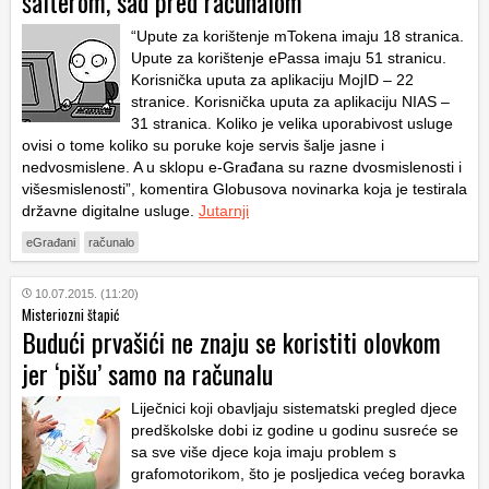
šalterom, sad pred računalom
“Upute za korištenje mTokena imaju 18 stranica.
Upute za korištenje ePassa imaju 51 stranicu.
Korisnička uputa za aplikaciju MojID – 22
stranice. Korisnička uputa za aplikaciju NIAS –
31 stranica. Koliko je velika uporabivost usluge
ovisi o tome koliko su poruke koje servis šalje jasne i
nedvosmislene. A u sklopu e-Građana su razne dvosmislenosti i
višesmislenosti”, komentira Globusova novinarka koja je testirala
državne digitalne usluge.
Jutarnji
eGrađani
računalo
10.07.2015. (11:20)
Misteriozni štapić
Budući prvašići ne znaju se koristiti olovkom
jer ‘pišu’ samo na računalu
Liječnici koji obavljaju sistematski pregled djece
predškolske dobi iz godine u godinu susreće se
sa sve više djece koja imaju problem s
grafomotorikom, što je posljedica većeg boravka