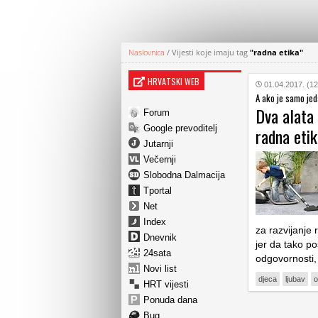
Naslovnica
/
Vijesti koje imaju tag
"radna etika"
HRVATSKI WEB
01.04.2017. (12
A ako je samo jed
Dva alata 
Forum
Google prevoditelj
radna eti
Jutarnji
Večernji
Slobodna Dalmacija
Tportal
Net
Index
za razvijanje 
Dnevnik
jer da tako pos
24sata
odgovornosti, 
Novi list
djeca
ljubav
o
HRT vijesti
Ponuda dana
Bug