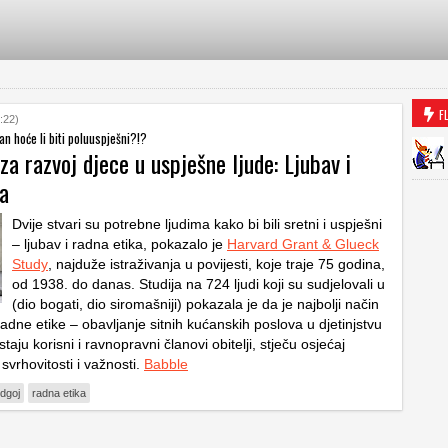
F
:22)
an hoće li biti poluuspješni?!?
za razvoj djece u uspješne ljude: Ljubav i
ka
Dvije stvari su potrebne ljudima kako bi bili sretni i uspješni
– ljubav i radna etika, pokazalo je
Harvard Grant & Glueck
Study
, najduže istraživanja u povijesti, koje traje 75 godina,
od 1938. do danas. Studija na 724 ljudi koji su sudjelovali u
(dio bogati, dio siromašniji) pokazala je da je najbolji način
radne etike – obavljanje sitnih kućanskih poslova u djetinjstvu
taju korisni i ravnopravni članovi obitelji, stječu osjećaj
svrhovitosti i važnosti.
Babble
dgoj
radna etika