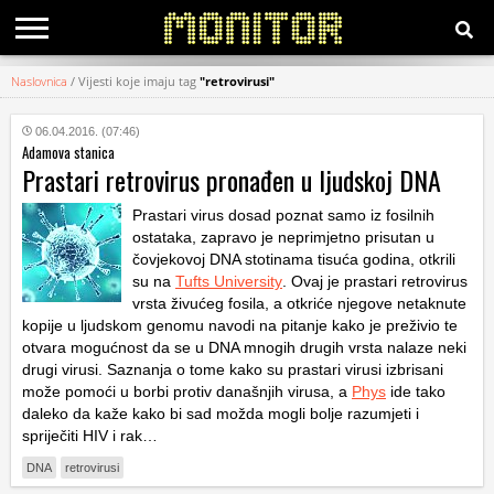
Naslovnica
/
Vijesti koje imaju tag
"retrovirusi"
KATEGORIJE
06.04.2016. (07:46)
Adamova stanica
HRVATSKI
Prastari retrovirus pronađen u ljudskoj DNA
WEB
Prastari virus dosad poznat samo iz fosilnih
ostataka, zapravo je neprimjetno prisutan u
čovjekovoj DNA stotinama tisuća godina, otkrili
su na
Tufts University
. Ovaj je prastari retrovirus
vrsta živućeg fosila, a otkriće njegove netaknute
kopije u ljudskom genomu navodi na pitanje kako je preživio te
otvara mogućnost da se u DNA mnogih drugih vrsta nalaze neki
drugi virusi. Saznanja o tome kako su prastari virusi izbrisani
može pomoći u borbi protiv današnjih virusa, a
Phys
ide tako
daleko da kaže kako bi sad možda mogli bolje razumjeti i
spriječiti HIV i rak…
DNA
retrovirusi