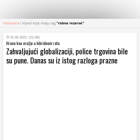
Naslovnica
/
Vijesti koje imaju tag
"robne rezerve"
KATEGORIJE
31.05.2022. (21:00)
Hrana kao oružje u hibridnom ratu
HRVATSKI
Zahvaljujući globalizaciji, police trgovina bile
WEB
su pune. Danas su iz istog razloga prazne