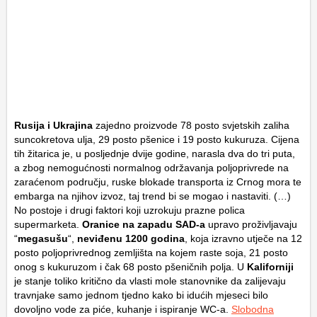
Rusija i Ukrajina
zajedno proizvode 78 posto svjetskih zaliha
suncokretova ulja, 29 posto pšenice i 19 posto kukuruza. Cijena
tih žitarica je, u posljednje dvije godine, narasla dva do tri puta,
a zbog nemogućnosti normalnog održavanja poljoprivrede na
zaraćenom području, ruske blokade transporta iz Crnog mora te
embarga na njihov izvoz, taj trend bi se mogao i nastaviti. (…)
No postoje i drugi faktori koji uzrokuju prazne polica
supermarketa.
Oranice na zapadu SAD-a
upravo proživljavaju
“
megasušu
“,
neviđenu 1200 godina
, koja izravno utječe na 12
posto poljoprivrednog zemljišta na kojem raste soja, 21 posto
onog s kukuruzom i čak 68 posto pšeničnih polja. U
Kaliforniji
je stanje toliko kritično da vlasti mole stanovnike da zalijevaju
travnjake samo jednom tjedno kako bi idućih mjeseci bilo
dovoljno vode za piće, kuhanje i ispiranje WC-a.
Slobodna