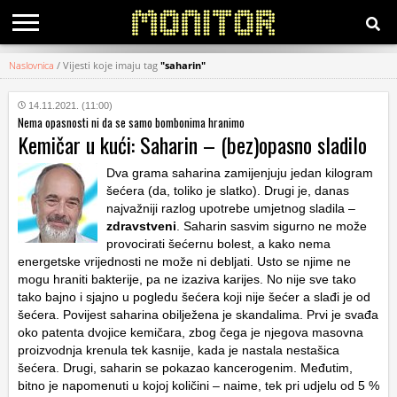
Naslovnica
/
Vijesti koje imaju tag
"saharin"
KATEGORIJE
14.11.2021. (11:00)
Nema opasnosti ni da se samo bombonima hranimo
HRVATSKI
Kemičar u kući: Saharin – (bez)opasno sladilo
WEB
Dva grama saharina zamijenjuju jedan kilogram
šećera (da, toliko je slatko). Drugi je, danas
najvažniji razlog upotrebe umjetnog sladila –
zdravstveni
. Saharin sasvim sigurno ne može
provocirati šećernu bolest, a kako nema
energetske vrijednosti ne može ni debljati. Usto se njime ne
mogu hraniti bakterije, pa ne izaziva karijes. No nije sve tako
tako bajno i sjajno u pogledu šećera koji nije šećer a slađi je od
šećera. Povijest saharina obilježena je skandalima. Prvi je svađa
oko patenta dvojice kemičara, zbog čega je njegova masovna
proizvodnja krenula tek kasnije, kada je nastala nestašica
šećera. Drugi, saharin se pokazao kancerogenim. Međutim,
bitno je napomenuti u kojoj količini – naime, tek pri udjelu od 5 %