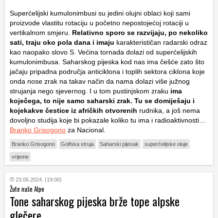
Superćelijski kumulonimbusi su jedini olujni oblaci koji sami
proizvode vlastitu rotaciju u početno nepostojećoj rotaciji u
vertikalnom smjeru.
Relativno sporo se razvijaju, po nekoliko
sati, traju oko pola dana i imaju
karakterističan radarski odraz
kao naopako slovo S. Većina tornada dolazi od superćelijskih
kumulonimbusa. Saharskog pijeska kod nas ima češće zato što
jačaju pripadna područja anticiklona i toplih sektora ciklona koje
onda nose zrak na takav način da nama dolazi više južnog
strujanja nego sjevernog. I u tom pustinjskom zraku
ima
koječega, to nije samo saharski zrak. Tu se domiješaju i
kojekakve čestice iz afričkih otvorenih
rudnika, a još nema
dovoljno studija koje bi pokazale koliko tu ima i radioaktivnosti…
Branko Grisogono
za Nacional.
Branko Grisogono
Golfska struja
Saharski pijesak
superćelijske oluje
vrijeme
23.06.2024. (19:00)
Žute naše Alpe
Tone saharskog pijeska brže tope alpske
glečere