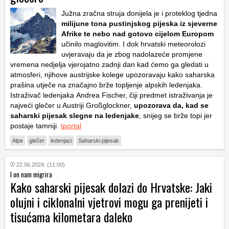
Južna zračna struja donijela je i proteklog tjedna
milijune tona pustinjskog pijeska iz sjeverne
Afrike te nebo nad gotovo cijelom Europom
učinilo maglovitim. I dok hrvatski meteorolozi
uvjeravaju da je zbog nadolazeće promjene
vremena nedjelja vjerojatno zadnji dan kad ćemo ga gledati u
atmosferi, njihove austrijske kolege upozoravaju kako saharska
prašina utječe na značajno brže topljenje alpskih ledenjaka.
Istraživač ledenjaka Andrea Fischer, čiji predmet istraživanja je
najveći glečer u Austriji Großglockner,
upozorava da, kad se
saharski pijesak slegne na ledenjake
, snijeg se brže topi jer
postaje tamniji.
tportal
Alpe
glečer
ledenjaci
Saharski pijesak
22.06.2024. (11:00)
I on nam migrira
Kako saharski pijesak dolazi do Hrvatske: Jaki
olujni i ciklonalni vjetrovi mogu ga prenijeti i
tisućama kilometara daleko