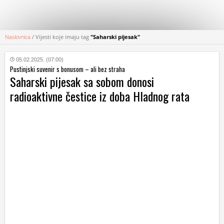
Naslovnica
/
Vijesti koje imaju tag
"Saharski pijesak"
KATEGORIJE
05.02.2025. (07:00)
Pustinjski suvenir s bonusom – ali bez straha
HRVATSKI
Saharski pijesak sa sobom donosi
WEB
radioaktivne čestice iz doba Hladnog rata