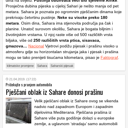
dina na svijetu.
Pustinja obuhvaća veći dio sjeverne Afrike
.
Prosječna dubina pijeska u cijeloj Sahari je nešto manja od pet
metara. Sahara je poznata po ogromnim pješčanim dinama koje
prekrivaju četvrtinu pustinje.
Neke su visoke preko 180
metara
. Osim dina, Sahara ima stjenovita područja pa čak i
planine. Unatoč surovom okolišu, Sahara je bogata biljnim i
životinjskim vrstama. U njoj raste više od 500 različitih vrsta
biljaka, više od
250 različitih vrsta ptica, sisavaca,
gmazova…
Nacional
Vjetrovi podižu pijesak i prašinu visoko u
atmosferu gdje su horizontalan strujanja jaka i pjesak i prašina
mogu se tako prenijeti tisućama kilometara, pisao je
Faktograf
.
klimatske promjene
Sahara
Saharski pijesak
21.04.2019. (17:22)
Pričekajte s pranjem automobila
Pješčani oblak iz Sahare donosi prašinu
Velik pješčani oblak iz Sahare ovog se vikenda
nadvio nad zapadnom Europom i zapadnim
dijelovima Mediterana. Pješčana prašina iz
Sahare više puta godišnje dolazi u europske
zemlje, a uglavnom ‘stradaju’ samo automobili