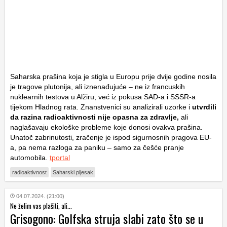
Saharska prašina koja je stigla u Europu prije dvije godine nosila
je tragove plutonija, ali iznenađujuće – ne iz francuskih
nuklearnih testova u Alžiru, već iz pokusa SAD-a i SSSR-a
tijekom Hladnog rata. Znanstvenici su analizirali uzorke i
utvrdili
da razina radioaktivnosti nije opasna za zdravlje,
ali
naglašavaju ekološke probleme koje donosi ovakva prašina.
Unatoč zabrinutosti, zračenje je ispod sigurnosnih pragova EU-
a, pa nema razloga za paniku – samo za češće pranje
automobila.
tportal
radioaktivnost
Saharski pijesak
04.07.2024. (21:00)
Ne želim vas plašiti, ali...
Grisogono: Golfska struja slabi zato što se u