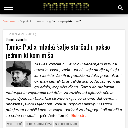
Naslovnica
/
Vijesti koje imaju tag
"samopopisivanje"
KATEGORIJE
29.09.2021. (20:30)
Unuci razmetni
HRVATSKI
Tomić: Podla mladež šalje starčad u pakao
WEB
jednim klikom miša
Ni Glas koncila ni Pavičić u Večernjem listu ne
navode, istina, zašto unuci svoje starije upisuju
kao ateiste, što ih je potaklo na tako podmukao i
okrutan čin, ali to je valjda jasno. Novac je, vrag
ga odnio, izopačio djecu. Samo do prolaznih,
materijalnih vrijednosti oni drže, za razliku od njihovih očeva,
majki, djedova i baka koji streme isključivo onome duhovnom,
onozemaljskom i vječnom, koje su popovi i biskupi vlastitim
primjerom naučili kako se valjda odricati za drugoga i nikad ništa
za sebe ne pitati
– piše Ante Tomić.
Slobodna
…
Ante Tomić
popis stanovništva
samopopisivanje