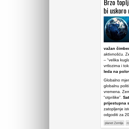
Brzo toplj
bi uskoro 
važan čimbe
aktivnošću. Z
– “velika kugl
vrtlozima i to
leda na polo
Globalno mjere
globalnu polit
vremena. Zemlji
“otprilike”.
Sa
prijestupna
zatopljenje i
odgoditi za 2
planet Zemlja
r