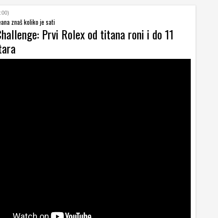
:00)
ana znaš koliko je sati
allenge: Prvi Rolex od titana roni i do 11
tara