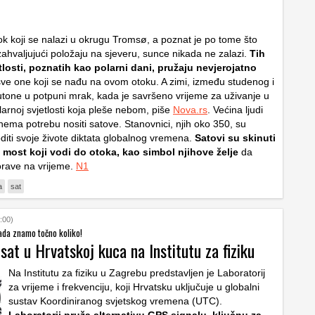
ok koji se nalazi u okrugu Tromsø, a poznat je po tome što
 zahvaljujući položaju na sjeveru, sunce nikada ne zalazi.
Tih
losti, poznatih kao polarni dani, pružaju nevjerojatno
ve one koji se nađu na ovom otoku. A zimi, između studenog i
 utone u potpuni mrak, kada je savršeno vrijeme za uživanje u
larnoj svjetlosti koja pleše nebom, piše
Nova.rs
. Većina ljudi
ema potrebu nositi satove. Stanovnici, njih oko 350, su
oditi svoje živote diktata globalnog vremena.
Satovi su skinuti
a most koji vodi do otoka, kao simbol njihove želje
da
orave na vrijeme.
N1
a
sat
:00)
sada znamo točno koliko!
 sat u Hrvatskoj kuca na Institutu za fiziku
Na Institutu za fiziku u Zagrebu predstavljen je Laboratorij
za vrijeme i frekvenciju, koji Hrvatsku uključuje u globalni
sustav Koordiniranog svjetskog vremena (UTC).