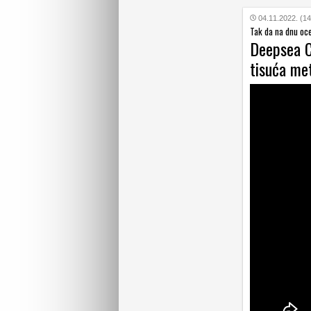
04.11.2022. (14
Tak da na dnu oce
Deepsea Ch
tisuća me