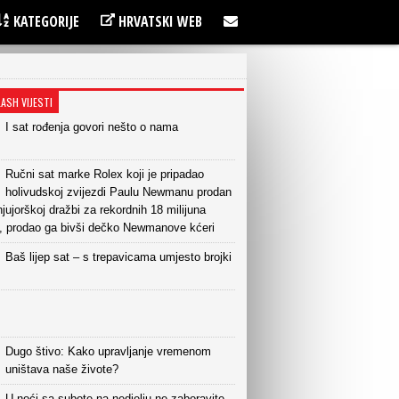
KATEGORIJE
HRVATSKI WEB
LASH VIJESTI
I sat rođenja govori nešto o nama
Ručni sat marke Rolex koji je pripadao
holivudskoj zvijezdi Paulu Newmanu prodan
njujorškoj dražbi za rekordnih 18 milijuna
a, prodao ga bivši dečko Newmanove kćeri
Baš lijep sat – s trepavicama umjesto brojki
Dugo štivo: Kako upravljanje vremenom
uništava naše živote?
U noći sa subote na nedjelju ne zaboravite