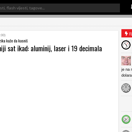
F
:00)
izika kaže da kasniš
iji sat ikad: aluminij, laser i 19 decimala
je na 
dolar