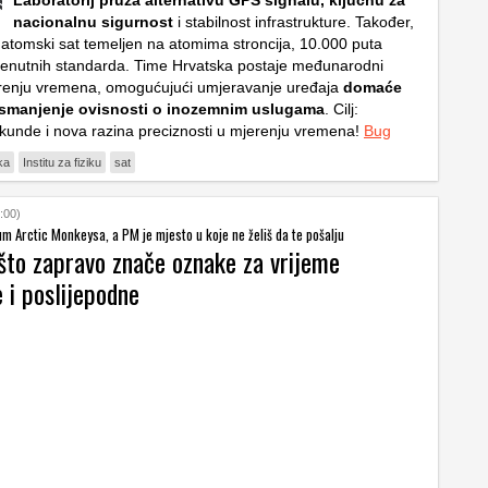
Laboratorij pruža alternativu GPS signalu, ključnu za
nacionalnu sigurnost
i stabilnost infrastrukture. Također,
i atomski sat temeljen na atomima stroncija, 10.000 puta
 trenutnih standarda. Time Hrvatska postaje međunarodni
renju vremena, omogućujući umjeravanje uređaja
domaće
e smanjenje ovisnosti o inozemnim uslugama
. Cilj:
sekunde i nova razina preciznosti u mjerenju vremena!
Bug
ika
Institu za fiziku
sat
:00)
bum Arctic Monkeysa, a PM je mjesto u koje ne želiš da te pošalju
što zapravo znače oznake za vrijeme
 i poslijepodne