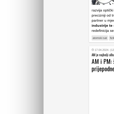
razvija optičk
precizniji od
partner u mje
industrije t
redefinicija 
atomski sat
fiz
17.04.2024. (12
AM je najbolji al
AM i PM: 
prijepodne