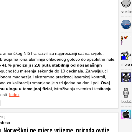
vozili
z američkog NIST-a razvili su najprecizniji sat na svijetu,
ibracijama iona aluminija ohlađenog gotovo do apsolutne nule.
mora i
e 41 % precizniji i 2,6 puta stabilniji od dosadašnjih
ogućnošću mjerenja sekunde do 19 decimala. Zahvaljujući
 ionom magnezija i ekstremno preciznoj laserskoj kontroli,
no za kalibraciju smanjeno je s tri tjedna na dan i pol
. Ovaj
nu ulogu u temeljnoj fizici
, istraživanju svemira i testiranju
nosti.
Index
buduć
:00)
 stresa
u Norveškoj ne mjere vrijeme, priroda ovdje