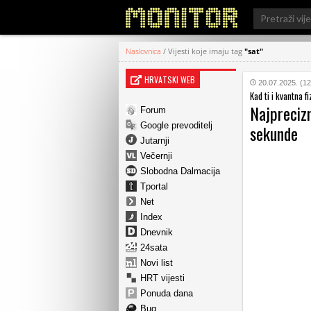
Search
for:
Naslovnica
/
Vijesti koje imaju tag
"sat"
HRVATSKI WEB
20.07.2025. (12
Kad ti i kvantna f
Najprecizn
Forum
Google prevoditelj
sekunde
Jutarnji
Večernji
Slobodna Dalmacija
Tportal
Net
Index
Dnevnik
24sata
Novi list
HRT vijesti
Ponuda dana
Bug