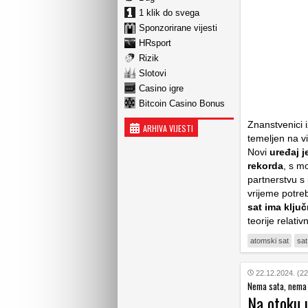
1 klik do svega
Sponzorirane vijesti
HRsport
Rizik
Slotovi
Casino igre
Bitcoin Casino Bonus
Znanstvenici i
ARHIVA VIJESTI
temeljen na v
Novi
uređaj j
rekorda
, s m
partnerstvu s
vrijeme potreb
sat ima ključ
teorije relativ
atomski sat
sat
22.12.2024. (22
Nema sata, nema
Na otoku 