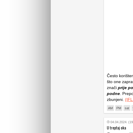
Često korište
što one zapra
znači
prije p
podne
. Prepo
zbunjeni.
(IFL
AM
PM
sat
04.04.2024. (19
U treptaj oka