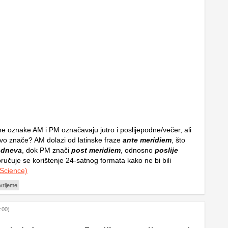
ne oznake AM i PM označavaju jutro i poslijepodne/večer, ali
vo znače? AM dolazi od latinske fraze
ante meridiem
, što
odneva
, dok PM znači
post meridiem
, odnosno
poslije
ručuje se korištenje 24-satnog formata kako ne bi bili
Science)
vrijeme
:00)