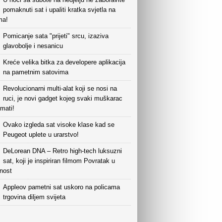
pomaknuti sat i upaliti kratka svjetla na
ma!
Pomicanje sata "prijeti" srcu, izaziva
glavobolje i nesanicu
Kreće velika bitka za developere aplikacija
na pametnim satovima
Revolucionarni multi-alat koji se nosi na
ruci, je novi gadget kojeg svaki muškarac
mati!
Ovako izgleda sat visoke klase kad se
Peugeot uplete u urarstvo!
DeLorean DNA – Retro high-tech luksuzni
sat, koji je inspiriran filmom Povratak u
nost
Appleov pametni sat uskoro na policama
trgovina diljem svijeta