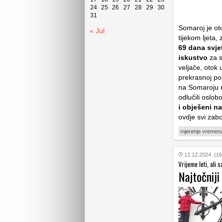
24
25
26
27
28
29
30
31
Somaroj je ot
« Jul
tijekom ljeta,
69 dana svjet
iskustvo
za s
veljače, otok
prekrasnoj po
na Somaroju n
odlučili oslob
i obješeni n
ovdje svi zab
mjerenje vremen
11.12.2024. (16
Vrijeme leti, ali 
Najtočniji