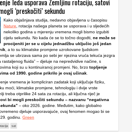
enje leda usporava Zemljinu rotaciju, satovi
mogli ‘preskočiti’ sekundu
Kako objašnjava studija, nedavno objavljena u časopisu
Nature
, rotacija našega planeta se usporava i u sljedećih
nekoliko godina u mjerenju vremena mogli bismo izgubiti
cijelu sekundu. No kada će se to točno dogodti,
ne može se
procijeniti jer se u cijelu jednadžbu uključio još jedan
nik
, a to su klimatske promjene uzrokovane ljudskom
emlja se ubrzava sama po sebi jer njezina vruća tekuća jezgra
a rastaljenog fluida” – djeluje na nepredvidive načine, s
kovima koji su u kontinuiranoj promjeni. No, brzo
topljenje
vima od 1990. godine prikrilo je ovaj učinak
.
nje vremena je kompliciran zadatak koji uključuje fiziku,
iku moći, klimatske promjene, tehnologiju i dvije vrste
 treba otprilike 24 sata za rotaciju, ali ključna riječ je
tovi bi mogli preskočiti sekundu – nazvanu “negativna
 sekunda”
– oko 2026. godine. Međutim, kako globalno
stovremeno djeluje usporavajuće, ovaj fenomen mogao bi se
029. godinu.
Green
otacija
sat