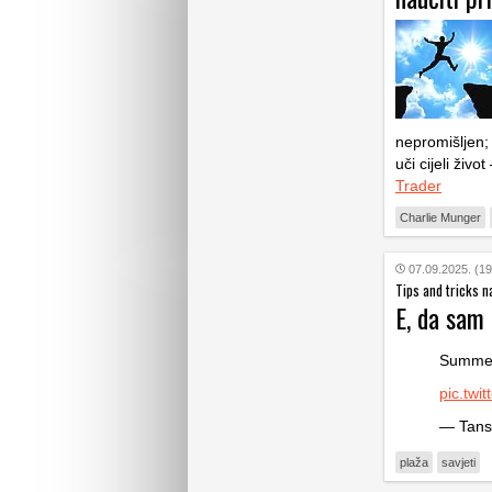
nepromišljen; 
uči cijeli živ
Trader
Charlie Munger
07.09.2025. (19
Tips and tricks n
E, da sam
Summer
pic.twi
— Tans
plaža
savjeti