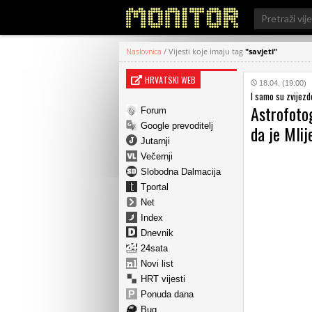
Search
for:
Naslovnica
/
Vijesti koje imaju tag
"savjeti"
HRVATSKI WEB
18.04. (19:00)
I samo su zvijezd
Astrofotog
Forum
Google prevoditelj
da je Mlij
Jutarnji
Večernji
Slobodna Dalmacija
Tportal
Net
Index
Dnevnik
24sata
Novi list
HRT vijesti
Ponuda dana
Bug