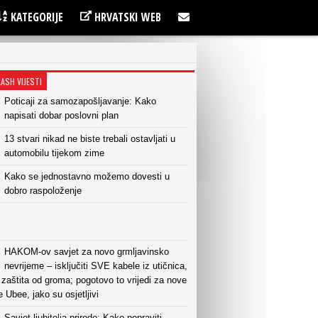
KATEGORIJE
HRVATSKI WEB
LASH VIJESTI
Poticaji za samozapošljavanje: Kako
napisati dobar poslovni plan
13 stvari nikad ne biste trebali ostavljati u
automobilu tijekom zime
Kako se jednostavno možemo dovesti u
dobro raspoloženje
HAKOM-ov savjet za novo grmljavinsko
nevrijeme – isključiti SVE kabele iz utičnica,
 zaštita od groma; pogotovo to vrijedi za nove
e Ubee, jako su osjetljivi
Savjet ljubitelja prirode: Kako popraviti