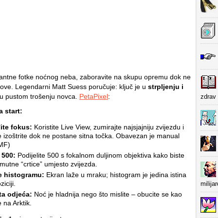
cinantne fotke noćnog neba, zaboravite na skupu opremu dok ne
ove. Legendarni Matt Suess poručuje: ključ je u
strpljenju i
 u pustom trošenju novca.
PetaPixel
:
zdrav 
a start:
ite fokus:
Koristite
Live View
, zumirajte najsjajniju zvijezdu i
e izoštrite dok ne postane sitna točka. Obavezan je manual
(MF)
 500:
Podijelite 500 s fokalnom duljinom objektiva kako biste
i mutne “crtice” umjesto zvijezda.
te histogramu:
Ekran laže u mraku; histogram je jedina istina
iciji.
milija
ta odjeća:
Noć je hladnija nego što mislite – obucite se kao
 na Arktik.