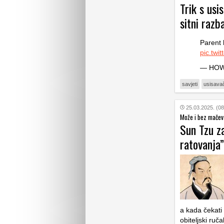
Trik s us
sitni razb
Parent 
pic.tw
— HOW
savjeti
usisava
25.03.2025. (08
Može i bez mačev
Sun Tzu z
ratovanja”
a kada čekati 
obiteljski ruč