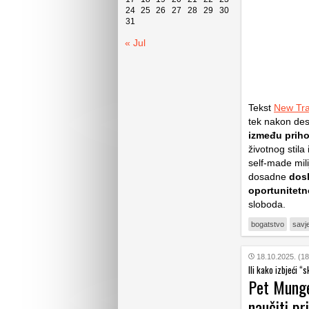
24
25
26
27
28
29
30
31
« Jul
Tekst
New Tr
tek nakon des
između prih
životnog stila
self-made mil
dosadne
dosl
oportunitetn
sloboda.
bogatstvo
savje
18.10.2025. (18
Ili kako izbjeći “
Pet Munger
naučiti pr