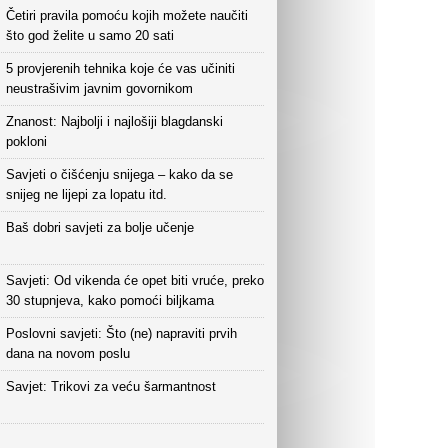
Četiri pravila pomoću kojih možete naučiti
što god želite u samo 20 sati
5 provjerenih tehnika koje će vas učiniti
neustrašivim javnim govornikom
Znanost: Najbolji i najlošiji blagdanski
pokloni
Savjeti o čišćenju snijega – kako da se
snijeg ne lijepi za lopatu itd.
Baš dobri savjeti za bolje učenje
Savjeti: Od vikenda će opet biti vruće, preko
30 stupnjeva, kako pomoći biljkama
Poslovni savjeti: Što (ne) napraviti prvih
dana na novom poslu
Savjet: Trikovi za veću šarmantnost