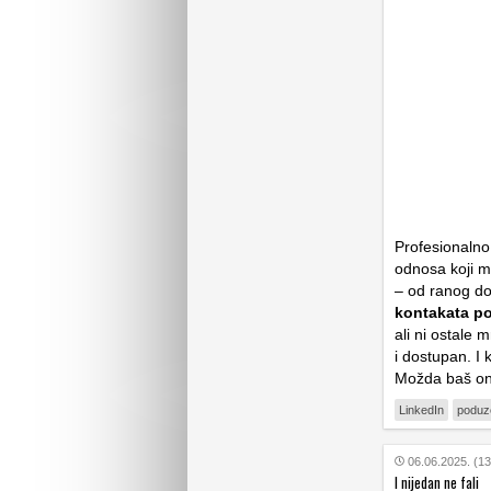
Profesionalno
odnosa koji mo
– od ranog d
kontakata po
ali ni ostale 
i dostupan. I 
Možda baš ond
LinkedIn
poduze
06.06.2025. (13
I nijedan ne fali