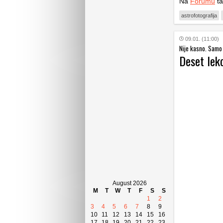
Na
Forumu
ta
astrofotografija
09.01. (11:00)
Nije kasno. Samo 
Deset lekc
August 2026
M
T
W
T
F
S
S
1
2
3
4
5
6
7
8
9
10
11
12
13
14
15
16
17
18
19
20
21
22
23