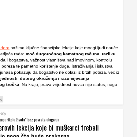
adera
sažima ključne financijske lekcije koje mnogi ljudi nauče
etljeća rada
: moć dugoročnog kamatnog računa, razliku
oda
i bogatstva, važnost vlasništva nad imovinom, kontrolu
 i poreza te pametno korištenje duga. Istraživanja i iskustva
ijunaša pokazuju da bogatstvo ne dolazi iz brzih poteza, već iz
jednosti, dobrog okruženja i razumijevanja
og troška
. Na kraju, prava vrijednost novca nije status, nego
ti
:00)
skupu školu života” bez povrata ulaganja
ovih lekcija koje bi muškarci trebali
ije nego što bude prekasno