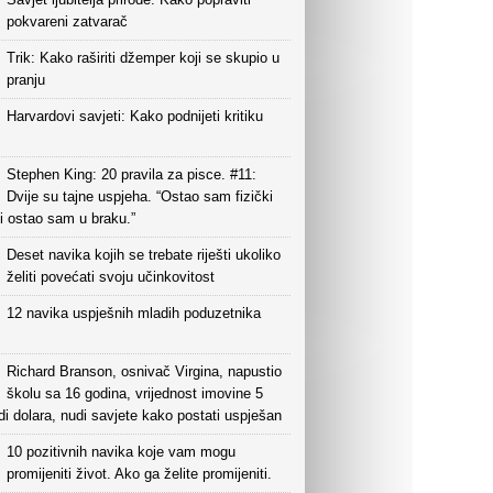
pokvareni zatvarač
Trik: Kako raširiti džemper koji se skupio u
pranju
Harvardovi savjeti: Kako podnijeti kritiku
Stephen King: 20 pravila za pisce. #11:
Dvije su tajne uspjeha. “Ostao sam fizički
i ostao sam u braku.”
Deset navika kojih se trebate riješti ukoliko
želiti povećati svoju učinkovitost
12 navika uspješnih mladih poduzetnika
Richard Branson, osnivač Virgina, napustio
školu sa 16 godina, vrijednost imovine 5
rdi dolara, nudi savjete kako postati uspješan
10 pozitivnih navika koje vam mogu
promijeniti život. Ako ga želite promijeniti.