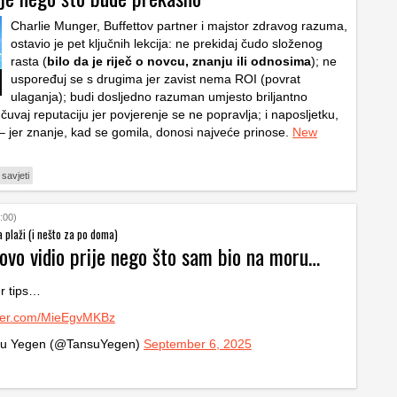
Charlie Munger, Buffettov partner i majstor zdravog razuma,
ostavio je pet ključnih lekcija: ne prekidaj čudo složenog
rasta (
bilo da je riječ o novcu, znanju ili odnosima
); ne
uspoređuj se s drugima jer zavist nema ROI (povrat
ulaganja); budi dosljedno razuman umjesto briljantno
čuvaj reputaciju jer povjerenje se ne popravlja; i naposljetku,
ot – jer znanje, kad se gomila, donosi najveće prinose.
New
savjeti
:00)
a plaži (i nešto za po doma)
 ovo vidio prije nego što sam bio na moru…
 tips…
tter.com/MieEgvMKBz
u Yegen (@TansuYegen)
September 6, 2025