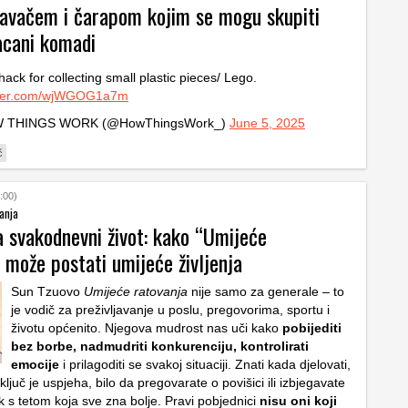
isavačem i čarapom kojim se mogu skupiti
acani komadi
hack for collecting small plastic pieces/ Lego.
itter.com/wjWGOG1a7m
 THINGS WORK (@HowThingsWork_)
June 5, 2025
č
:00)
anja
a svakodnevni život: kako “Umijeće
 može postati umijeće življenja
Sun Tzuovo
Umijeće ratovanja
nije samo za generale – to
je vodič za preživljavanje u poslu, pregovorima, sportu i
životu općenito. Njegova mudrost nas uči kako
pobijediti
bez borbe, nadmudriti konkurenciju, kontrolirati
emocije
i prilagoditi se svakoj situaciji. Znati kada djelovati,
ključ je uspjeha, bilo da pregovarate o povišici ili izbjegavate
ak s tetom koja sve zna bolje. Pravi pobjednici
nisu oni koji