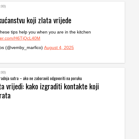
:00)
kućanstvu koji zlata vrijede
these tips help you when you are in the kitchen
tter.com/H6TjQcL40M
s (@vemby_marfico)
August 4, 2025
:00)
radnja sutra – ako ne zaboraviš odgovoriti na poruku
a vrijedi: kako izgraditi kontakte koji
rata