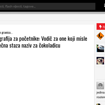
F
e granica...
rafija za početnike: Vodič za one koji misle
ečna staza naziv za čokoladicu
jedina
router