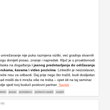
 umrežavanje nije puka razmjena vizitki, već gradnja stvarnih
gu donijeti posao, znanje i napredak. Ključ je u proaktivnosti
olaska na događanja
i jasnog predstavljanja do održavanja
rukama, kavama i video pozivima
. LinkedIn je neizostavan,
mreže nisu za odbaciti. Daj prije nego što tražiš, budi dosljedan
kad misliš da ti mreža više ne treba – opet idi na taj seminar.
je sjedi tvoj budući poslovni partner.
Savjeti
tnici
posao
poslodavci
poslovni savjeti
savjeti
:00)