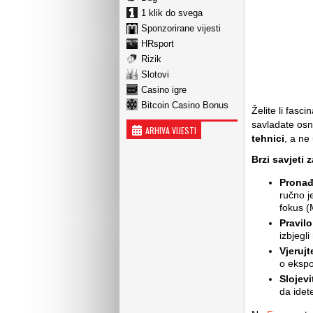
1 klik do svega
Sponzorirane vijesti
HRsport
Rizik
Slotovi
Casino igre
Bitcoin Casino Bonus
Želite li fas
savladate osn
ARHIVA VIJESTI
tehnici
, a ne
Brzi savjeti z
Pronađ
ručno j
fokus 
Pravilo
izbjegl
Vjeruj
o ekspoz
Slojevi
da idete