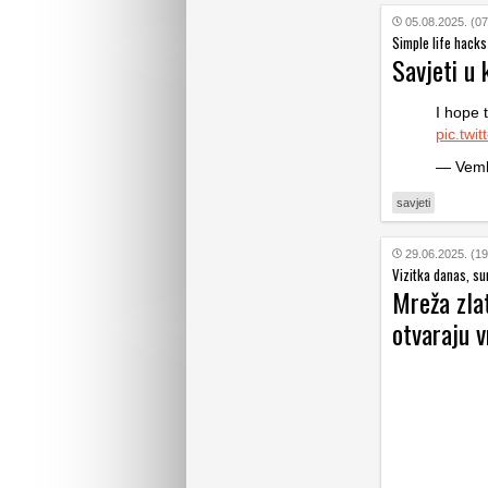
05.08.2025. (07
Simple life hacks
Savjeti u 
I hope 
pic.twi
— Vemb
savjeti
29.06.2025. (19
Vizitka danas, su
Mreža zlat
otvaraju v