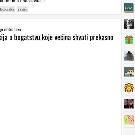
kođer ima entuzijasta…
fotografija
savjeti
je obično tako
ija o bogatstvu koje većina shvati prekasno