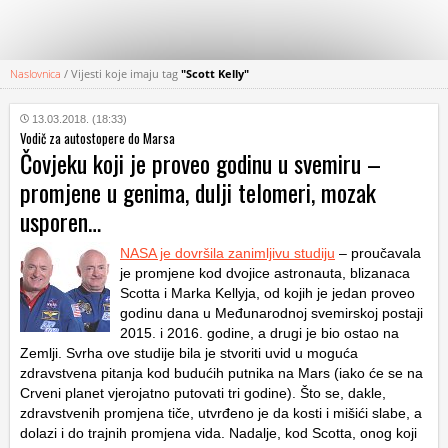
Naslovnica
/
Vijesti koje imaju tag
"Scott Kelly"
KATEGORIJE
13.03.2018. (18:33)
Vodič za autostopere do Marsa
HRVATSKI
Čovjeku koji je proveo godinu u svemiru –
WEB
promjene u genima, dulji telomeri, mozak
usporen…
NASA je dovršila zanimljivu studiju
– proučavala
je promjene kod dvojice astronauta, blizanaca
Scotta i Marka Kellyja, od kojih je jedan proveo
godinu dana u Međunarodnoj svemirskoj postaji
2015. i 2016. godine, a drugi je bio ostao na
Zemlji. Svrha ove studije bila je stvoriti uvid u moguća
zdravstvena pitanja kod budućih putnika na Mars (iako će se na
Crveni planet vjerojatno putovati tri godine). Što se, dakle,
zdravstvenih promjena tiče, utvrđeno je da kosti i mišići slabe, a
dolazi i do trajnih promjena vida. Nadalje, kod Scotta, onog koji