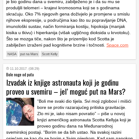
je bio godinu dana u svemiru, zabilježeno je i da su mu se
produljili telomeri – krajevi kromosoma koji se s godinama
skraćuju
. Oko 7% njegovih gena doživjelo je promjene u smislu
njihove ekspresije, u područjima kao što su popravljanje DNA,
imunološki sustav, način formiranja kostiju, hipoksija (manjak
kisika u tkivu) i hiperkanija (višak ugljičnog dioksida u krvotoku).
Što se mozga tiče, nakon što je prizemljio kod Scotta je
zabilježen izraženi pad kognitivne brzine i točnosti.
Space.com
NASA
put na Mars
Scott Kelly
11.10.2017. (08:29)
Bole noge od puta
Izvadak iz knjige astronauta koji je godinu
proveo u svemiru – jel’ moguć put na Mars?
“Boli me svaki dio tijela. Svi moji zglobovi i mišići
bore se protiv razarajućeg pritiska gravitacije.
Zlo mi je, iako nisam povratio” – piše u novoj
knjizi američkog astronauta Scotta Kellyja koji je
proveo godinu dana na Međunarodnoj
svemirskoj postaji. “Borim se da bih ustao. Na svakoj razini
osjećam se kao da se borim s živim pijeskom. Kad sam napokon