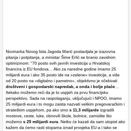
Novinarka Novog lista Jagoda Marić postavljala je izazovna
pitanja i potpitanja, a ministar Šime Erlić se branio zavidnim
optimizmom: “70 posto svih javnih investicija u Hrvatskoj
financira iz EU fondova… Ako za naredne godine imamo 25
milijardi eura i ako 35 posto ide na »zelene« investicije, a više
od 20 posto na »digitalno i pametno«, objektivno je očekivati
društveni i gospodarski napredak, a onda i bolje plaće
…
Itekako možemo reći da je to uspjeh za prvu financijsku
perspektivu. Sada na raspolaganju, uključujući i NPOO, imamo
25 milijardi eura i to mogu zaista nazvati velikim pregovaračkim i
strateškim uspjehom, pa ako smo
s 11,3 milijarde
izgradili
mostove, ceste, luke, obnovili škole, bolnice, zamislite što
možemo
s 25 milijardi eura
. Netko će kazati da sam utopist ako
kažem da ćemo rasti stopama iznad prosjeka EU-a i tako se