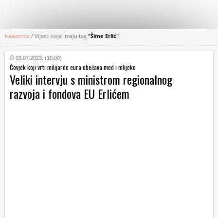
Naslovnica
/
Vijesti koje imaju tag
"Šime Erlić"
KATEGORIJE
03.07.2023. (10:00)
Čovjek koji vrti milijarde eura obećava med i mlijeko
HRVATSKI
Veliki intervju s ministrom regionalnog
WEB
razvoja i fondova EU Erlićem